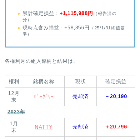
累計確定損益：
+1,115,988円
（報告済の
分）
現時点含み損益：+58,856円
（25/1/31終値基
準）
各権利月の組入銘柄と結果は↓
権利
銘柄名称
現状
確定損益
12月
売却済
－20,190
ﾋﾞｰｸﾞﾘｰ
末
2023年
1月
売却済
＋20,796
NATTY
末