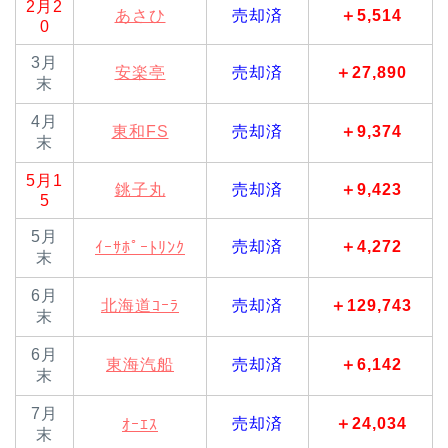
2月2
あさひ
売却済
＋5,514
0
3月
安楽亭
売却済
＋27,890
末
4月
東和FS
売却済
＋9,374
末
5月1
銚子丸
売却済
＋9,423
5
5月
売却済
＋4,272
ｲｰｻﾎﾟｰﾄﾘﾝｸ
末
6月
北海道ｺｰﾗ
売却済
＋129,743
末
6月
東海汽船
売却済
＋6,142
末
7月
売却済
＋24,034
ｵｰｴｽ
末