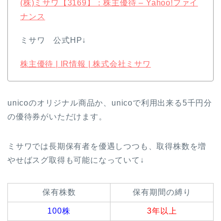
(株)ミサワ【3169】：株主優待 – Yahoo!ファイ
ナンス
ミサワ 公式HP↓
株主優待 | IR情報 | 株式会社ミサワ
unicoのオリジナル商品か、unicoで利用出来る5千円分
の優待券がいただけます。
ミサワでは長期保有者を優遇しつつも、取得株数を増
やせばスグ取得も可能になっていて↓
保有株数
保有期間の縛り
100株
3年以上