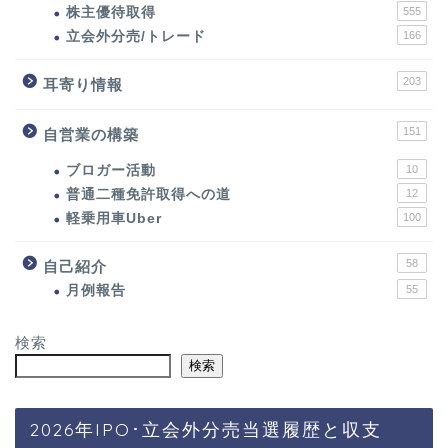
株主優待取得
555
立会外分売/トレード
166
203
耳寄り情報
151
自営業の構築
ブロガー活動
10
普通二種免許取得への道
12
軽乗用車Uber
100
58
自己紹介
月例報告
55
検索
検索
2026年IPO･立会外分売当選履歴と収支