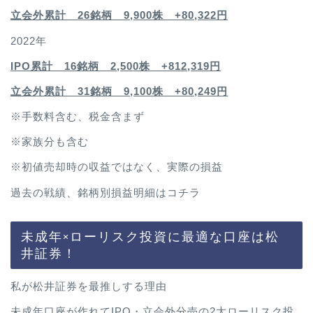
立会外累計 26銘柄 9,900株 +80,322円
2022年
IPO累計 16銘柄 2,500
株 +812,319円
立会外累計 31銘柄 9,100株 +80,249円
※手数料含む、税金含まず
※家族分も含む
※初値売却時の収益ではなく、実際の損益
過去の戦績、銘柄別損益明細は
コチラ
未成年×ローリスク投資に最適な口座は松
井証券！
私が松井証券を最推しする理由
未成年口座が作れてIPO・立会外分売の2大ローリスク投