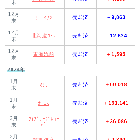
末
12月
売却済
－9,863
ｻｰﾃｨﾜﾝ
末
12月
北海道ｺｰﾗ
売却済
－12,624
末
12月
東海汽船
売却済
＋1,595
末
2024年
1月
売却済
＋60,018
ﾐｻﾜ
末
1月
売却済
＋161,141
ｵｰｴｽ
末
2月
ﾜｲｽﾞﾃｰﾌﾞﾙｺｰ
売却済
＋36,086
ﾎﾟ
末
2月
歌舞伎座
売却済
＋2,840