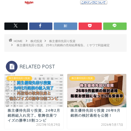
HOME
株式投資
株主優待先回り投資
株主優待先回り投資、25年1月銘柄の売却結果報告。ミサワで利益確定
RELATED POST
株主優待先回り投資
株主優待先回り投資
株主優待先回り投資、24年2月
株主優待先回り投資 26年9月
銘柄組入れ完了。歌舞伎座ワ
銘柄の検討過程を公開！
イズの勝率10割コンビ
2023年10月29日
2026年5月17日