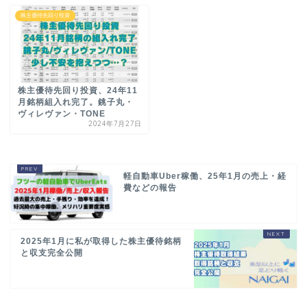
株主優待先回り投資
株主優待先回り投資、24年11
月銘柄組入れ完了。銚子丸・
ヴィレヴァン・TONE
2024年7月27日
軽自動車Uber稼働、25年1月の売上・経
費などの報告
2025年1月に私が取得した株主優待銘柄
と収支完全公開