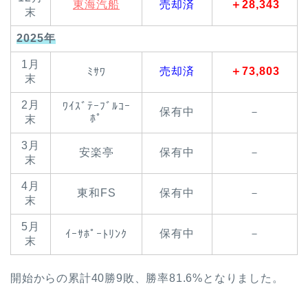
東海汽船
売却済
＋28,343
末
2025年
1月
売却済
＋73,803
ﾐｻﾜ
末
2月
ﾜｲｽﾞﾃｰﾌﾞﾙｺｰ
保有中
－
ﾎﾟ
末
3月
安楽亭
保有中
－
末
4月
東和FS
保有中
－
末
5月
保有中
－
ｲｰｻﾎﾟｰﾄﾘﾝｸ
末
開始からの累計40勝9敗、勝率81.6%となりました。