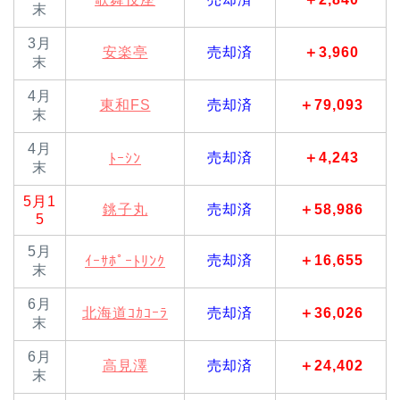
末
3月
安楽亭
売却済
＋3,960
末
4月
東和FS
売却済
＋79,093
末
4月
売却済
＋4,243
ﾄｰｼﾝ
末
5月1
銚子丸
売却済
＋58,986
5
5月
売却済
＋16,655
ｲｰｻﾎﾟｰﾄﾘﾝｸ
末
6月
北海道ｺｶｺｰﾗ
売却済
＋36,026
末
6月
高見澤
売却済
＋24,402
末