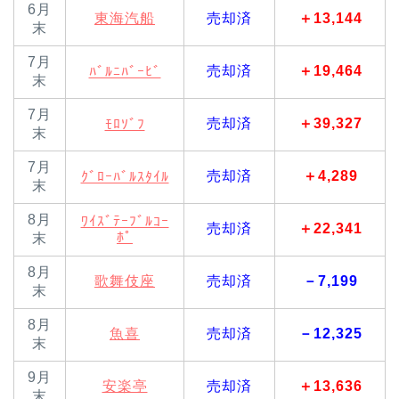
6月
東海汽船
売却済
＋13,144
末
7月
売却済
＋19,464
ﾊﾞﾙﾆﾊﾞｰﾋﾞ
末
7月
売却済
＋39,327
ﾓﾛｿﾞﾌ
末
7月
売却済
＋4,289
ｸﾞﾛｰﾊﾞﾙｽﾀｲﾙ
末
8月
ﾜｲｽﾞﾃｰﾌﾞﾙｺｰ
売却済
＋22,341
ﾎﾟ
末
8月
歌舞伎座
売却済
－7,199
末
8月
魚喜
売却済
－12,325
末
9月
安楽亭
売却済
＋13,636
末