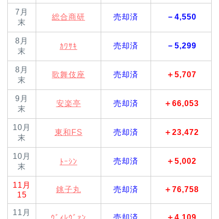
7月
総合商研
売却済
－4,550
末
8月
売却済
－5,299
ｶﾜｻｷ
末
8月
歌舞伎座
売却済
＋5,707
末
9月
安楽亭
売却済
＋66,053
末
10月
東和FS
売却済
＋23,472
末
10月
売却済
＋5,002
ﾄｰｼﾝ
末
11月
銚子丸
売却済
＋76,758
15
11月
売却済
＋4,109
ｳﾞｨﾚｳﾞｧﾝ