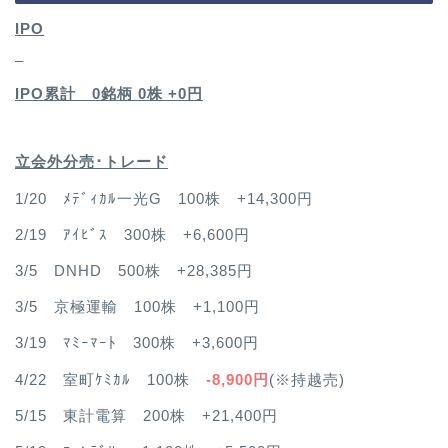
IPO
–
IPO累計 0銘柄 0
株 +0円
立会外分売･トレード
1/20 ﾒﾃﾞｨｶﾙ一光G 100株 +14,300円
2/19 ｱｲﾋﾞｽ 300株 +6,600円
3/5 DNHD 500株 +28,385円
3/5 京極運輸 100株 +1,100円
3/19 ﾏﾐｰﾏｰﾄ 300株 +3,600円
4/22 室町ｹﾐｶﾙ 100株
-8,900円
(※持越売)
5/15 東計電算 200株 +21,400円