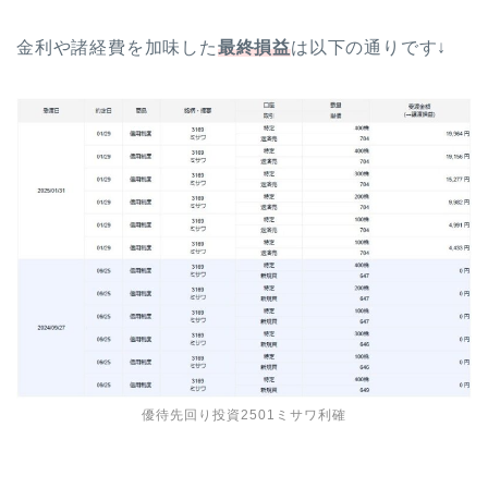
金利や諸経費を加味した
最終損益
は以下の通りです↓
優待先回り投資2501ミサワ利確