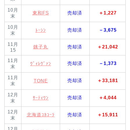
10月
東和FS
売却済
＋1,227
末
10月
売却済
－3,675
ﾄｰｼﾝ
末
11月
銚子丸
売却済
＋21,042
15
11月
売却済
－1,373
ｳﾞｨﾚｳﾞｧﾝ
末
11月
売却済
＋33,181
TONE
末
12月
売却済
＋4,044
ｻｰﾃｨﾜﾝ
末
12月
北海道ｺｶｺｰﾗ
売却済
＋15,911
末
12月