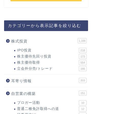
カテゴリーから表示記事を絞り込む
株式投資
1,166
IPO投資
218
株主優待先回り投資
173
株主優待取得
554
立会外分売/トレード
166
耳寄り情報
203
自営業の構築
151
ブロガー活動
10
普通二種免許取得への道
12