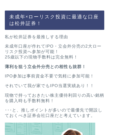
未成年×ローリスク投資に最適な口座
は松井証券！
私が松井証券を最推しする理由
未成年口座が作れてIPO・立会外分売の2大ロー
リスク投資へ参加が可能！
25歳以下の現物手数料は完全無料！
薄利を狙う立会外分売との相性も抜群！
IPO参加は事前資金不要で気軽に参加可能！
それでいて我が家でもIPO当選実績あり！！
現物で持っておきたい株主優待利回りの高い銘柄
を購入時も手数料無料！
･･･と、推しポイントが多いので最優先で開設し
ておくべき証券会社口座だと考えています。