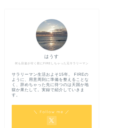
はうす
何も目途が付く前にFIREしちゃった元サラリーマン
サラリーマン生活およそ15年。 FIREの
ように、用意周到に準備を整えることな
く、辞めちゃった先に待つのは天国か地
獄か果たして。実録で紹介していきま
す。
＼ Follow me ／