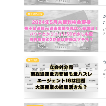
株主優待取得
5
き
株式投資
5
会
ュ