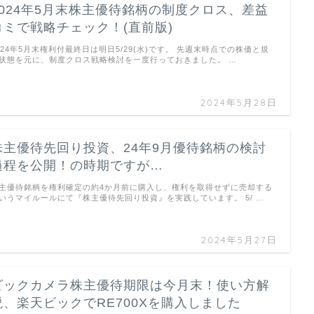
2024年5月末株主優待銘柄の制度クロス、差益
コミで戦略チェック！(直前版)
024年5月末権利付最終日は明日5/29(水)です。 先週末時点での株価と規
状態を元に、制度クロス戦略検討を一度行っておきました。 …
2024年5月28日
株主優待先回り投資、24年9月優待銘柄の検討
過程を公開！の時期ですが…
主優待銘柄を権利確定の約4か月前に購入し、権利を取得せずに売却する
いうマイルールにて『株主優待先回り投資』を実践しています。 5/ …
2024年5月27日
ビックカメラ株主優待期限は今月末！使い方解
説、楽天ビックでRE700Xを購入しました