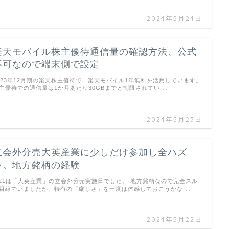
2024年5月24日
楽天モバイル株主優待通信量の確認方法、公式
不可なので端末側で設定
023年12月期の楽天株主優待で、楽天モバイル1年無料を活用しています。
主優待での通信量は1か月あたり30GBまでと制限されてい …
2024年5月23日
立会外分売大英産業に少しだけ参加し全ハズ
レ。地方銘柄の経験
/21は「大英産業」の立会外分売実施日でした。 地方銘柄なので完全スル
目線でいましたが、特有の「厳しさ」を一度は体感しておこうかな …
2024年5月22日