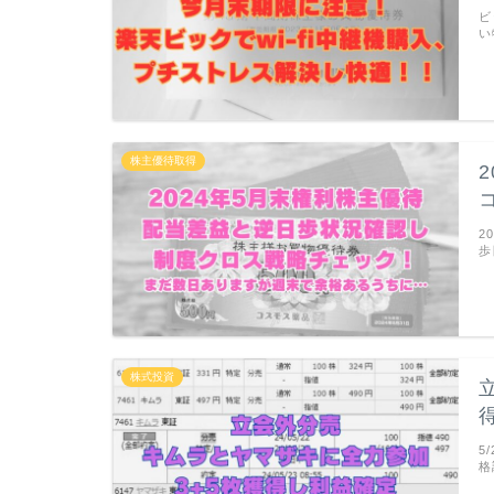
ビ
い
株主優待取得
2
歩
株式投資
5
格