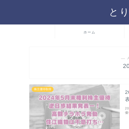
と
ホーム
― 
2
株主優待取得
2
優