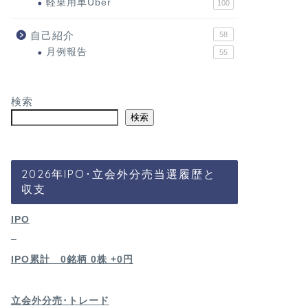
軽乗用車Uber
100
自己紹介
58
月例報告
55
検索
検索
2026年IPO･立会外分売当選履歴と
収支
IPO
–
IPO累計 0銘柄 0
株 +0円
立会外分売･トレード