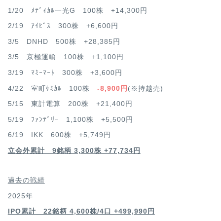
1/20 ﾒﾃﾞｨｶﾙ一光G 100株 +14,300円
2/19 ｱｲﾋﾞｽ 300株 +6,600円
3/5 DNHD 500株 +28,385円
3/5 京極運輸 100株 +1,100円
3/19 ﾏﾐｰﾏｰﾄ 300株 +3,600円
4/22 室町ｹﾐｶﾙ 100株
-8,900円
(※持越売)
5/15 東計電算 200株 +21,400円
5/19 ﾌｧﾝﾃﾞﾘｰ 1,100株 +5,500円
6/19 IKK 600株 +5,749円
立会外累計 9銘柄 3,300株 +77,734円
過去の戦績
2025年
IPO累計 22銘柄 4,600
株/4口 +499,990円