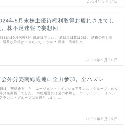
2024年5月31日
2024年5月末株主優待権利取得お疲れさまでし
た。株不足速報で妄想回！
月29日は5月末権利付最終日でした。 逆日歩日数は3日。 納得の押し引
、満足な取得は出来たでしょうか？ 現渡・品渡注文 …
2024年5月30日
立会外分売南総通運に全力参加。全ハズレ
/28は「南総通運」と「エージェント・インシュアランス・グループ」の立
外分売実施日でした。 南総通運には全力参加し、エージェント・インシ
アランス・グループは回避としまし …
2024年5月29日