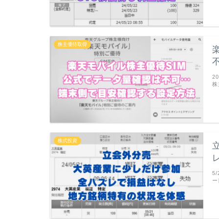
株主優待取得
2
株
株式投資
5
ー