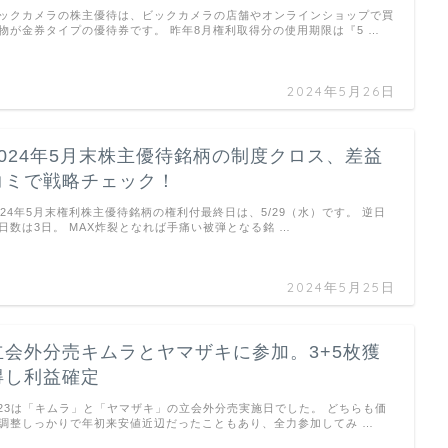
ックカメラの株主優待は、ビックカメラの店舗やオンラインショップで買
物が金券タイプの優待券です。 昨年8月権利取得分の使用期限は『5 …
2024年5月26日
2024年5月末株主優待銘柄の制度クロス、差益
コミで戦略チェック！
024年5月末権利株主優待銘柄の権利付最終日は、5/29（水）です。 逆日
日数は3日。 MAX炸裂となれば手痛い被弾となる銘 …
2024年5月25日
立会外分売キムラとヤマザキに参加。3+5枚獲
得し利益確定
/23は「キムラ」と「ヤマザキ」の立会外分売実施日でした。 どちらも価
調整しっかりで年初来安値近辺だったこともあり、全力参加してみ …