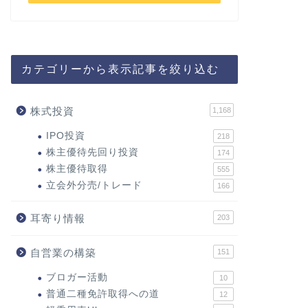
カテゴリーから表示記事を絞り込む
株式投資
1,168
IPO投資
218
株主優待先回り投資
174
株主優待取得
555
立会外分売/トレード
166
耳寄り情報
203
自営業の構築
151
ブロガー活動
10
普通二種免許取得への道
12