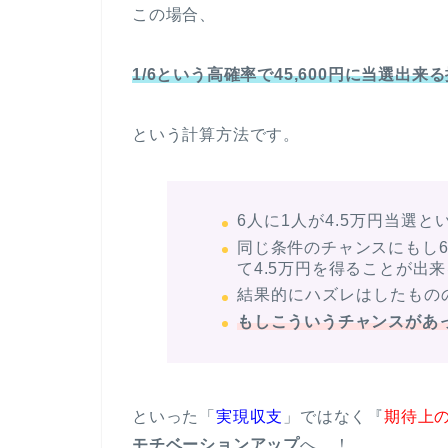
この場合、
1/6という高
確率で45,600円に当選出来
という計算方法です。
6人に1人が4.5万円当選
同じ条件のチャンスにもし
て4.5万円を得ることが出
結果的にハズレはしたもの
もしこういうチャンスがあ
といった「
実現収支
」ではなく『
期待上
モチベーションアップ
へ…！