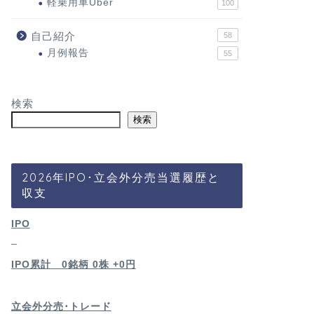
軽乗用車Uber
100
自己紹介
58
月例報告
55
検索
検索
2026年IPO･立会外分売当選履歴と
収支
IPO
–
IPO累計 0銘柄 0
株 +0円
立会外分売･トレード