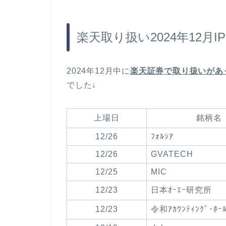
楽天取り扱い2024年12月
2024年12月中に
楽天証券で取り扱いがあっ
でした↓
上場日
銘柄名
12/26
ﾌｫﾙｼｱ
12/26
GVATECH
12/25
MIC
12/23
日本ｵｰｴｰ研究所
12/23
令和ｱｶｳﾝﾃｨﾝｸﾞ･ﾎｰﾙ