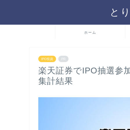
と
ホーム
IPO投資
PR
楽天証券でIPO抽選参
集計結果