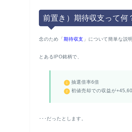
前置き）期待収支って何
念のため「
期待収支
」について簡単な説
とあるIPO銘柄で、
抽選倍率6倍
初値売却での収益が+45,6
･･･だったとします。