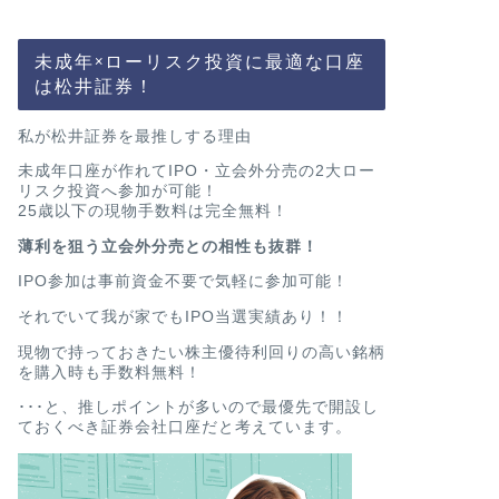
未成年×ローリスク投資に最適な口座
は松井証券！
私が松井証券を最推しする理由
未成年口座が作れてIPO・立会外分売の2大ロー
リスク投資へ参加が可能！
25歳以下の現物手数料は完全無料！
薄利を狙う立会外分売との相性も抜群！
IPO参加は事前資金不要で気軽に参加可能！
それでいて我が家でもIPO当選実績あり！！
現物で持っておきたい株主優待利回りの高い銘柄
を購入時も手数料無料！
･･･と、推しポイントが多いので最優先で開設し
ておくべき証券会社口座だと考えています。