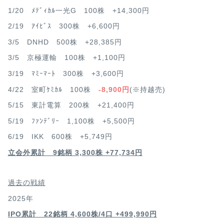
1/20 ﾒﾃﾞｨｶﾙ一光G 100株 +14,300円
2/19 ｱｲﾋﾞｽ 300株 +6,600円
3/5 DNHD 500株 +28,385円
3/5 京極運輸 100株 +1,100円
3/19 ﾏﾐｰﾏｰﾄ 300株 +3,600円
4/22 室町ｹﾐｶﾙ 100株
-8,900円
(※持越売)
5/15 東計電算 200株 +21,400円
5/19 ﾌｧﾝﾃﾞﾘｰ 1,100株 +5,500円
6/19 IKK 600株 +5,749円
立会外累計 9銘柄 3,300株 +77,734円
過去の戦績
2025年
IPO累計 22銘柄 4,600
株/4口 +499,990円