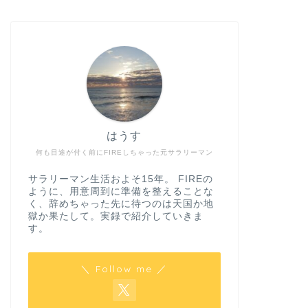
はうす
何も目途が付く前にFIREしちゃった元サラリーマン
サラリーマン生活およそ15年。 FIREの
ように、用意周到に準備を整えることな
く、辞めちゃった先に待つのは天国か地
獄か果たして。実録で紹介していきま
す。
＼ Follow me ／