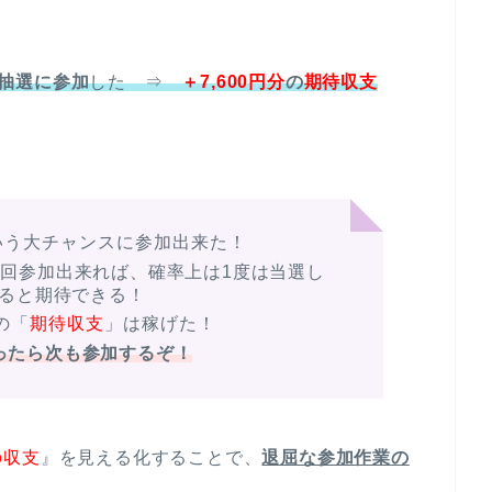
る抽選に参加
した ⇒
＋7,600円分
の
期待収支
という大チャンスに参加出来た！
6回参加出来れば、確率上は1度は当選し
来ると期待できる！
の「
期待収支
」は稼げた！
ったら次も参加するぞ！
の収支
』を見える化することで、
退屈な参加作業の