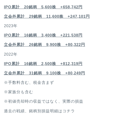
IPO累計 20銘柄 5,600株 +658,742円
立会外累計 29銘柄 11,600株 +247,101円
2023年
IPO累計 16銘柄 3,400
株 +221,538円
立会外累計 26銘柄 9,900株 +80,322円
2022年
IPO累計 16銘柄 2,500
株 +812,319円
立会外累計 31銘柄 9,100株 +80,249円
※手数料含む、税金含まず
※家族分も含む
※初値売却時の収益ではなく、実際の損益
過去の戦績、銘柄別損益明細は
コチラ