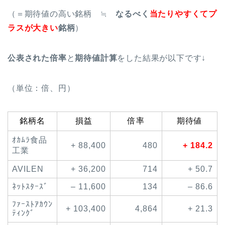
（＝期待値の高い銘柄 ≒
なるべく
当たりやすくてプ
ラスが大きい
銘柄
）
公表された倍率
と
期待値計算
をした結果が以下です↓
（単位：倍、円）
銘柄名
損益
倍率
期待値
ｵｶﾑﾗ食品
+ 88,400
480
+ 184.2
工業
AVILEN
+ 36,200
714
+ 50.7
ﾈｯﾄｽﾀｰｽﾞ
– 11,600
134
– 86.6
ﾌｧｰｽﾄｱｶｳﾝ
+ 103,400
4,864
+ 21.3
ﾃｨﾝｸﾞ