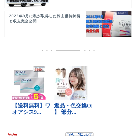
2023年9月に私が取得した株主優待銘柄
と収支完全公開