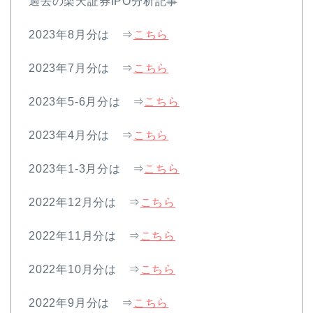
過去の楽天証券IPO分析記事
2023年8月分は ⇒
こちら
2023年7月分は ⇒
こちら
2023年5-6月分は ⇒
こちら
2023年4月分は ⇒
こちら
2023年1-3月分は ⇒
こちら
2022年12月分は ⇒
こちら
2022年11月分は ⇒
こちら
2022年10月分は ⇒
こちら
2022年9月分は ⇒
こちら