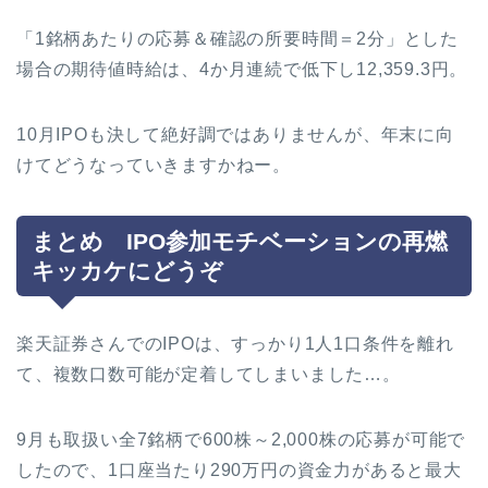
「1銘柄あたりの応募＆確認の所要時間＝2分」とした
場合の期待値時給は、4か月連続で低下し12,359.3円。
10月IPOも決して絶好調ではありませんが、年末に向
けてどうなっていきますかねー。
まとめ IPO参加モチベーションの再燃
キッカケにどうぞ
楽天証券さんでのIPOは、すっかり1人1口条件を離れ
て、複数口数可能が定着してしまいました…。
9月も取扱い全7銘柄で600株～2,000株の応募が可能で
したので、1口座当たり290万円の資金力があると最大