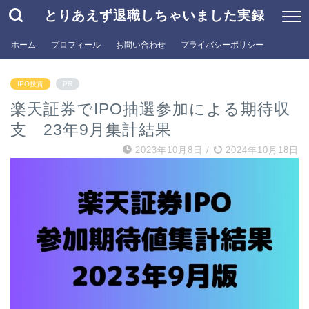
とりあえず退職しちゃいました実録
ホーム
プロフィール
お問い合わせ
プライバシーポリシー
IPO投資
PR
楽天証券でIPO抽選参加による期待収
支 23年9月集計結果
2023年10月8日
/
2024年10月18日