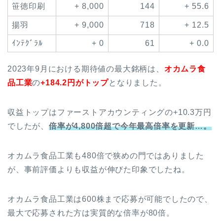
笹徳印刷
+ 8,000
144
+ 55.6
揚羽
+ 9,000
718
+ 12.5
ｲﾝﾃｸﾞﾗﾙ
+ 0
61
+ 0.0
2023年9月における期待値の最大銘柄は、
オカムラ食
品工業
の
+184.2円がトップ
となりました。
収益トップはファーストアカウンティングの+10.3万円
でしたが、
倍率が4,800倍超で今年最高倍率を更新…。
オカムラ食品工業も480倍で狭めの門ではありました
が、事前評価よりも収益が伸びた印象でしたね。
オカムラ食品工業は600株まで応募が可能でしたので、
最大で応募された方は実質的な倍率が80倍。