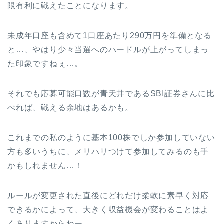
限有利に戦えたことになります。
未成年口座も含めて1口座あたり290万円を準備となる
と…、やはり少々当選へのハードルが上がってしまっ
た印象ですねぇ…。
それでも応募可能口数が青天井であるSBI証券さんに比
べれば、戦える余地はあるかも。
これまでの私のように基本100株でしか参加していない
方も多いうちに、メリハリつけて参加してみるのも手
かもしれません…！
ルールが変更された直後にどれだけ柔軟に素早く対応
できるかによって、大きく収益機会が変わることはよ
くありますからねー。