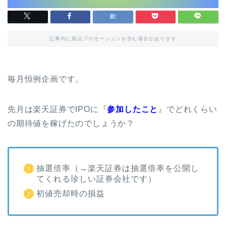
記事内に商品プロモーションを含む場合があります
毎月恒例企画です。
先月は楽天証券でIPOに『
参加したこと
』でどれくらい
の期待値を稼げたのでしょうか？
抽選倍率（→楽天証券は抽選倍率を公開し
てくれる珍しい証券会社です）
初値売却時の損益