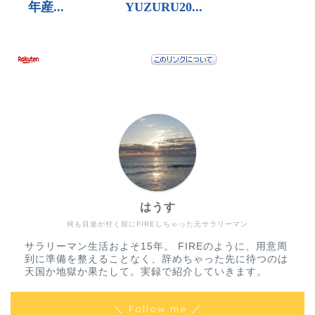
はうす
何も目途が付く前にFIREしちゃった元サラリーマン
サラリーマン生活およそ15年。 FIREのように、用意周
到に準備を整えることなく、辞めちゃった先に待つのは
天国か地獄か果たして。実録で紹介していきます。
＼ Follow me ／