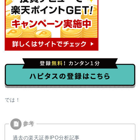
では！
過去の楽天証券IPO分析記事