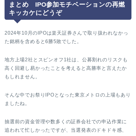
まとめ IPO参加モチベーションの再燃
キッカケにどうぞ
2024年10月のIPOは楽天証券さんで取り扱われなかっ
た銘柄を含めると6勝5敗でした。
地方上場2社とスピンオフ1社は、公募割れのリスクも
高く回避し易かったことを考えると高勝率と言えたか
もしれません。
そんな中でお祭りIPOとなった東京メトロの上場もあり
ましたね。
抽選前の資金管理や数多くの証券会社での申込作業に
追われて忙しかったですが、当選発表のドキドキ感、