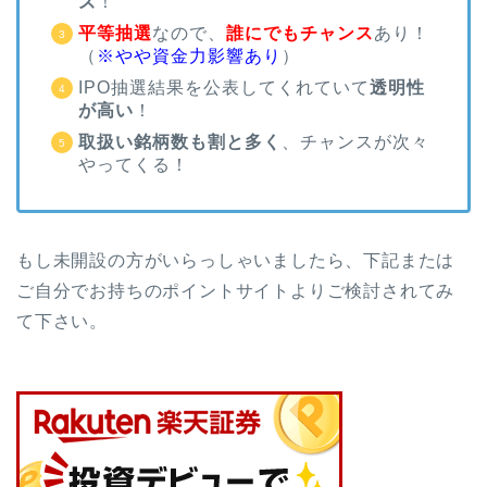
ズ
！
平等抽選
なので、
誰にでもチャンス
あり！
（
※やや資金力影響あり
）
IPO抽選結果を公表してくれていて
透明性
が高い
！
取扱い銘柄数も割と多く
、チャンスが次々
やってくる！
もし未開設の方がいらっしゃいましたら、下記または
ご自分でお持ちのポイントサイトよりご検討されてみ
て下さい。