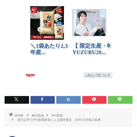
HOME
株式投資
IPO投資
楽天証券でIPO抽選参加による期待収支 24年10月集計結果