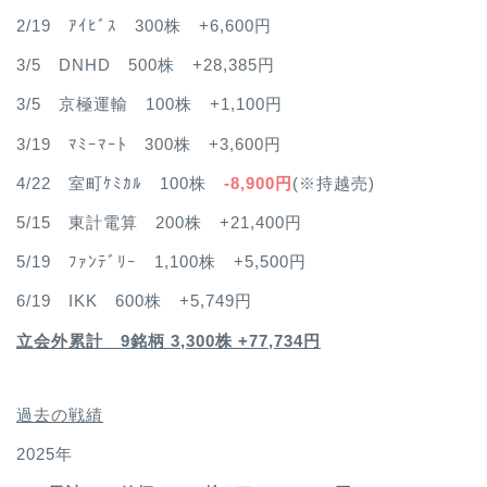
2/19 ｱｲﾋﾞｽ 300株 +6,600円
3/5 DNHD 500株 +28,385円
3/5 京極運輸 100株 +1,100円
3/19 ﾏﾐｰﾏｰﾄ 300株 +3,600円
4/22 室町ｹﾐｶﾙ 100株
-8,900円
(※持越売)
5/15 東計電算 200株 +21,400円
5/19 ﾌｧﾝﾃﾞﾘｰ 1,100株 +5,500円
6/19 IKK 600株 +5,749円
立会外累計 9銘柄 3,300株 +77,734円
過去の戦績
2025年