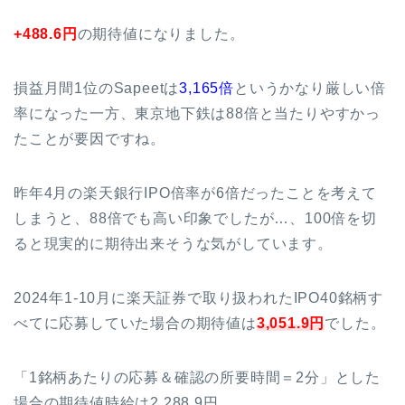
+488.6円
の期待値になりました。
損益月間1位のSapeetは
3,165倍
というかなり厳しい倍
率になった一方、東京地下鉄は88倍と当たりやすかっ
たことが要因ですね。
昨年4月の楽天銀行IPO倍率が6倍だったことを考えて
しまうと、88倍でも高い印象でしたが…、100倍を切
ると現実的に期待出来そうな気がしています。
2024年1-10月に楽天証券で取り扱われたIPO40銘柄す
べてに応募していた場合の期待値は
3,051.9円
でした。
「1銘柄あたりの応募＆確認の所要時間＝2分」とした
場合の期待値時給は2,288.9円。