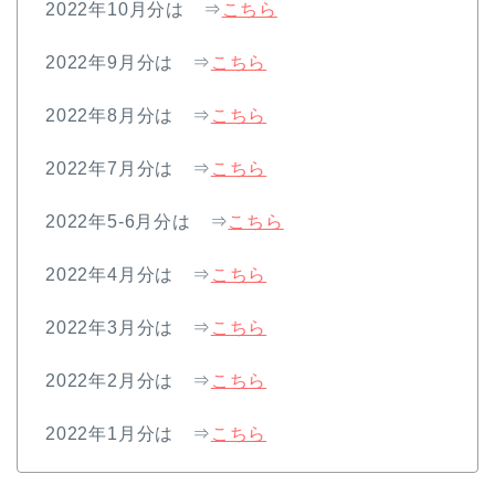
2022年10月分は ⇒
こちら
2022年9月分は ⇒
こちら
2022年8月分は ⇒
こちら
2022年7月分は ⇒
こちら
2022年5-6月分は ⇒
こちら
2022年4月分は ⇒
こちら
2022年3月分は ⇒
こちら
2022年2月分は ⇒
こちら
2022年1月分は ⇒
こちら