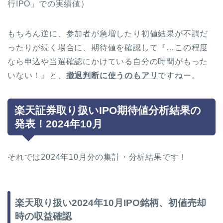
行IPO」での実績値）
もちろん逆に、参加者が急増したり初値結果が不調だ
ったりが続く場合に、期待値を確認して『…この程度
なら申込や当選確認にかけている自分の時間がもった
いない！』と、
撤退判断に使う
のもアリ
ですねー。
楽天証券取り扱いIPO期待値分析結果の
発表！2024年10月
それでは2024年10月分の集計・分析結果です！
楽天取り扱い2024年10月IPO銘柄、初値売却
時の収益確認