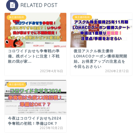
RELATED POST
株主優待取得
株主優待取得
コロワイドおせち争奪戦の準
復活アスクル株主優待
備。残ポイントに注意！不戦
LOHACOクーポン獲得期間開
敗の我が家…
始。お得度アップの注意点を
今回もおさらい
2023年4月16日
2026年2月12日
株主優待取得
今夜はコロワイドおせち2024
争奪戦の初戦！準備はOK？
2023年10月2日