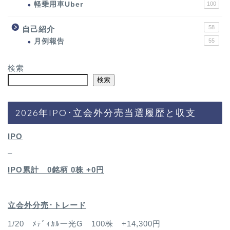
軽乗用車Uber
100
58
自己紹介
月例報告
55
検索
検索
2026年IPO･立会外分売当選履歴と収支
IPO
–
IPO累計 0銘柄 0
株 +0円
立会外分売･トレード
1/20 ﾒﾃﾞｨｶﾙ一光G 100株 +14,300円