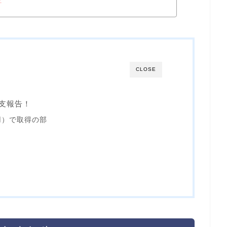
CLOSE
収支報告！
用）で取得の部