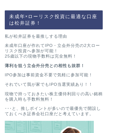
未成年×ローリスク投資に最適な口座
は松井証券！
私が松井証券を最推しする理由
未成年口座が作れてIPO・立会外分売の2大ロー
リスク投資へ参加が可能！
25歳以下の現物手数料は完全無料！
薄利を狙う立会外分売との相性も抜群！
IPO参加は事前資金不要で気軽に参加可能！
それでいて我が家でもIPO当選実績あり！！
現物で持っておきたい株主優待利回りの高い銘柄
を購入時も手数料無料！
･･･と、推しポイントが多いので最優先で開設し
ておくべき証券会社口座だと考えています。