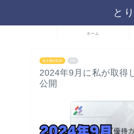
と
ホーム
株主優待取得
PR
2024年9月に私が取
公開