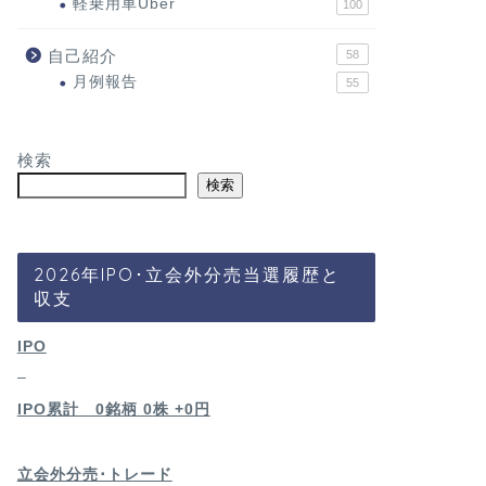
軽乗用車Uber
100
自己紹介
58
月例報告
55
検索
検索
2026年IPO･立会外分売当選履歴と
収支
IPO
–
IPO累計 0銘柄 0
株 +0円
立会外分売･トレード