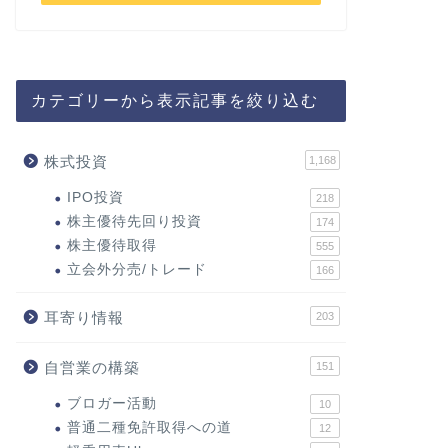
カテゴリーから表示記事を絞り込む
株式投資
1,168
IPO投資
218
株主優待先回り投資
174
株主優待取得
555
立会外分売/トレード
166
耳寄り情報
203
自営業の構築
151
ブロガー活動
10
普通二種免許取得への道
12