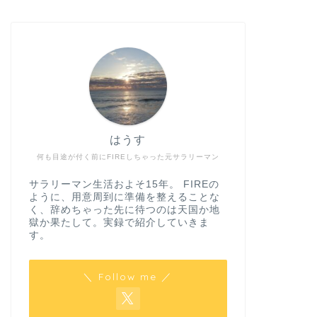
はうす
何も目途が付く前にFIREしちゃった元サラリーマン
サラリーマン生活およそ15年。 FIREの
ように、用意周到に準備を整えることな
く、辞めちゃった先に待つのは天国か地
獄か果たして。実録で紹介していきま
す。
＼ Follow me ／