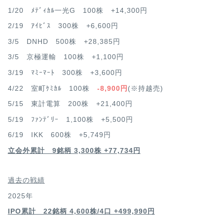
1/20 ﾒﾃﾞｨｶﾙ一光G 100株 +14,300円
2/19 ｱｲﾋﾞｽ 300株 +6,600円
3/5 DNHD 500株 +28,385円
3/5 京極運輸 100株 +1,100円
3/19 ﾏﾐｰﾏｰﾄ 300株 +3,600円
4/22 室町ｹﾐｶﾙ 100株
-8,900円
(※持越売)
5/15 東計電算 200株 +21,400円
5/19 ﾌｧﾝﾃﾞﾘｰ 1,100株 +5,500円
6/19 IKK 600株 +5,749円
立会外累計 9銘柄 3,300株 +77,734円
過去の戦績
2025年
IPO累計 22銘柄 4,600
株/4口 +499,990円