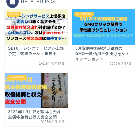
RELATED POST
IPO投資
株主優待取得
SBIリーシングサービスが上場
5月変則権利確定日銘柄の
予定！落選ラッシュ継続中
GMO一般信用早仕掛けをシミ
ュレーション！
2022年10月19日
2023年5月9日
株主優待取得
2023年1月に私が取得した株
主優待銘柄と収支完全公開
2023年2月12日