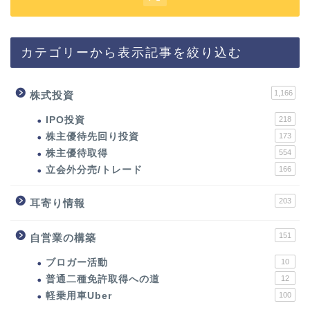
カテゴリーから表示記事を絞り込む
1,166
株式投資
IPO投資
218
株主優待先回り投資
173
株主優待取得
554
立会外分売/トレード
166
203
耳寄り情報
151
自営業の構築
ブロガー活動
10
普通二種免許取得への道
12
軽乗用車Uber
100