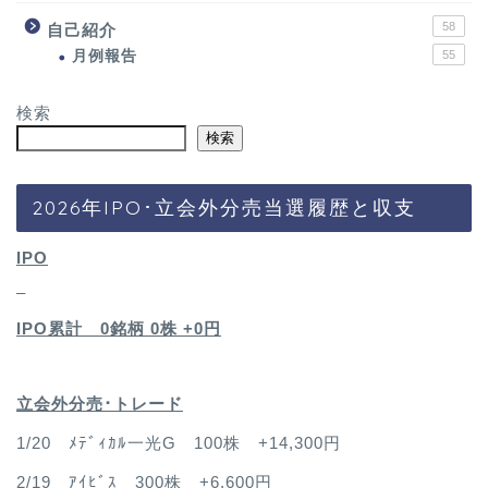
58
自己紹介
月例報告
55
検索
検索
2026年IPO･立会外分売当選履歴と収支
IPO
–
IPO累計 0銘柄 0
株 +0円
立会外分売･トレード
1/20 ﾒﾃﾞｨｶﾙ一光G 100株 +14,300円
2/19 ｱｲﾋﾞｽ 300株 +6,600円