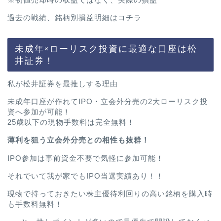
過去の戦績、銘柄別損益明細は
コチラ
未成年×ローリスク投資に最適な口座は松
井証券！
私が松井証券を最推しする理由
未成年口座が作れてIPO・立会外分売の2大ローリスク投
資へ参加が可能！
25歳以下の現物手数料は完全無料！
薄利を狙う立会外分売との相性も抜群！
IPO参加は事前資金不要で気軽に参加可能！
それでいて我が家でもIPO当選実績あり！！
現物で持っておきたい株主優待利回りの高い銘柄を購入時
も手数料無料！