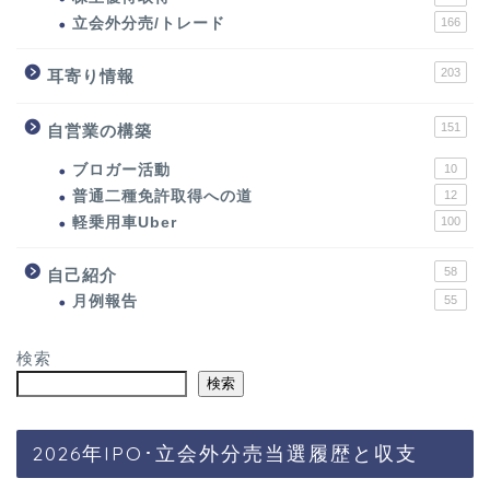
立会外分売/トレード
166
203
耳寄り情報
151
自営業の構築
ブロガー活動
10
普通二種免許取得への道
12
軽乗用車Uber
100
58
自己紹介
月例報告
55
検索
検索
2026年IPO･立会外分売当選履歴と収支