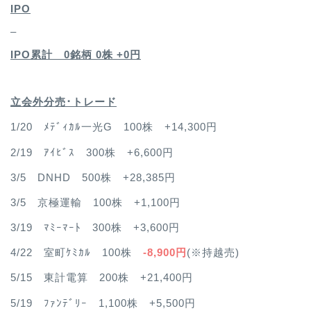
IPO
–
IPO累計 0銘柄 0
株 +0円
立会外分売･トレード
1/20 ﾒﾃﾞｨｶﾙ一光G 100株 +14,300円
2/19 ｱｲﾋﾞｽ 300株 +6,600円
3/5 DNHD 500株 +28,385円
3/5 京極運輸 100株 +1,100円
3/19 ﾏﾐｰﾏｰﾄ 300株 +3,600円
4/22 室町ｹﾐｶﾙ 100株
-8,900円
(※持越売)
5/15 東計電算 200株 +21,400円
5/19 ﾌｧﾝﾃﾞﾘｰ 1,100株 +5,500円