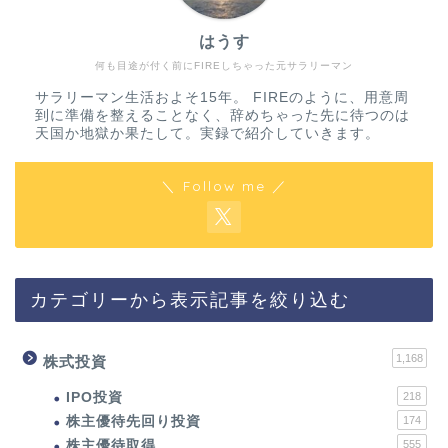
はうす
何も目途が付く前にFIREしちゃった元サラリーマン
サラリーマン生活およそ15年。 FIREのように、用意周
到に準備を整えることなく、辞めちゃった先に待つのは
天国か地獄か果たして。実録で紹介していきます。
＼ Follow me ／
カテゴリーから表示記事を絞り込む
1,168
株式投資
IPO投資
218
株主優待先回り投資
174
株主優待取得
555