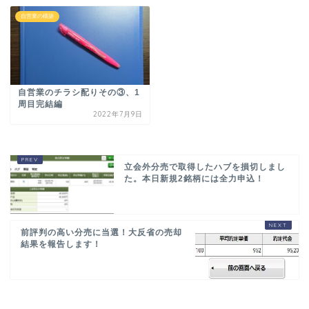
自営業の構築
自営業のチラシ配りその③、1
周目完結編
2022年7月9日
立会外分売で取得したハブを損切しまし
た。本日新規2銘柄には全力申込！
前評判の高い分売に当選！大反省の売却
結果を報告します！