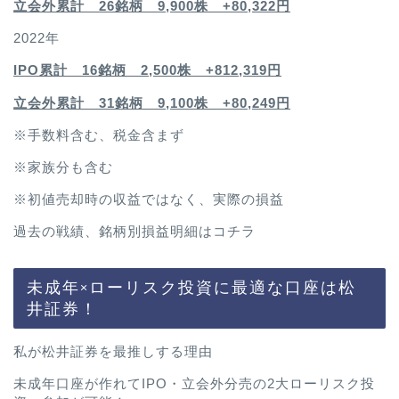
立会外累計 26銘柄 9,900株 +80,322円
2022年
IPO累計 16銘柄 2,500
株 +812,319円
立会外累計 31銘柄 9,100株 +80,249円
※手数料含む、税金含まず
※家族分も含む
※初値売却時の収益ではなく、実際の損益
過去の戦績、銘柄別損益明細は
コチラ
未成年×ローリスク投資に最適な口座は松
井証券！
私が松井証券を最推しする理由
未成年口座が作れてIPO・立会外分売の2大ローリスク投