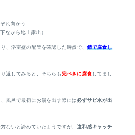
れぞれ向かう
床下ながら地上露出）
おり、浴室壁の配管を確認した時点で、
錆で腐食し
掘り返してみると、そちらも
完ぺきに腐食
してまし
日、風呂で最初にお湯を出す際には
必ずサビ水が出
仕方ないと諦めていたようですが、
違和感キャッチ