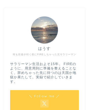
はうす
何も目途が付く前にFIREしちゃった元サラリーマン
サラリーマン生活およそ15年。 FIREの
ように、用意周到に準備を整えることな
く、辞めちゃった先に待つのは天国か地
獄か果たして。実録で紹介していきま
す。
＼ Follow me ／