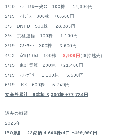
1/20 ﾒﾃﾞｨｶﾙ一光G 100株 +14,300円
2/19 ｱｲﾋﾞｽ 300株 +6,600円
3/5 DNHD 500株 +28,385円
3/5 京極運輸 100株 +1,100円
3/19 ﾏﾐｰﾏｰﾄ 300株 +3,600円
4/22 室町ｹﾐｶﾙ 100株
-8,900円
(※持越売)
5/15 東計電算 200株 +21,400円
5/19 ﾌｧﾝﾃﾞﾘｰ 1,100株 +5,500円
6/19 IKK 600株 +5,749円
立会外累計 9銘柄 3,300株 +77,734円
過去の戦績
2025年
IPO累計 22銘柄 4,600
株/4口 +499,990円