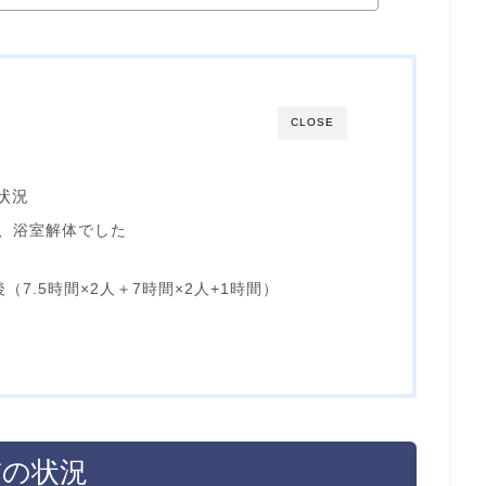
CLOSE
状況
、浴室解体でした
7.5時間×2人＋7時間×2人+1時間）
前の状況