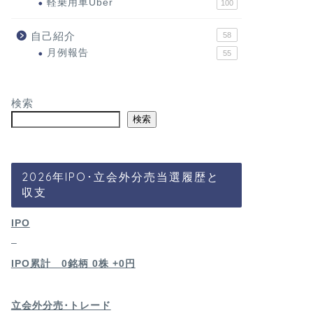
軽乗用車Uber
100
自己紹介
58
月例報告
55
検索
検索
2026年IPO･立会外分売当選履歴と
収支
IPO
–
IPO累計 0銘柄 0
株 +0円
立会外分売･トレード