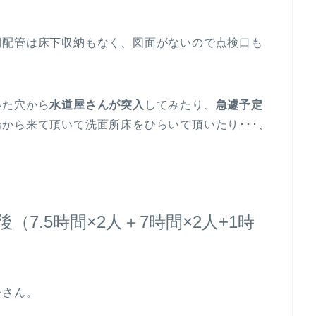
側配管は床下収納もなく、図面がないので点検口も
いた穴から
水道屋さんが突入
してみたり、
急遽予定
から来て頂いて洗面所床をひらいて頂いたり･･･、
（7.5時間×2人＋7時間×2人+1時
督さん。