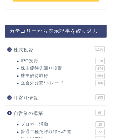
カテゴリーから表示記事を絞り込む
株式投資
1,167
IPO投資
218
株主優待先回り投資
174
株主優待取得
554
立会外分売/トレード
166
耳寄り情報
203
自営業の構築
151
ブロガー活動
10
普通二種免許取得への道
12