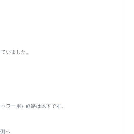
していました。
シャワー用）経路は以下です。
所側へ