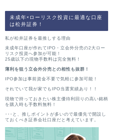
未成年×ローリスク投資に最適な口座
は松井証券！
私が松井証券を最推しする理由
未成年口座が作れてIPO・立会外分売の2大ロー
リスク投資へ参加が可能！
25歳以下の現物手数料は完全無料！
薄利を狙う立会外分売との相性も抜群！
IPO参加は事前資金不要で気軽に参加可能！
それでいて我が家でもIPO当選実績あり！！
現物で持っておきたい株主優待利回りの高い銘柄
を購入時も手数料無料！
･･･と、推しポイントが多いので最優先で開設し
ておくべき証券会社口座だと考えています。