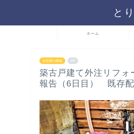
と
ホーム
自営業の構築
PR
築古戸建て外注リフォ
報告（6日目） 既存