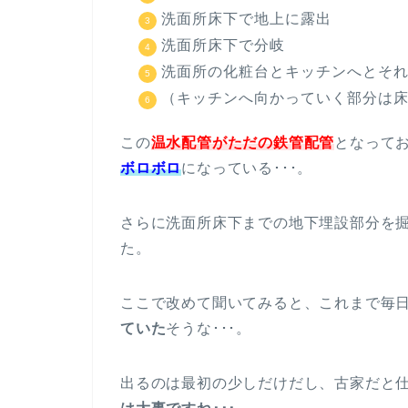
洗面所床下で地上に露出
洗面所床下で分岐
洗面所の化粧台とキッチンへとそ
（キッチンへ向かっていく部分は
この
温水配管がただの鉄管配管
となって
ボロボロ
になっている･･･。
さらに洗面所床下までの地下埋設部分を
た。
ここで改めて聞いてみると、これまで毎
ていた
そうな･･･。
出るのは最初の少しだけだし、古家だと