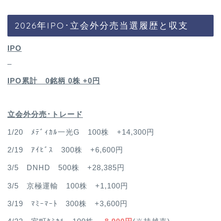
2026年IPO･立会外分売当選履歴と収支
IPO
–
IPO累計 0銘柄 0
株 +0円
立会外分売･トレード
1/20 ﾒﾃﾞｨｶﾙ一光G 100株 +14,300円
2/19 ｱｲﾋﾞｽ 300株 +6,600円
3/5 DNHD 500株 +28,385円
3/5 京極運輸 100株 +1,100円
3/19 ﾏﾐｰﾏｰﾄ 300株 +3,600円