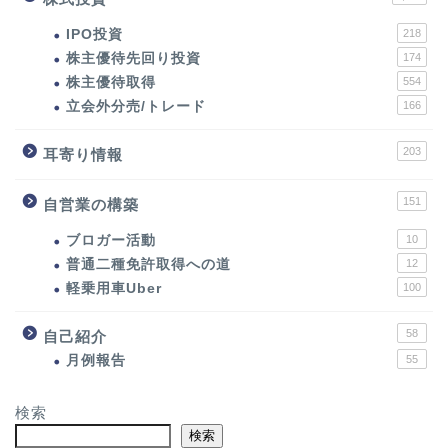
IPO投資
218
株主優待先回り投資
174
株主優待取得
554
立会外分売/トレード
166
203
耳寄り情報
151
自営業の構築
ブロガー活動
10
普通二種免許取得への道
12
軽乗用車Uber
100
58
自己紹介
月例報告
55
検索
検索