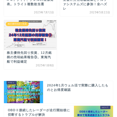
表。トライト複数枚当選
ァシステムズに参加！全ハズ
レ
2023年7月12日
2023年5月22日
株主優待先回り投資
株主優待先回り投資、12月銘
柄の売却結果報告③。東海汽
船で利益確定
2025年1月8日
2024年1月ウェル活で実際に購入したも
のとお得度確認
OBDⅡ接続したレーダーが走行開始後に
切断するトラブルが解決