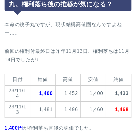
丸。権利落ち後の推移が気になる？
本命の銚子丸ですが、現状結構高値圏なんですよね
ー…。
前回の権利付最終日は昨年11月13日、権利落ちは11月
14日でしたが↓
日付
始値
高値
安値
終値
23/11/1
1,400
1,452
1,400
1,433
4
23/11/1
1,481
1,496
1,460
1,468
3
1,400円
が権利落ち直後の株価でした。