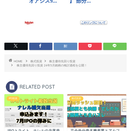
HOME
株式投資
株主優待先回り投資
株主優待先回り投資 24年5月銘柄の検討過程を公開！
RELATED POST
IPO投資
株式投資
IPOトライト、ナレルの当落発
立会外分売名糖産業とアルフ