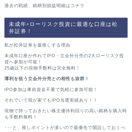
過去の戦績、銘柄別損益明細は
コチラ
未成年×ローリスク投資に最適な口座は松
井証券！
私が松井証券を最推しする理由
未成年口座が作れてIPO・立会外分売の2大ローリスク投
資へ参加が可能！
25歳以下の現物手数料は完全無料！
薄利を狙う立会外分売との相性も抜群！
IPO参加は事前資金不要で気軽に参加可能！
それでいて我が家でもIPO当選実績あり！！
現物で持っておきたい株主優待利回りの高い銘柄を購入時
も手数料無料！
･･･と、推しポイントが多いので最優先で開設しておくべ