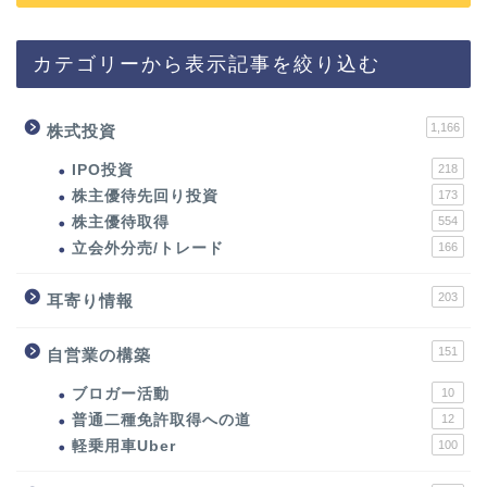
カテゴリーから表示記事を絞り込む
1,166
株式投資
IPO投資
218
株主優待先回り投資
173
株主優待取得
554
立会外分売/トレード
166
203
耳寄り情報
151
自営業の構築
ブロガー活動
10
普通二種免許取得への道
12
軽乗用車Uber
100