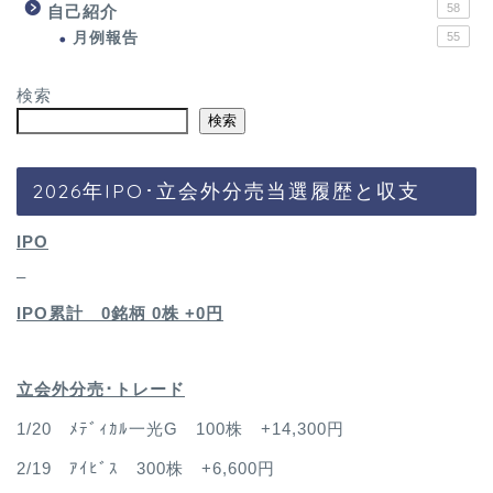
58
自己紹介
月例報告
55
検索
検索
2026年IPO･立会外分売当選履歴と収支
IPO
–
IPO累計 0銘柄 0
株 +0円
立会外分売･トレード
1/20 ﾒﾃﾞｨｶﾙ一光G 100株 +14,300円
2/19 ｱｲﾋﾞｽ 300株 +6,600円