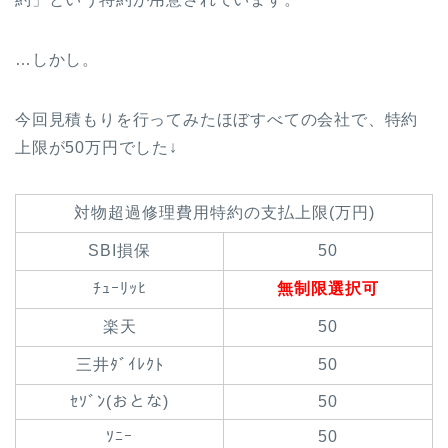
…しかし。
今回見積もりを行ってみたほぼすべての会社で、特約
上限が50万円でした↓
対物超過修理費用特約の支払上限(万円)
SBI損保
50
ﾁｭｰﾘｯﾋ
無制限選択可
楽天
50
三井ﾀﾞｲﾚｸﾄ
50
ｾｿﾞﾝ(おとな)
50
ｿﾆｰ
50