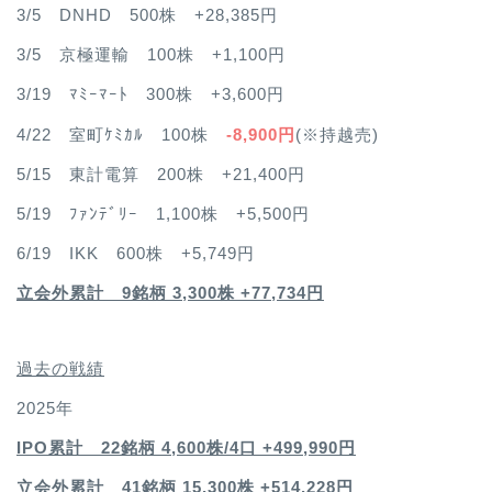
3/5 DNHD 500株 +28,385円
3/5 京極運輸 100株 +1,100円
3/19 ﾏﾐｰﾏｰﾄ 300株 +3,600円
4/22 室町ｹﾐｶﾙ 100株
-8,900円
(※持越売)
5/15 東計電算 200株 +21,400円
5/19 ﾌｧﾝﾃﾞﾘｰ 1,100株 +5,500円
6/19 IKK 600株 +5,749円
立会外累計 9銘柄 3,300株 +77,734円
過去の戦績
2025年
IPO累計 22銘柄 4,600
株/4口 +499,990円
立会外累計 41銘柄 15,300株 +514,228円