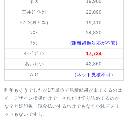
楽天
19,900
三井ﾀﾞｲﾚｸﾄ
22,090
ｾｿﾞﾝ(おとな)
19,410
ｿﾆｰ
24,830
ｱｸｻ
(距離超過対応が不安)
ｲｰﾃﾞｻﾞｲﾝ
17,734
あいおい
42,860
AIG
（ネット見積不可）
昨年もそうでしたが1円単位で見積結果が出てくるのは
イーデザイン損保だけで、それだけ切り詰めてるのか
な？と好印象、現金払いするわけでもなく小銭デメリ
ットもないですし。