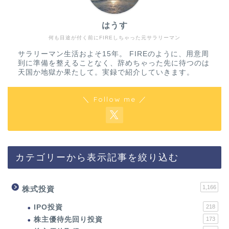
はうす
何も目途が付く前にFIREしちゃった元サラリーマン
サラリーマン生活およそ15年。 FIREのように、用意周
到に準備を整えることなく、辞めちゃった先に待つのは
天国か地獄か果たして。実録で紹介していきます。
＼ Follow me ／
カテゴリーから表示記事を絞り込む
1,166
株式投資
IPO投資
218
株主優待先回り投資
173