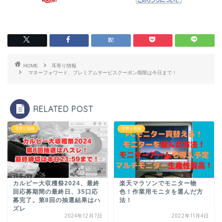
HOME
耳寄り情報
マネーフォワード、プレミアムサービスクーポン期限は今日まで！
RELATED POST
耳寄り情報
耳寄り情報
カルビー大収穫祭2024、最終
楽天マラソンでモニター物
回応募期間の最終日、35口応
色！作業用モニタを選んだ方
募完了。第8回の抽選結果はハ
法！
ズレ
2024年12月7日
2022年11月4日