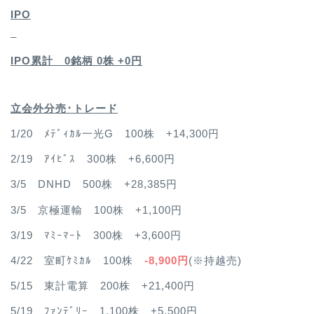
IPO
–
IPO累計 0銘柄 0
株 +0円
立会外分売･トレード
1/20 ﾒﾃﾞｨｶﾙ一光G 100株 +14,300円
2/19 ｱｲﾋﾞｽ 300株 +6,600円
3/5 DNHD 500株 +28,385円
3/5 京極運輸 100株 +1,100円
3/19 ﾏﾐｰﾏｰﾄ 300株 +3,600円
4/22 室町ｹﾐｶﾙ 100株
-8,900円
(※持越売)
5/15 東計電算 200株 +21,400円
5/19 ﾌｧﾝﾃﾞﾘｰ 1,100株 +5,500円