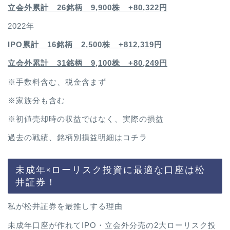
立会外累計 26銘柄 9,900株 +80,322円
2022年
IPO累計 16銘柄 2,500
株 +812,319円
立会外累計 31銘柄 9,100株 +80,249円
※手数料含む、税金含まず
※家族分も含む
※初値売却時の収益ではなく、実際の損益
過去の戦績、銘柄別損益明細は
コチラ
未成年×ローリスク投資に最適な口座は松
井証券！
私が松井証券を最推しする理由
未成年口座が作れてIPO・立会外分売の2大ローリスク投