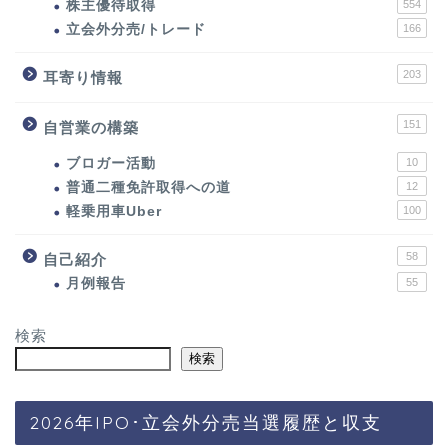
株主優待取得
554
立会外分売/トレード
166
203
耳寄り情報
151
自営業の構築
ブロガー活動
10
普通二種免許取得への道
12
軽乗用車Uber
100
58
自己紹介
月例報告
55
検索
検索
2026年IPO･立会外分売当選履歴と収支