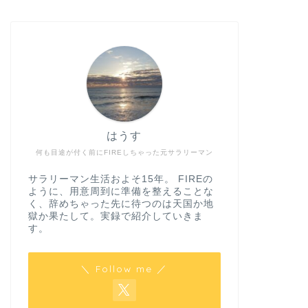
はうす
何も目途が付く前にFIREしちゃった元サラリーマン
サラリーマン生活およそ15年。 FIREの
ように、用意周到に準備を整えることな
く、辞めちゃった先に待つのは天国か地
獄か果たして。実録で紹介していきま
す。
＼ Follow me ／