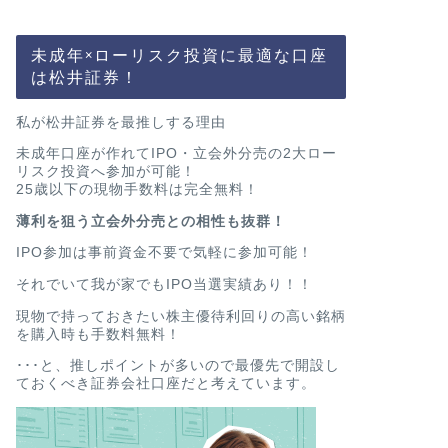
未成年×ローリスク投資に最適な口座
は松井証券！
私が松井証券を最推しする理由
未成年口座が作れてIPO・立会外分売の2大ロー
リスク投資へ参加が可能！
25歳以下の現物手数料は完全無料！
薄利を狙う立会外分売との相性も抜群！
IPO参加は事前資金不要で気軽に参加可能！
それでいて我が家でもIPO当選実績あり！！
現物で持っておきたい株主優待利回りの高い銘柄
を購入時も手数料無料！
･･･と、推しポイントが多いので最優先で開設し
ておくべき証券会社口座だと考えています。