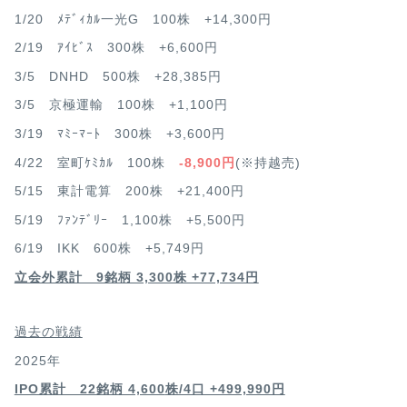
1/20 ﾒﾃﾞｨｶﾙ一光G 100株 +14,300円
2/19 ｱｲﾋﾞｽ 300株 +6,600円
3/5 DNHD 500株 +28,385円
3/5 京極運輸 100株 +1,100円
3/19 ﾏﾐｰﾏｰﾄ 300株 +3,600円
4/22 室町ｹﾐｶﾙ 100株
-8,900円
(※持越売)
5/15 東計電算 200株 +21,400円
5/19 ﾌｧﾝﾃﾞﾘｰ 1,100株 +5,500円
6/19 IKK 600株 +5,749円
立会外累計 9銘柄 3,300株 +77,734円
過去の戦績
2025年
IPO累計 22銘柄 4,600
株/4口 +499,990円