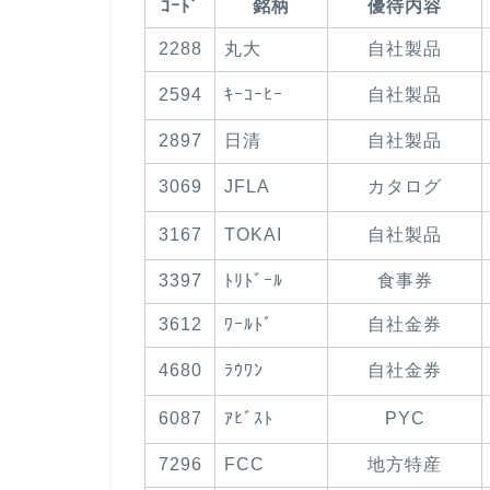
ｺｰﾄﾞ
銘柄
優待内容
2288
丸大
自社製品
2594
ｷｰｺｰﾋｰ
自社製品
2897
日清
自社製品
3069
JFLA
カタログ
3167
TOKAI
自社製品
3397
ﾄﾘﾄﾞｰﾙ
食事券
3612
ﾜｰﾙﾄﾞ
自社金券
4680
ﾗｳﾜﾝ
自社金券
6087
ｱﾋﾞｽﾄ
PYC
7296
FCC
地方特産