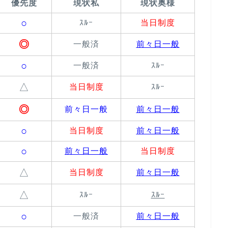
優先度
現状私
現状奥様
○
ｽﾙｰ
当日制度
◎
一般済
前々日一般
○
一般済
ｽﾙｰ
△
当日制度
ｽﾙｰ
◎
前々日一般
前々日一般
○
当日制度
前々日一般
○
前々日一般
当日制度
△
当日制度
前々日一般
△
ｽﾙｰ
ｽﾙｰ
○
一般済
前々日一般