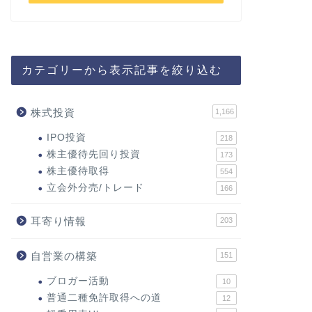
カテゴリーから表示記事を絞り込む
株式投資
1,166
IPO投資
218
株主優待先回り投資
173
株主優待取得
554
立会外分売/トレード
166
耳寄り情報
203
自営業の構築
151
ブロガー活動
10
普通二種免許取得への道
12