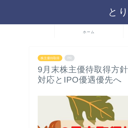
と
ホーム
株主優待取得
PR
9月末株主優待取得方
対応とIPO優遇優先へ