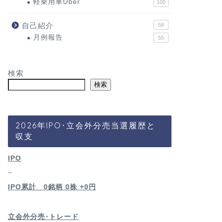
軽乗用車Uber
100
自己紹介
58
月例報告
55
検索
検索
2026年IPO･立会外分売当選履歴と
収支
IPO
–
IPO累計 0銘柄 0
株 +0円
立会外分売･トレード