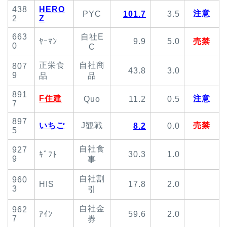
438
HERO
注意
PYC
101.7
3.5
2
Z
663
自社E
ﾔｰﾏﾝ
9.9
5.0
売禁
0
C
正栄食
自社商
807
43.8
3.0
9
品
品
891
F住建
注意
Quo
11.2
0.5
7
897
いちご
J観戦
売禁
8.2
0.0
5
自社食
927
ｷﾞﾌﾄ
30.3
1.0
9
事
自社割
960
HIS
17.8
2.0
3
引
自社金
962
ｱｲﾝ
59.6
2.0
7
券