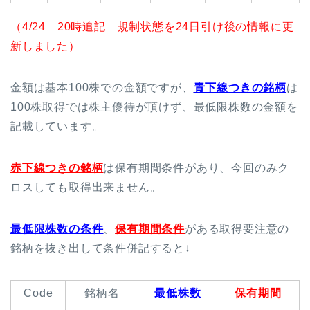
（4/24 20時追記 規制状態を24日引け後の情報に更
新しました）
金額は基本100株での金額ですが、
青下線つきの銘柄
は
100株取得では株主優待が頂けず、最低限株数の金額を
記載しています。
赤下線
つきの銘柄
は保有期間条件があり、今回のみク
ロスしても取得出来ません。
最低限株数の条件
、
保有期間条件
がある取得要注意の
銘柄を抜き出して条件併記すると↓
Code
銘柄名
最低株数
保有期間