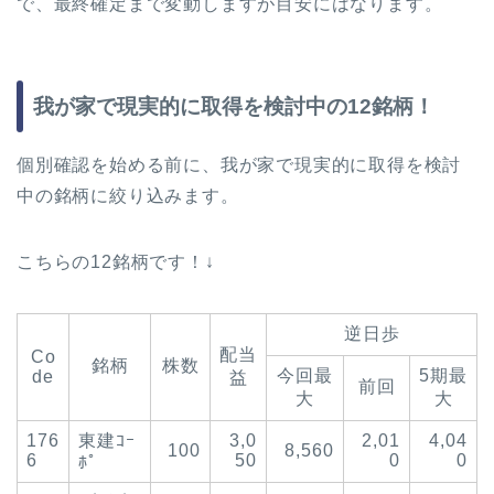
で、最終確定まで変動しますが目安にはなります。
我が家で現実的に取得を検討中の12銘柄！
個別確認を始める前に、我が家で現実的に取得を検討
中の銘柄に絞り込みます。
こちらの12銘柄です！↓
逆日歩
配当
Co
銘柄
株数
今回最
5期最
de
益
前回
大
大
176
東建ｺｰ
3,0
2,01
4,04
100
8,560
6
50
0
0
ﾎﾟ