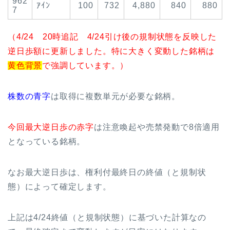
962
ｱｲﾝ
100
732
4,880
840
880
7
（4/24 20時追記 4/24引け後の規制状態を反映した
逆日歩額に更新しました。特に大きく変動した銘柄は
黄色背景
で強調しています。）
株数の青字
は取得に複数単元が必要な銘柄。
今回最大逆日歩の赤字
は注意喚起や売禁発動で8倍適用
となっている銘柄。
なお最大逆日歩は、権利付最終日の終値（と規制状
態）によって確定します。
上記は4/24終値（と規制状態）に基づいた計算なの