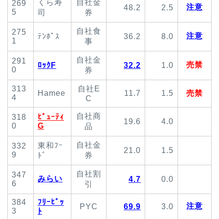
くら寿
自社金
269
注意
48.2
2.5
5
司
券
自社食
275
注意
ﾃﾝﾎﾟｽ
36.2
8.0
1
事
自社金
291
売禁
ﾛｯｸF
32.2
1.0
0
券
313
自社E
Hamee
11.7
1.5
売禁
4
C
自社商
318
ﾋﾞｭｰﾃｨ
19.6
4.0
0
G
品
自社金
東和ﾌｰ
332
21.0
1.5
9
ﾄﾞ
券
自社割
347
みらい
4.7
0.0
6
引
384
ﾌﾘｰﾋﾞｯ
注意
PYC
69.9
3.0
3
ﾄ