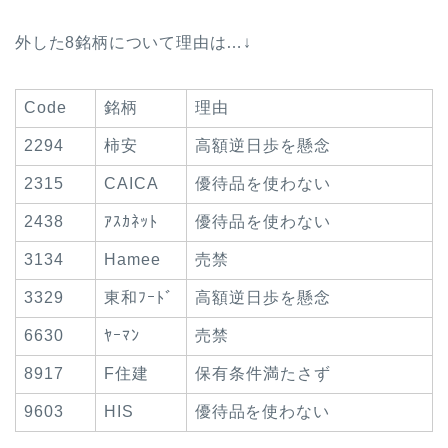
外した8銘柄について理由は…↓
Code
銘柄
理由
2294
柿安
高額逆日歩を懸念
2315
CAICA
優待品を使わない
2438
ｱｽｶﾈｯﾄ
優待品を使わない
3134
Hamee
売禁
3329
東和ﾌｰﾄﾞ
高額逆日歩を懸念
6630
ﾔｰﾏﾝ
売禁
8917
F住建
保有条件満たさず
9603
HIS
優待品を使わない