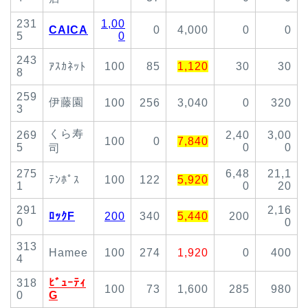
231
1,00
CAICA
0
4,000
0
0
5
0
243
ｱｽｶﾈｯﾄ
100
85
1,120
30
30
8
259
伊藤園
100
256
3,040
0
320
3
くら寿
269
2,40
3,00
100
0
7,840
5
0
0
司
275
6,48
21,1
ﾃﾝﾎﾟｽ
100
122
5,920
1
0
20
291
2,16
ﾛｯｸF
200
340
5,440
200
0
0
313
Hamee
100
274
1,920
0
400
4
318
ﾋﾞｭｰﾃｨ
100
73
1,600
285
980
0
G