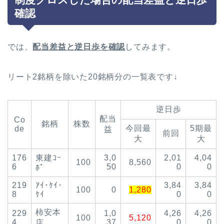
確認
では、
配当差益と逆日歩を確認
してみます。
リート2銘柄を除いた20銘柄分の一覧表です↓
逆日歩
配当
Co
銘柄
株数
今回最
5期最
de
益
前回
大
大
176
東建ｺｰ
3,0
2,01
4,04
100
8,560
6
50
0
0
ﾎﾟ
219
ｱｲ･ｹｲ･
3,84
3,84
100
0
1,280
8
ｹｲ
0
0
柿安本
229
1,0
4,26
4,26
100
5,120
4
37
0
0
店