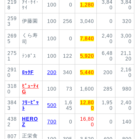
219
ｱｲ･ｹｲ･
3,84
3,84
100
0
1,280
8
ｹｲ
0
0
259
伊藤園
100
256
3,040
0
320
3
くら寿
269
2,40
3,00
100
0
7,840
5
0
0
司
275
6,48
21,1
ﾃﾝﾎﾟｽ
100
122
5,920
1
0
20
291
2,16
ﾛｯｸF
200
340
5,440
200
0
0
318
ﾋﾞｭｰﾃｨ
100
73
1,600
285
980
0
G
384
ﾌﾘｰﾋﾞｯ
1,6
12,80
1,95
2,40
500
3
ﾄ
45
0
0
0
438
HERO
16,80
700
0
0
140
2
Z
0
正栄食
807