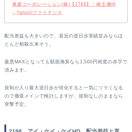
東建コーポレーション(株)【1766】：株主優待
– Yahoo!ファイナンス
配当差益も大きいので、直近の逆日歩実績並みならほ
とんど相殺出来そう。
最悪MAXとなっても額面換算なら1,500円程度の赤字で
済みます。
規制が入り最大逆日歩が倍化すると一気にツラくなる
ので撤退メインで検討しますが、規制なしのままなら
突撃予定。
2198 アイ・ケイ・ケイHD 配当差益と直