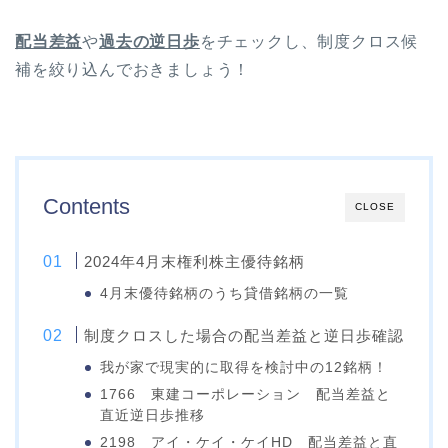
配当差益
や
過去の逆日歩
をチェックし、制度クロス候
補を絞り込んでおきましょう！
Contents
CLOSE
2024年4月末権利株主優待銘柄
4月末優待銘柄のうち貸借銘柄の一覧
制度クロスした場合の配当差益と逆日歩確認
我が家で現実的に取得を検討中の12銘柄！
1766 東建コーポレーション 配当差益と
直近逆日歩推移
2198 アイ・ケイ・ケイHD 配当差益と直