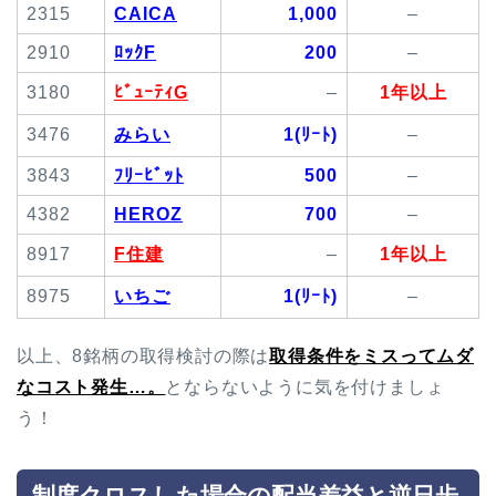
2315
CAICA
1,000
–
2910
ﾛｯｸF
200
–
3180
ﾋﾞｭｰﾃｨG
–
1年以上
3476
みらい
1(ﾘｰﾄ)
–
3843
ﾌﾘｰﾋﾞｯﾄ
500
–
4382
HEROZ
700
–
8917
F住建
–
1年以上
8975
いちご
1(ﾘｰﾄ)
–
以上、8銘柄の取得検討の際は
取得
条件をミスってムダ
なコスト発生…。
とならないように気を付けましょ
う！
制度クロスした場合の配当差益と逆日歩