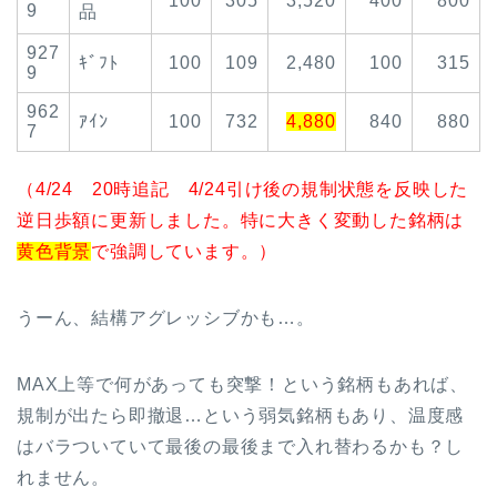
100
305
3,520
400
800
9
品
927
ｷﾞﾌﾄ
100
109
2,480
100
315
9
962
ｱｲﾝ
100
732
4,880
840
880
7
（4/24 20時追記 4/24引け後の規制状態を反映した
逆日歩額に更新しました。特に大きく変動した銘柄は
黄色背景
で強調しています。）
うーん、結構アグレッシブかも…。
MAX上等で何があっても突撃！という銘柄もあれば、
規制が出たら即撤退…という弱気銘柄もあり、温度感
はバラついていて最後の最後まで入れ替わるかも？し
れません。