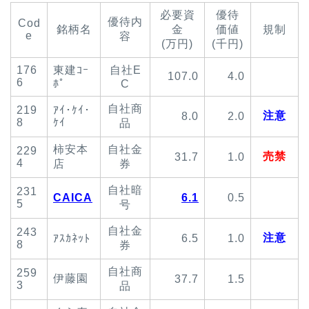
必要資
優待
優待内
Cod
銘柄名
金
価値
規制
e
容
(万円)
(千円)
176
東建ｺｰ
自社E
107.0
4.0
6
ﾎﾟ
C
自社商
219
ｱｲ･ｹｲ･
注意
8.0
2.0
8
ｹｲ
品
柿安本
自社金
229
売禁
31.7
1.0
4
店
券
自社暗
231
CAICA
6.1
0.5
5
号
自社金
243
注意
ｱｽｶﾈｯﾄ
6.5
1.0
8
券
自社商
259
伊藤園
37.7
1.5
3
品