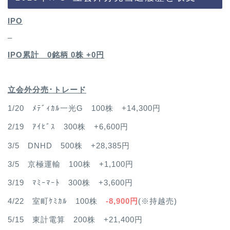
IPO
–
IPO累計 0銘柄 0
株 +0円
立会外分売･トレード
1/20 ﾒﾃﾞｨｶﾙ一光G 100株 +14,300円
2/19 ｱｲﾋﾞｽ 300株 +6,600円
3/5 DNHD 500株 +28,385円
3/5 京極運輸 100株 +1,100円
3/19 ﾏﾐｰﾏｰﾄ 300株 +3,600円
4/22 室町ｹﾐｶﾙ 100株
-8,900円
(※持越売)
5/15 東計電算 200株 +21,400円