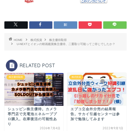
HOME
株式投資
株主優待取得
U-NEXTとイオンの映画鑑賞株主優待、二重取り可能ってご存じでしたか？
RELATED POST
株主優待取得
株式投資
シュッピン株主優待。カメラ
エプコ立会外分売の結果報
専門店で充電池エネループプ
告。サカイ引越センターは参
ロ購入。在庫復活の可能性あ
加で勉強してみます
り
2026年7月4日
2022年9月1日