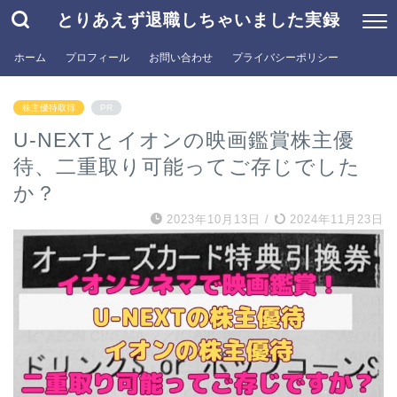
とりあえず退職しちゃいました実録
ホーム
プロフィール
お問い合わせ
プライバシーポリシー
株主優待取得
PR
U-NEXTとイオンの映画鑑賞株主優
待、二重取り可能ってご存じでした
か？
2023年10月13日
/
2024年11月23日