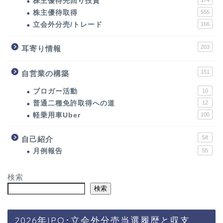
株主優待先回り投資
174
株主優待取得
555
立会外分売/トレード
166
203
耳寄り情報
151
自営業の構築
ブロガー活動
10
普通二種免許取得への道
12
軽乗用車Uber
100
58
自己紹介
月例報告
55
検索
検索
2026年IPO･立会外分売当選履歴と収支