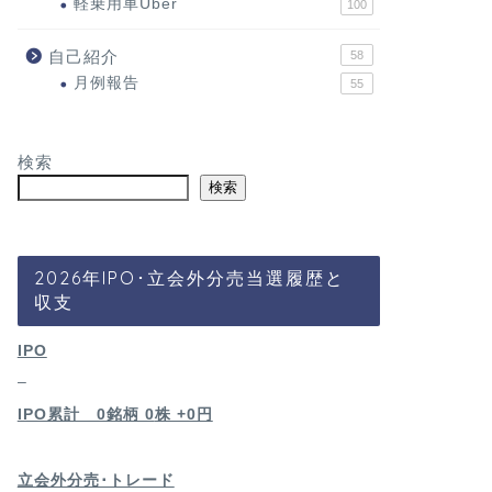
軽乗用車Uber
100
自己紹介
58
月例報告
55
検索
検索
2026年IPO･立会外分売当選履歴と
収支
IPO
–
IPO累計 0銘柄 0
株 +0円
立会外分売･トレード