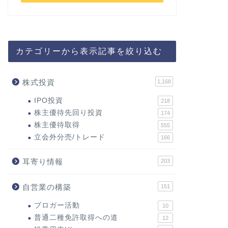
カテゴリーから表示記事を絞り込む
株式投資
1,168
IPO投資
218
株主優待先回り投資
174
株主優待取得
555
立会外分売/トレード
166
耳寄り情報
203
自営業の構築
151
ブロガー活動
10
普通二種免許取得への道
12