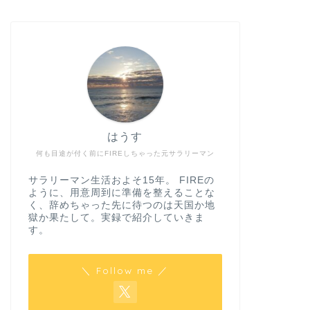
はうす
何も目途が付く前にFIREしちゃった元サラリーマン
サラリーマン生活およそ15年。 FIREの
ように、用意周到に準備を整えることな
く、辞めちゃった先に待つのは天国か地
獄か果たして。実録で紹介していきま
す。
＼ Follow me ／