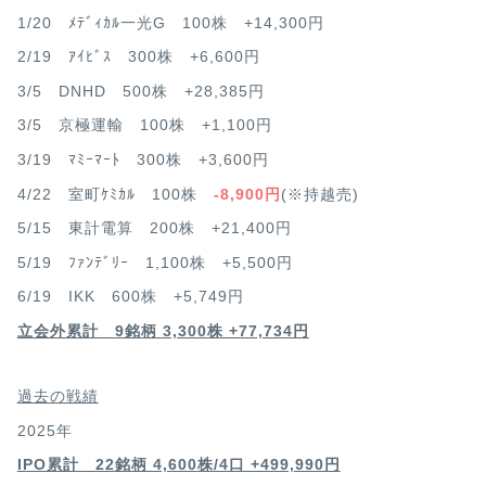
1/20 ﾒﾃﾞｨｶﾙ一光G 100株 +14,300円
2/19 ｱｲﾋﾞｽ 300株 +6,600円
3/5 DNHD 500株 +28,385円
3/5 京極運輸 100株 +1,100円
3/19 ﾏﾐｰﾏｰﾄ 300株 +3,600円
4/22 室町ｹﾐｶﾙ 100株
-8,900円
(※持越売)
5/15 東計電算 200株 +21,400円
5/19 ﾌｧﾝﾃﾞﾘｰ 1,100株 +5,500円
6/19 IKK 600株 +5,749円
立会外累計 9銘柄 3,300株 +77,734円
過去の戦績
2025年
IPO累計 22銘柄 4,600
株/4口 +499,990円