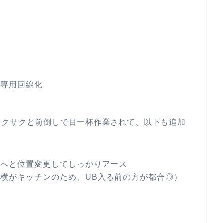
と専用回線化
サクサクと前倒しで目一杯作業されて、以下も追加
外へと位置変更してしっかりアース
横がキッチンのため、UB入る前の方が都合◎）