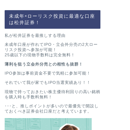
未成年×ローリスク投資に最適な口座
は松井証券！
私が松井証券を最推しする理由
未成年口座が作れてIPO・立会外分売の2大ロー
リスク投資へ参加が可能！
25歳以下の現物手数料は完全無料！
薄利を狙う立会外分売との相性も抜群！
IPO参加は事前資金不要で気軽に参加可能！
それでいて我が家でもIPO当選実績あり！！
現物で持っておきたい株主優待利回りの高い銘柄
を購入時も手数料無料！
･･･と、推しポイントが多いので最優先で開設し
ておくべき証券会社口座だと考えています。