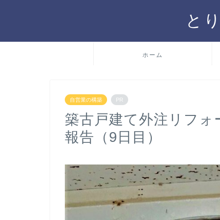
と
ホーム
自営業の構築
PR
築古戸建て外注リフォ
報告（9日目）