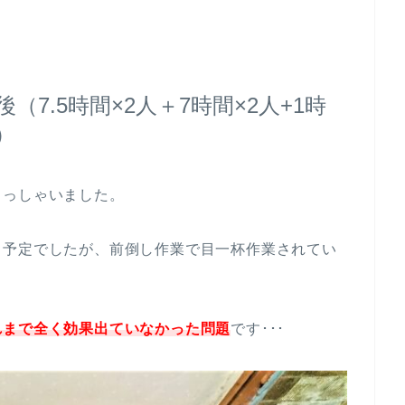
去
（7.5時間×2人＋7時間×2人+1時
）
らっしゃいました。
う予定でしたが、前倒し作業で目一杯作業されてい
れまで全く効果出ていなかった問題
です･･･