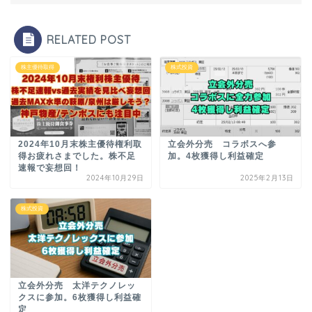
RELATED POST
株主優待取得
株式投資
2024年10月末株主優待権利取
立会外分売 コラボスへ参
得お疲れさまでした。株不足
加。4枚獲得し利益確定
速報で妄想回！
2024年10月29日
2025年2月13日
株式投資
立会外分売 太洋テクノレッ
クスに参加。6枚獲得し利益確
定