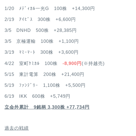
1/20 ﾒﾃﾞｨｶﾙ一光G 100株 +14,300円
2/19 ｱｲﾋﾞｽ 300株 +6,600円
3/5 DNHD 500株 +28,385円
3/5 京極運輸 100株 +1,100円
3/19 ﾏﾐｰﾏｰﾄ 300株 +3,600円
4/22 室町ｹﾐｶﾙ 100株
-8,900円
(※持越売)
5/15 東計電算 200株 +21,400円
5/19 ﾌｧﾝﾃﾞﾘｰ 1,100株 +5,500円
6/19 IKK 600株 +5,749円
立会外累計 9銘柄 3,300株 +77,734円
過去の戦績