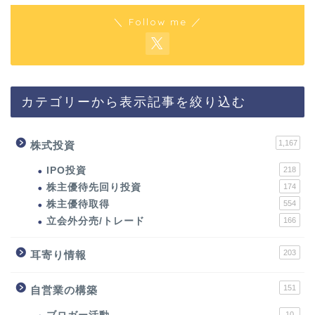
＼ Follow me ／
カテゴリーから表示記事を絞り込む
1,167
株式投資
IPO投資
218
株主優待先回り投資
174
株主優待取得
554
立会外分売/トレード
166
203
耳寄り情報
151
自営業の構築
10