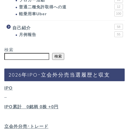
ブロガー活動
普通二種免許取得への道
12
軽乗用車Uber
100
58
自己紹介
月例報告
55
検索
検索
2026年IPO･立会外分売当選履歴と収支
IPO
–
IPO累計 0銘柄 0
株 +0円
立会外分売･トレード