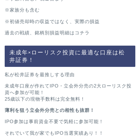
※家族分も含む
※初値売却時の収益ではなく、実際の損益
過去の戦績、銘柄別損益明細は
コチラ
未成年×ローリスク投資に最適な口座は松
井証券！
私が松井証券を最推しする理由
未成年口座が作れてIPO・立会外分売の2大ローリスク投
資へ参加が可能！
25歳以下の現物手数料は完全無料！
薄利を狙う立会外分売との相性も抜群！
IPO参加は事前資金不要で気軽に参加可能！
それでいて我が家でもIPO当選実績あり！！