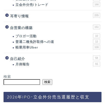
立会外分売/トレード
166
205
耳寄り情報
151
自営業の構築
ブロガー活動
10
普通二種免許取得への道
12
軽乗用車Uber
100
58
自己紹介
月例報告
55
検索
検索
2026年IPO･立会外分売当選履歴と収支