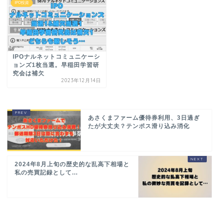
IPO投資
IPOナルネットコミュニケーシ
ョンズ1枚当選。早稲田学習研
究会は補欠
2023年12月14日
あさくまファーム優待券利用、3日過ぎ
たが大丈夫？テンポス滑り込み消化
2024年8月上旬の歴史的な乱高下相場と
私の売買記録として…