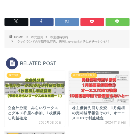
HOME
株式投資
株主優待取得
ラックランドの早期申込特典。美味しかったホタテに再チャレンジ！
RELATED POST
株式投資
株主優待先回り投資
立会外分売 みらいワークス
株主優待先回り投資、1月銘柄
とグルメ杵屋へ参加。1枚獲得
の売却結果報告その1。オーエ
し利益確定
スTOBで利益確定
2025年3月30日
2024年1月6日