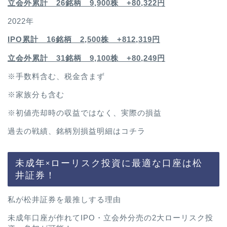
立会外累計 26銘柄 9,900株 +80,322円
2022年
IPO累計 16銘柄 2,500
株 +812,319円
立会外累計 31銘柄 9,100株 +80,249円
※手数料含む、税金含まず
※家族分も含む
※初値売却時の収益ではなく、実際の損益
過去の戦績、銘柄別損益明細は
コチラ
未成年×ローリスク投資に最適な口座は松
井証券！
私が松井証券を最推しする理由
未成年口座が作れてIPO・立会外分売の2大ローリスク投