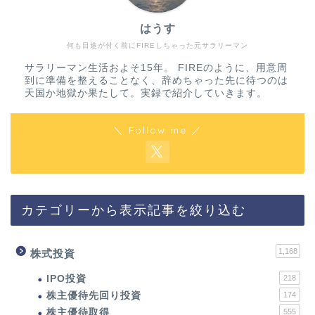
はうす
何も目途が付く前にFIREしちゃった元サラリーマン
サラリーマン生活およそ15年。 FIREのように、用意周
到に準備を整えることなく、辞めちゃった先に待つのは
天国か地獄か果たして。実録で紹介していきます。
＼ Follow me ／
カテゴリーから表示記事を絞り込む
1,168
株式投資
IPO投資
218
株主優待先回り投資
174
株主優待取得
555