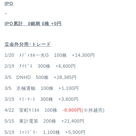
IPO
–
IPO累計 0銘柄 0
株 +0円
立会外分売･トレード
1/20 ﾒﾃﾞｨｶﾙ一光G 100株 +14,300円
2/19 ｱｲﾋﾞｽ 300株 +6,600円
3/5 DNHD 500株 +28,385円
3/5 京極運輸 100株 +1,100円
3/19 ﾏﾐｰﾏｰﾄ 300株 +3,600円
4/22 室町ｹﾐｶﾙ 100株
-8,900円
(※持越売)
5/15 東計電算 200株 +21,400円
5/19 ﾌｧﾝﾃﾞﾘｰ 1,100株 +5,500円