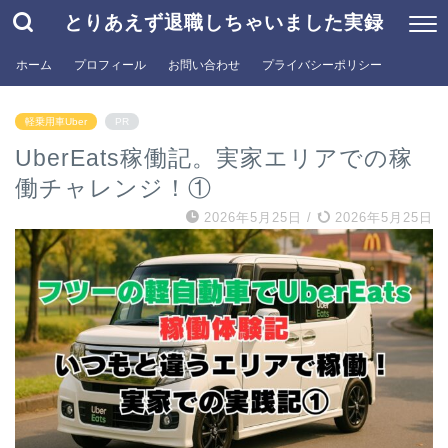
とりあえず退職しちゃいました実録
ホーム
プロフィール
お問い合わせ
プライバシーポリシー
軽乗用車Uber
PR
UberEats稼働記。実家エリアでの稼
働チャレンジ！①
2026年5月25日
/
2026年5月25日