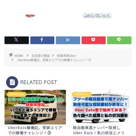
HOME
自営業の構築
軽乗用車Uber
UberEats稼働記。実家エリアでの稼働チャレンジ！①
RELATED POST
軽乗用車Uber
軽乗用車Uber
UberEats稼働記。実家エリア
軽自動車黒ナンバー取得し
での稼働チャレンジ！③
Uber Eats！私の状況とメリ