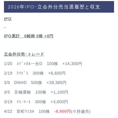
2026年IPO･立会外分売当選履歴と収支
IPO
–
IPO累計 0銘柄 0
株 +0円
立会外分売･トレード
1/20 ﾒﾃﾞｨｶﾙ一光G 100株 +14,300円
2/19 ｱｲﾋﾞｽ 300株 +6,600円
3/5 DNHD 500株 +28,385円
3/5 京極運輸 100株 +1,100円
3/19 ﾏﾐｰﾏｰﾄ 300株 +3,600円
4/22 室町ｹﾐｶﾙ 100株
-8,900円
(※持越売)