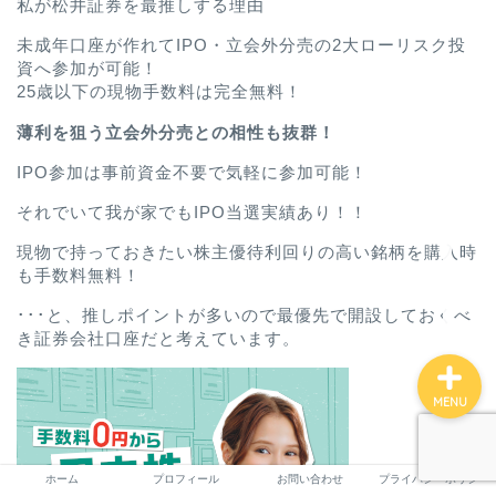
私が松井証券を最推しする理由
未成年口座が作れてIPO・立会外分売の2大ローリスク投
資へ参加が可能！
ホーム
25歳以下の現物手数料は完全無料！
薄利を狙う立会外分売との相性も抜群！
プロフィール
IPO参加は事前資金不要で気軽に参加可能！
それでいて我が家でもIPO当選実績あり！！
お問い合わせ
現物で持っておきたい株主優待利回りの高い銘柄を購入時
プライバシーポリシー
も手数料無料！
･･･と、推しポイントが多いので最優先で開設しておくべ
き証券会社口座だと考えています。
MENU
ホーム
プロフィール
お問い合わせ
プライバシーポリシー