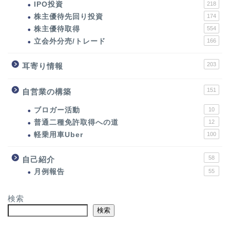
IPO投資
218
株主優待先回り投資
174
株主優待取得
554
立会外分売/トレード
166
203
耳寄り情報
151
自営業の構築
ブロガー活動
10
普通二種免許取得への道
12
軽乗用車Uber
100
58
自己紹介
月例報告
55
検索
検索