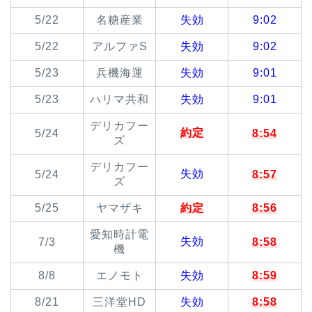
5/22
名糖産業
失効
9:02
5/22
アルファS
失効
9:02
5/23
兵機海運
失効
9:01
5/23
ハリマ共和
失効
9:01
デリカフー
約定
5/24
8:54
ズ
デリカフー
失効
5/24
8:57
ズ
5/25
ヤマザキ
約定
8:56
愛知時計電
失効
7/3
8:58
機
8/8
エノモト
失効
8:59
8/21
三洋堂HD
失効
8:58