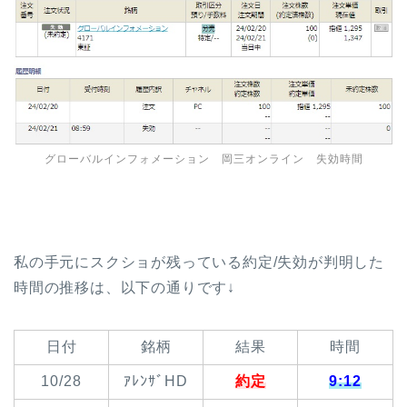
グローバルインフォメーション 岡三オンライン 失効時間
私の手元にスクショが残っている約定/失効が判明した
時間の推移は、以下の通りです↓
日付
銘柄
結果
時間
10/28
ｱﾚﾝｻﾞHD
約定
9:12