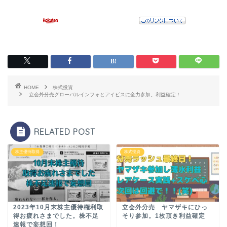
HOME
株式投資
立会外分売グローバルインフォとアイビスに全力参加。利益確定！
RELATED POST
株主優待取得
株式投資
2023年10月末株主優待権利取
立会外分売 ヤマザキにひっ
得お疲れさまでした。株不足
そり参加。1枚頂き利益確定
速報で妄想回！