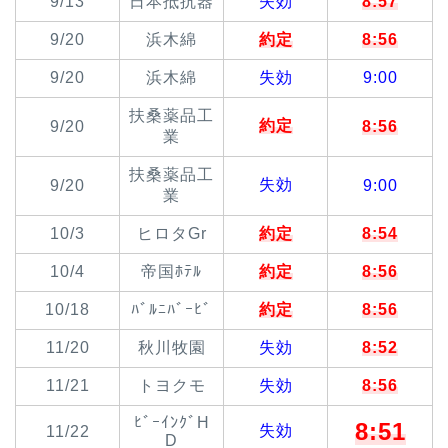
9/13
日本抵抗器
失効
8:57
9/20
浜木綿
約定
8:56
9/20
浜木綿
失効
9:00
扶桑薬品工
約定
9/20
8:56
業
扶桑薬品工
失効
9/20
9:00
業
10/3
ヒロタGr
約定
8:54
10/4
帝国ﾎﾃﾙ
約定
8:56
10/18
ﾊﾞﾙﾆﾊﾞｰﾋﾞ
約定
8:56
11/20
秋川牧園
失効
8:52
11/21
トヨクモ
失効
8:56
ﾋﾞｰｲﾝｸﾞH
8:51
失効
11/22
D