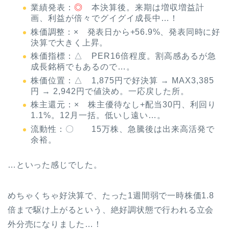
業績発表：
◎
本決算後。来期は増収増益計
画、利益が倍々でグイグイ成長中…！
株価調整：× 発表日から+56.9%、発表同時に好
決算で大きく上昇。
株価指標：△ PER16倍程度。割高感あるが急
成長銘柄でもあるので…。
株価位置：△ 1,875円で好決算 → MAX3,385
円 → 2,942円で値決め。一応戻した所。
株主還元：× 株主優待なし+配当30円、利回り
1.1%。12月一括。低いし遠い…。
流動性：〇 15万株、急騰後は出来高活発で
余裕。
…といった感じでした。
めちゃくちゃ好決算で、たった1週間弱で一時株価1.8
倍まで駆け上がるという、絶好調状態で行われる立会
外分売になりました…！