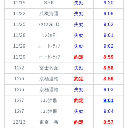
11/15
SPK
失効
9:20
11/22
兵機海運
失効
9:08
11/25
ｱｸｾｽGHD
失効
9:02
11/28
ｼﾝｸﾛF
失効
9:01
11/29
ｺｰﾕｰﾚﾝﾃｨｱ
失効
9:02
11/29
ｺｰﾕｰﾚﾝﾃｨｱ
約定
8:59
12/2
富士興産
失効
8:58
12/6
京極運輸
約定
8:59
12/6
京極運輸
失効
9:03
12/7
ﾐﾖｼ油脂
約定
9:01
12/7
ﾐﾖｼ油脂
失効
9:04
12/13
東京一番
約定
8:57