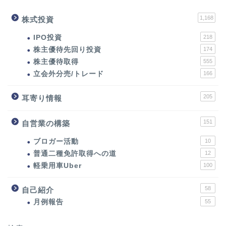
1,168
株式投資
IPO投資
218
株主優待先回り投資
174
株主優待取得
555
立会外分売/トレード
166
205
耳寄り情報
151
自営業の構築
ブロガー活動
10
普通二種免許取得への道
12
軽乗用車Uber
100
58
自己紹介
月例報告
55