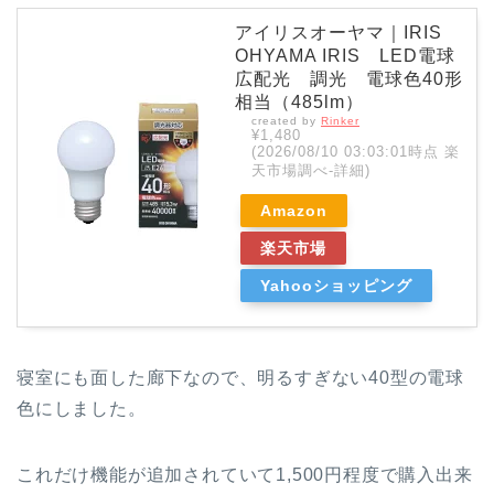
アイリスオーヤマ｜IRIS
OHYAMA IRIS LED電球
広配光 調光 電球色40形
相当（485lm）
created by
Rinker
¥1,480
(2026/08/10 03:03:01時点 楽
天市場調べ-
詳細)
Amazon
楽天市場
Yahooショッピング
寝室にも面した廊下なので、明るすぎない40型の電球
色にしました。
これだけ機能が追加されていて1,500円程度で購入出来