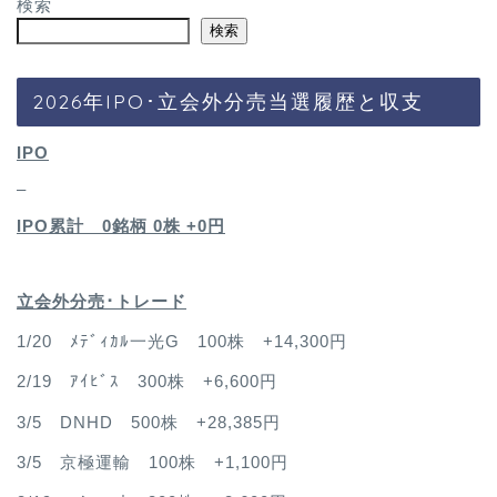
検索
検索
2026年IPO･立会外分売当選履歴と収支
IPO
–
IPO累計 0銘柄 0
株 +0円
立会外分売･トレード
1/20 ﾒﾃﾞｨｶﾙ一光G 100株 +14,300円
2/19 ｱｲﾋﾞｽ 300株 +6,600円
3/5 DNHD 500株 +28,385円
3/5 京極運輸 100株 +1,100円