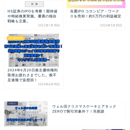
HS証券のIPOを考察！期待値
当選IPO コロンビア・ワーク
や時給換算実施。優遇の独自
スを売却！約5万円の利益確定
戦略も立案。
2022年1月18日
2024年3月30日
株主優待取得
2024年6月20日株主優待権利
取得お疲れさまでした。株不
足速報で妄想回！
2024年6月18日
ウェル活クリスマスケーキとアタック
ZEROで割引対象外？！失敗談