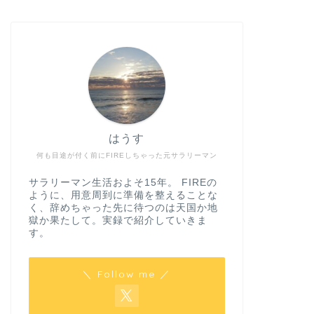
はうす
何も目途が付く前にFIREしちゃった元サラリーマン
サラリーマン生活およそ15年。 FIREの
ように、用意周到に準備を整えることな
く、辞めちゃった先に待つのは天国か地
獄か果たして。実録で紹介していきま
す。
＼ Follow me ／