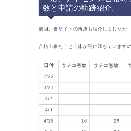
数と申請の軌跡紹介。
前回、当サイトの軌跡も紹介しましたが
合格出来たこと自体が謎に満ちています
日付
サチコ有効
サチコ無効
2/22
3/21
4/2
4/9
4/18
16
26