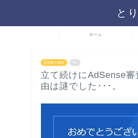
と
ホーム
自営業の構築
PR
立て続けにAdSens
由は謎でした･･･。