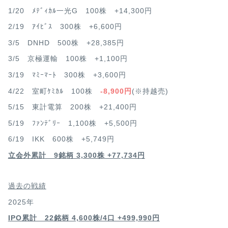
1/20 ﾒﾃﾞｨｶﾙ一光G 100株 +14,300円
2/19 ｱｲﾋﾞｽ 300株 +6,600円
3/5 DNHD 500株 +28,385円
3/5 京極運輸 100株 +1,100円
3/19 ﾏﾐｰﾏｰﾄ 300株 +3,600円
4/22 室町ｹﾐｶﾙ 100株
-8,900円
(※持越売)
5/15 東計電算 200株 +21,400円
5/19 ﾌｧﾝﾃﾞﾘｰ 1,100株 +5,500円
6/19 IKK 600株 +5,749円
立会外累計 9銘柄 3,300株 +77,734円
過去の戦績
2025年
IPO累計 22銘柄 4,600
株/4口 +499,990円