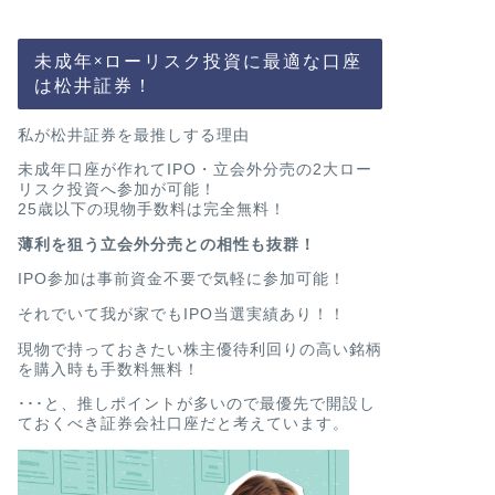
未成年×ローリスク投資に最適な口座
は松井証券！
私が松井証券を最推しする理由
未成年口座が作れてIPO・立会外分売の2大ロー
リスク投資へ参加が可能！
25歳以下の現物手数料は完全無料！
薄利を狙う立会外分売との相性も抜群！
IPO参加は事前資金不要で気軽に参加可能！
それでいて我が家でもIPO当選実績あり！！
現物で持っておきたい株主優待利回りの高い銘柄
を購入時も手数料無料！
･･･と、推しポイントが多いので最優先で開設し
ておくべき証券会社口座だと考えています。