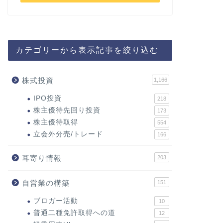
カテゴリーから表示記事を絞り込む
株式投資
1,166
IPO投資
218
株主優待先回り投資
173
株主優待取得
554
立会外分売/トレード
166
耳寄り情報
203
自営業の構築
151
ブロガー活動
10
普通二種免許取得への道
12