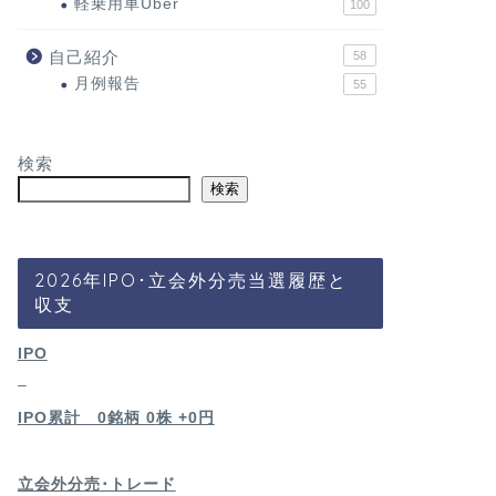
軽乗用車Uber
100
自己紹介
58
月例報告
55
検索
検索
2026年IPO･立会外分売当選履歴と
収支
IPO
–
IPO累計 0銘柄 0
株 +0円
立会外分売･トレード