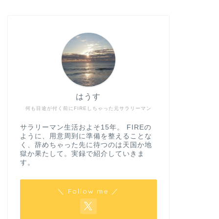
はうす
何も目途が付く前にFIREしちゃった元サラリーマン
サラリーマン生活およそ15年。 FIREの
ように、用意周到に準備を整えることな
く、辞めちゃった先に待つのは天国か地
獄か果たして。実録で紹介していきま
す。
＼ Follow me ／