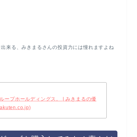
資出来る、みきまるさんの投資力には憧れますよね
グループホールディングス。 | みきまるの優
ten.co.jp)