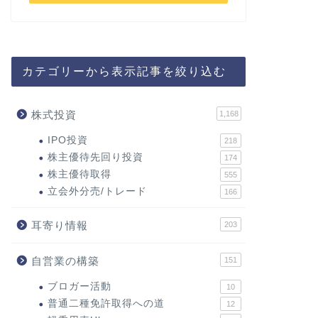
カテゴリーから表示記事を絞り込む
株式投資
1,168
IPO投資
218
株主優待先回り投資
174
株主優待取得
555
立会外分売/トレード
166
耳寄り情報
203
自営業の構築
151
ブロガー活動
10
普通二種免許取得への道
12