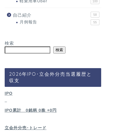
軽乗用車Uber
100
自己紹介
58
月例報告
55
検索
検索
2026年IPO･立会外分売当選履歴と
収支
IPO
–
IPO累計 0銘柄 0
株 +0円
立会外分売･トレード