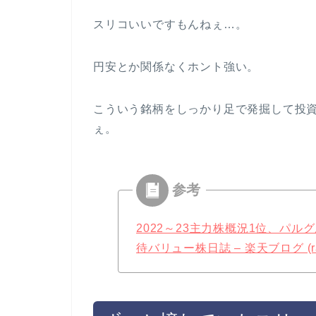
スリコいいですもんねぇ…。
円安とか関係なくホント強い。
こういう銘柄をしっかり足で発掘して投
ぇ。
2022～23主力株概況1位、パル
待バリュー株日誌 – 楽天ブログ (raku