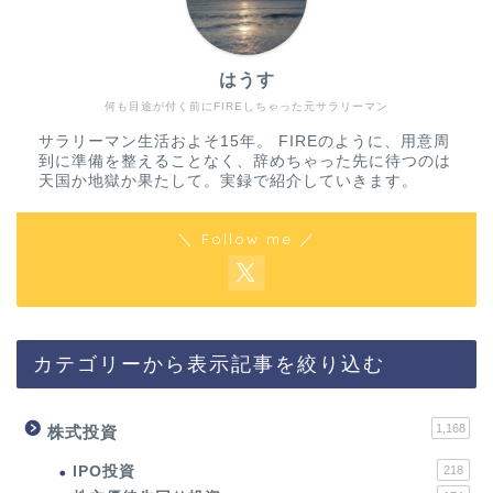
はうす
何も目途が付く前にFIREしちゃった元サラリーマン
サラリーマン生活およそ15年。 FIREのように、用意周
到に準備を整えることなく、辞めちゃった先に待つのは
天国か地獄か果たして。実録で紹介していきます。
＼ Follow me ／
カテゴリーから表示記事を絞り込む
1,168
株式投資
IPO投資
218