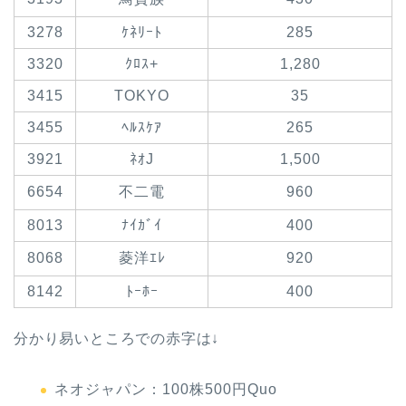
3278
ｹﾈﾘｰﾄ
285
3320
ｸﾛｽ+
1,280
3415
TOKYO
35
3455
ﾍﾙｽｹｱ
265
3921
ﾈｵJ
1,500
6654
不二電
960
8013
ﾅｲｶﾞｲ
400
8068
菱洋ｴﾚ
920
8142
ﾄｰﾎｰ
400
分かり易いところでの赤字は↓
ネオジャパン：100株500円Quo