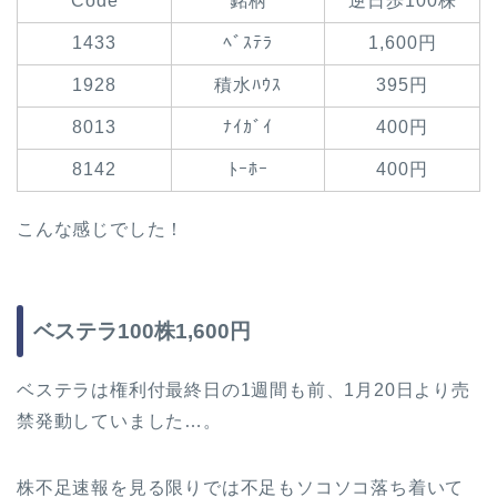
Code
銘柄
逆日歩100株
1433
ﾍﾞｽﾃﾗ
1,600円
1928
積水ﾊｳｽ
395円
8013
ﾅｲｶﾞｲ
400円
8142
ﾄｰﾎｰ
400円
こんな感じでした！
ベステラ100株1,600円
ベステラは権利付最終日の1週間も前、1月20日より売
禁発動していました…。
株不足速報を見る限りでは不足もソコソコ落ち着いて