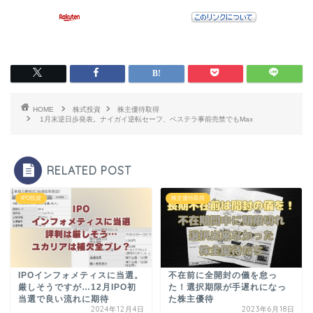
HOME
株式投資
株主優待取得
1月末逆日歩発表。ナイガイ逆転セーフ、ベステラ事前売禁でもMax
RELATED POST
IPO投資
株主優待取得
IPOインフォメティスに当選。
不在前に全開封の儀を怠っ
厳しそうですが…12月IPO初
た！選択期限が手遅れになっ
当選で良い流れに期待
た株主優待
2024年12月4日
2023年6月18日