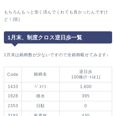
もちろんもっと安く済んでくれても良かったんですけ
ど！(笑)
1月末、制度クロス逆日歩一覧
1月末は銘柄数が少ないですので全銘柄載せてみます↓
逆日歩
銘柄名
Code
100株(ﾘｰﾄは1)
1433
ﾍﾞｽﾃﾗ
1,600
1928
積水
395
2353
日駐
0
3193
鳥貴族
430