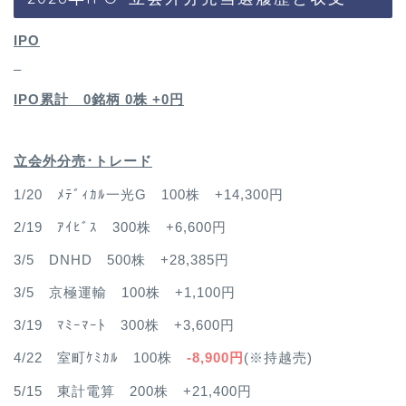
IPO
–
IPO累計 0銘柄 0
株 +0円
立会外分売･トレード
1/20 ﾒﾃﾞｨｶﾙ一光G 100株 +14,300円
2/19 ｱｲﾋﾞｽ 300株 +6,600円
3/5 DNHD 500株 +28,385円
3/5 京極運輸 100株 +1,100円
3/19 ﾏﾐｰﾏｰﾄ 300株 +3,600円
4/22 室町ｹﾐｶﾙ 100株
-8,900円
(※持越売)
5/15 東計電算 200株 +21,400円