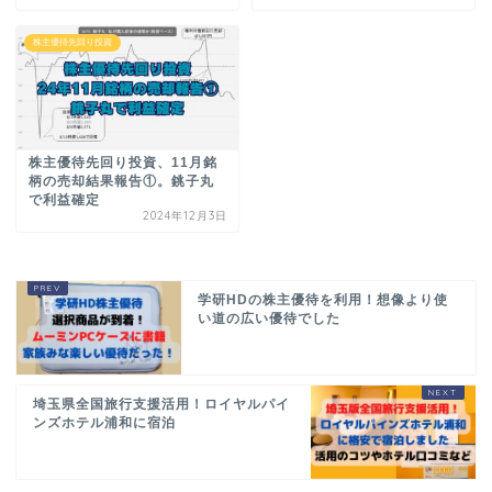
株主優待先回り投資
株主優待先回り投資、11月銘
柄の売却結果報告①。銚子丸
で利益確定
2024年12月3日
学研HDの株主優待を利用！想像より使
い道の広い優待でした
埼玉県全国旅行支援活用！ロイヤルパイ
ンズホテル浦和に宿泊