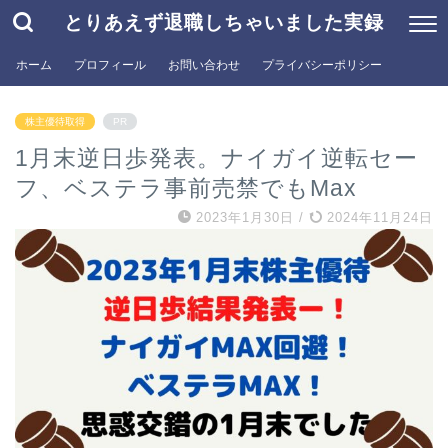
とりあえず退職しちゃいました実録
ホーム
プロフィール
お問い合わせ
プライバシーポリシー
株主優待取得
PR
1月末逆日歩発表。ナイガイ逆転セー
フ、ベステラ事前売禁でもMax
2023年1月30日
/
2024年11月24日