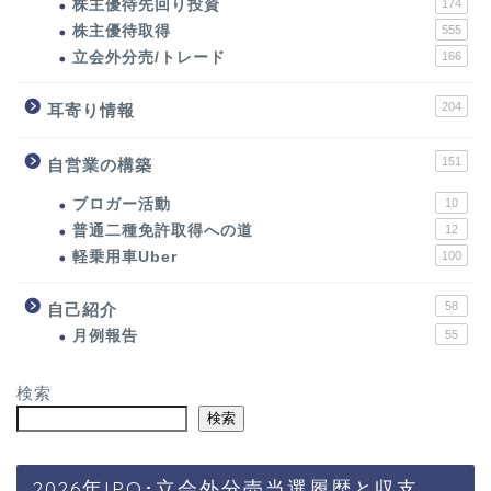
株主優待先回り投資
174
株主優待取得
555
立会外分売/トレード
166
204
耳寄り情報
151
自営業の構築
ブロガー活動
10
普通二種免許取得への道
12
軽乗用車Uber
100
58
自己紹介
月例報告
55
検索
検索
2026年IPO･立会外分売当選履歴と収支