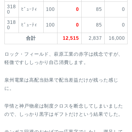
318
ﾋﾞｭｰﾃｨ
100
0
85
0
0
318
ﾋﾞｭｰﾃｨ
100
0
85
0
0
合計
12,515
2,837
16,000
ロック・フィールド、萩原工業の赤字は残念ですが、
軽微ですししっかり自己消費します。
泉州電業は高配当効果で配当差益だけが残った感じ
に。
学情と神戸物産は制度クロスを断念してしまいました
ので、しっかり黒字はギフトだけという結果でした。
テンポス回避のおかげで一応黒字でしたし、満足して