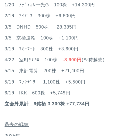
1/20 ﾒﾃﾞｨｶﾙ一光G 100株 +14,300円
2/19 ｱｲﾋﾞｽ 300株 +6,600円
3/5 DNHD 500株 +28,385円
3/5 京極運輸 100株 +1,100円
3/19 ﾏﾐｰﾏｰﾄ 300株 +3,600円
4/22 室町ｹﾐｶﾙ 100株
-8,900円
(※持越売)
5/15 東計電算 200株 +21,400円
5/19 ﾌｧﾝﾃﾞﾘｰ 1,100株 +5,500円
6/19 IKK 600株 +5,749円
立会外累計 9銘柄 3,300株 +77,734円
過去の戦績
2025年