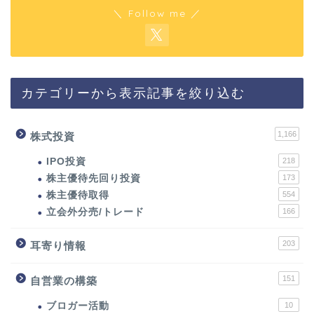
＼ Follow me ／
カテゴリーから表示記事を絞り込む
1,166
株式投資
IPO投資
218
株主優待先回り投資
173
株主優待取得
554
立会外分売/トレード
166
203
耳寄り情報
151
自営業の構築
ブロガー活動
10