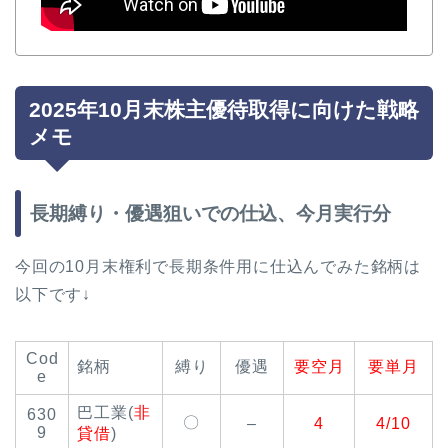
2025年10月末株主優待取得に向けた戦略
メモ
長期縛り・優遇狙いでの仕込、今月実行分
今回の10月末権利で長期条件用に仕込んでみた銘柄は
以下です↓
Cod
銘柄
縛り
優遇
要空月
要単月
e
巴工業(
非
630
〇
–
4
4/10
9
貸借
)