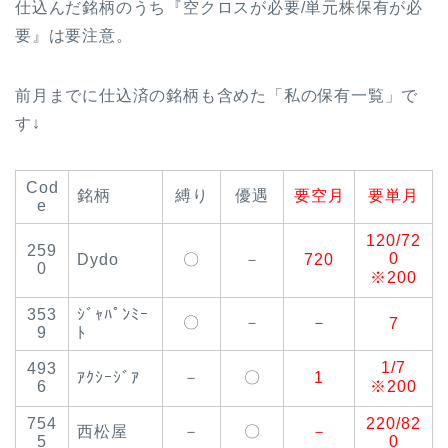
仕込んだ銘柄のうち『空クロスが必要/単元株保有が必
要』は要注意。
前月までに仕込済の銘柄も含めた「私の保有一覧」で
す↓
Cod
銘柄
縛り
優遇
要空月
要単月
e
120/72
259
0
Dydo
〇
－
720
0
※200
353
ｼﾞｬﾊﾟﾝﾐｰ
〇
－
－
7
9
ﾄ
1/7
493
ｱｸｼｰｼﾞｱ
－
〇
1
6
※200
754
220/82
西松屋
－
〇
－
5
0