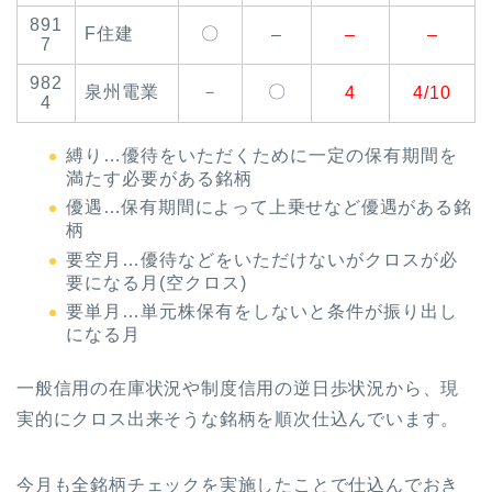
891
F住建
〇
–
–
–
7
982
泉州電業
－
〇
4
4/10
4
縛り…優待をいただくために一定の保有期間を
満たす必要がある銘柄
優遇…保有期間によって上乗せなど優遇がある銘
柄
要空月…優待などをいただけないがクロスが必
要になる月(空クロス)
要単月…単元株保有をしないと条件が振り出し
になる月
一般信用の在庫状況や制度信用の逆日歩状況から、現
実的にクロス出来そうな銘柄を順次仕込んでいます。
今月も全銘柄チェックを実施したことで仕込んでおき