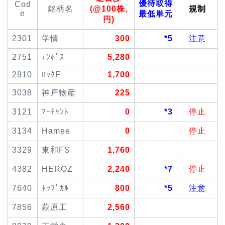
優待取得
Cod
銘柄名
(@100株,
規制
e
最低単元
円)
2301
学情
300
*5
注意
2751
ﾃﾝﾎﾟｽ
5,280
2910
ﾛｯｸF
1,700
3038
神戸物産
225
3121
ﾏｰﾁｬﾝﾄ
0
*3
停止
3134
Hamee
0
停止
3329
東和FS
1,760
4382
HEROZ
2,240
*7
停止
7640
ﾄｯﾌﾟｶﾙ
800
*5
注意
7856
萩原工
2,560