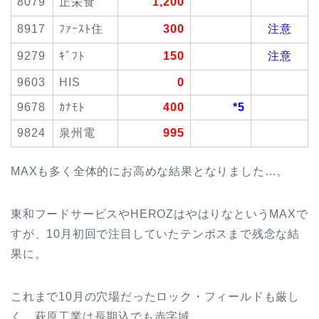
8079
正栄食
1,200
8917
ﾌｧｰｽﾄ住
300
注意
9279
ｷﾞﾌﾄ
150
注意
9603
HIS
0
9678
ｶﾅﾓﾄ
400
*5
9824
泉州電
995
MAXも多く全体的にお高めな結果となりました…。
東和フードサービスやHEROZはやはりなというMAXで
すが、10月初回で注目していたテンポスまで残念な結
果に。
これまで10月の穴場だったロック・フィールドも厳し
く、萩原工業は長期込でも赤字域。