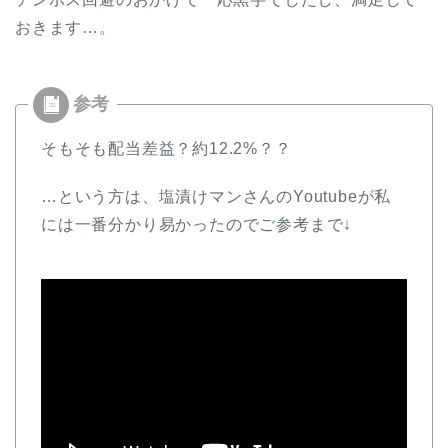
おきます…。
そもそも配当差益？約12.2%？？
…という方は、塩漬けマンさんのYoutubeが私
には一番分かり易かったのでご参考まで↓