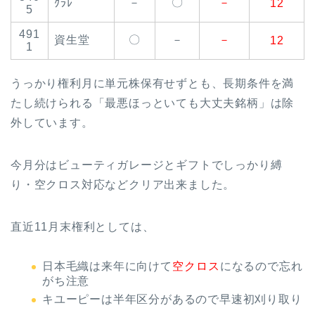
－
〇
－
ｸﾗﾚ
12
5
491
資生堂
〇
－
－
12
1
うっかり権利月に単元株保有せずとも、長期条件を満
たし続けられる「最悪ほっといても大丈夫銘柄」は除
外しています。
今月分はビューティガレージとギフトでしっかり縛
り・空クロス対応などクリア出来ました。
直近11月末権利としては、
日本毛織は来年に向けて
空クロス
になるので忘れ
がち注意
キユーピーは半年区分があるので早速初刈り取り