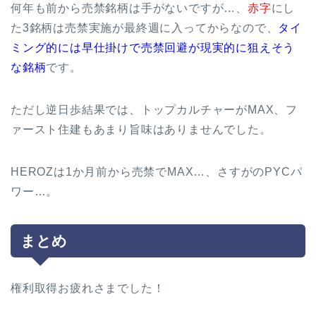
何年も前から売禁銘柄は手がないですが…、
赤字
にし
た3銘柄は売禁実施が最終週に入ってからなので、
タイ
ミング的には早仕掛けで売禁回避が現実的に狙えそう
な銘柄
です。
ただし逆日歩結果では、トップカルチャーがMAX、フ
ァースト住建もあまり旨味はありませんでした。
HEROZは1か月前から売禁でMAX…、さすがのPYCパ
ワー…。
まとめ
権利取得お疲れさまでした！