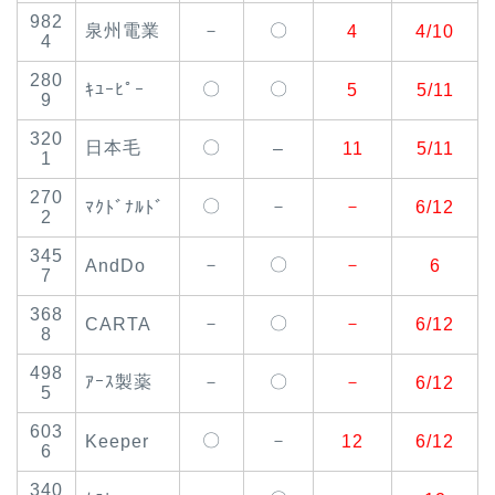
982
泉州電業
－
〇
4
4/10
4
280
〇
〇
ｷﾕｰﾋﾟｰ
5
5/11
9
320
日本毛
〇
–
11
5/11
1
270
〇
－
－
ﾏｸﾄﾞﾅﾙﾄﾞ
6/12
2
345
－
〇
－
AndDo
6
7
368
－
〇
－
CARTA
6/12
8
498
ｱｰｽ製薬
－
〇
－
6/12
5
603
〇
－
Keeper
12
6/12
6
340