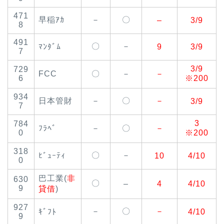
471
早稲ｱｶ
－
〇
–
3/9
8
491
〇
－
ﾏﾝﾀﾞﾑ
9
3/9
7
3/9
729
FCC
〇
－
－
6
※200
934
日本管財
－
〇
－
3/9
7
3
784
ﾌﾗﾍﾞ
－
〇
－
0
※200
318
〇
－
ﾋﾞｭｰﾃｨ
10
4/10
0
巴工業(
非
630
〇
–
4
4/10
9
貸借
)
927
－
〇
－
ｷﾞﾌﾄ
4/10
9