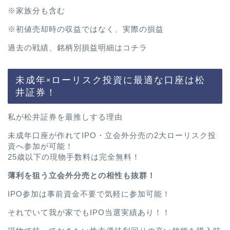
※家族分も含む
※初値売却時の収益ではなく、実際の損益
過去の戦績、銘柄別損益明細は
コチラ
未成年×ローリスク投資に最適な口座は松
井証券！
私が松井証券を最推しする理由
未成年口座が作れてIPO・立会外分売の2大ローリスク投
資へ参加が可能！
25歳以下の現物手数料は完全無料！
薄利を狙う立会外分売との相性も抜群！
IPO参加は事前資金不要で気軽に参加可能！
それでいて我が家でもIPO当選実績あり！！