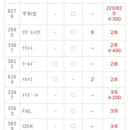
220/82
827
0
平和堂
－
〇
－
6
※300
268
－
〇
ｱﾀﾞｽﾄﾘｱ
8
2/8
5
2/8
338
ｸﾘﾚｽ
－
〇
－
7
※400
361
〇
〇
－
ﾜｰﾙﾄﾞ
2/8
2
626
〇
－
ﾏﾙﾏｴ
2
2/8
4
3/9
339
ﾄﾘﾄﾞｰﾙ
－
〇
－
7
※200
356
－
〇
F&L
–
3/9
3
383
－
〇
ODK
–
3/9
9