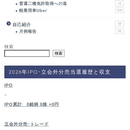
普通二種免許取得への道
12
軽乗用車Uber
100
58
自己紹介
月例報告
55
検索
検索
2026年IPO･立会外分売当選履歴と収支
IPO
–
IPO累計 0銘柄 0
株 +0円
立会外分売･トレード