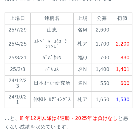
上場日
銘柄名
上場
公募
初値
25/7/29
山忠
名M
2,600
–
ｴﾚﾍﾞｰﾀｰｺﾐｭﾆｹｰ
札ア
25/4/25
1,700
2,200
ｼｮﾝｽﾞ
25/3/21
ﾊﾟﾊﾟﾈｯﾂ
福Q
700
830
25/2/3
ﾊﾞﾙｺｽ
名N
1,400
1,401
24/12/2
日本ｵｰｴｰ研究所
名N
550
600
3
24/10/2
伸和ﾎｰﾙﾃﾞｨﾝｸﾞｽ
札ア
1,650
1,530
1
…と、
昨年12月以降は4連勝・2025年は負けなし
と悪
くない成績を収めています。