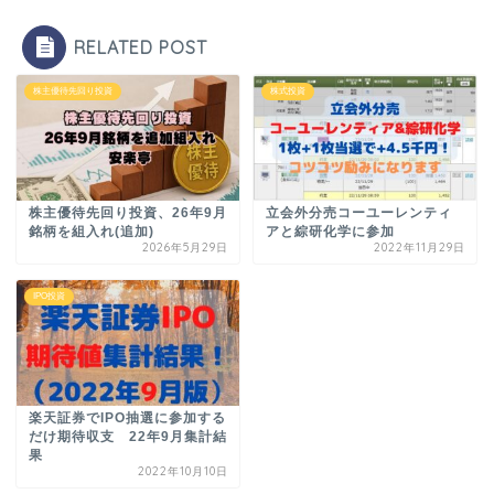
RELATED POST
株主優待先回り投資
株式投資
株主優待先回り投資、26年9月
立会外分売コーユーレンティ
銘柄を組入れ(追加)
アと綜研化学に参加
2026年5月29日
2022年11月29日
IPO投資
楽天証券でIPO抽選に参加する
だけ期待収支 22年9月集計結
果
2022年10月10日