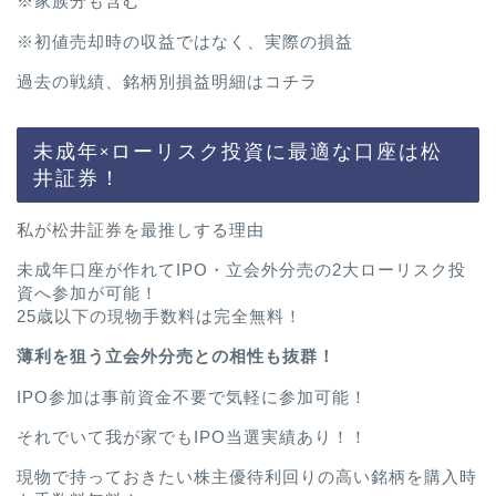
※家族分も含む
※初値売却時の収益ではなく、実際の損益
過去の戦績、銘柄別損益明細は
コチラ
未成年×ローリスク投資に最適な口座は松
井証券！
私が松井証券を最推しする理由
未成年口座が作れてIPO・立会外分売の2大ローリスク投
資へ参加が可能！
25歳以下の現物手数料は完全無料！
薄利を狙う立会外分売との相性も抜群！
IPO参加は事前資金不要で気軽に参加可能！
それでいて我が家でもIPO当選実績あり！！
現物で持っておきたい株主優待利回りの高い銘柄を購入時