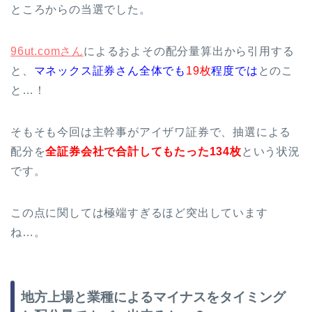
ところからの当選でした。
96ut.comさん
によるおよその配分量算出から引用する
と、
マネックス証券さん全体でも
19枚
程度では
とのこ
と…！
そもそも今回は主幹事がアイザワ証券で、抽選による
配分を
全証券会社で合計してもたった134枚
という状況
です。
この点に関しては極端すぎるほど突出しています
ね…。
地方上場と業種によるマイナスをタイミング