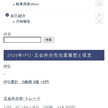
軽乗用車Uber
100
58
自己紹介
月例報告
55
検索
検索
2026年IPO･立会外分売当選履歴と収支
IPO
–
IPO累計 0銘柄 0
株 +0円
立会外分売･トレード
1/20 ﾒﾃﾞｨｶﾙ一光G 100株 +14,300円