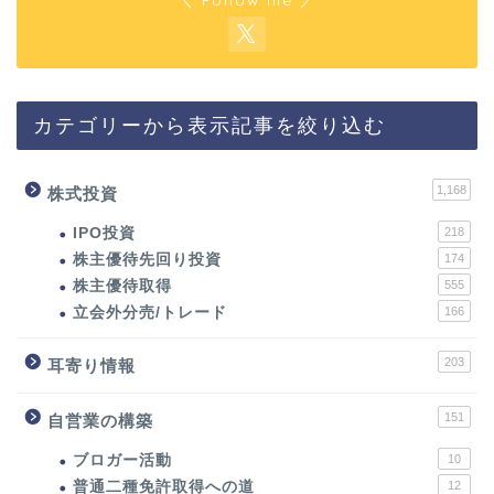
カテゴリーから表示記事を絞り込む
1,168
株式投資
IPO投資
218
株主優待先回り投資
174
株主優待取得
555
立会外分売/トレード
166
203
耳寄り情報
151
自営業の構築
ブロガー活動
10
普通二種免許取得への道
12