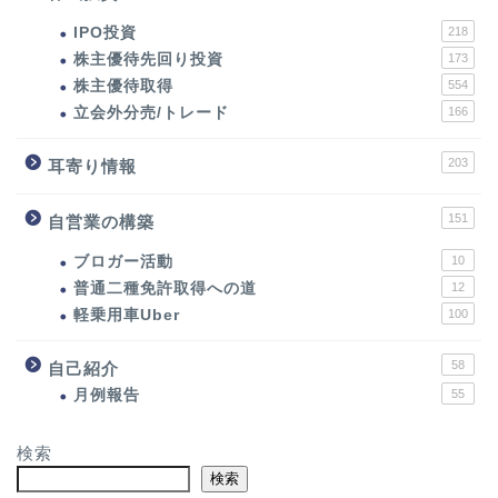
IPO投資
218
株主優待先回り投資
173
株主優待取得
554
立会外分売/トレード
166
203
耳寄り情報
151
自営業の構築
ブロガー活動
10
普通二種免許取得への道
12
軽乗用車Uber
100
58
自己紹介
月例報告
55
検索
検索