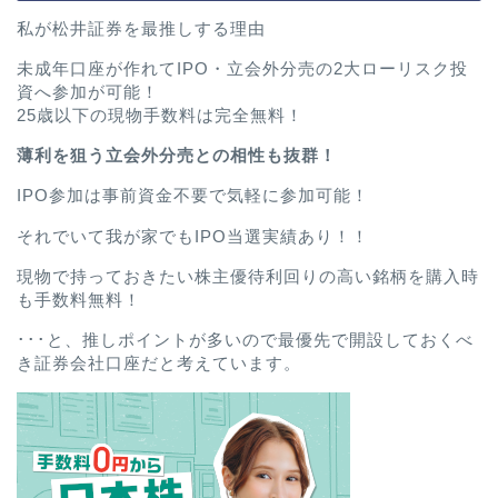
私が松井証券を最推しする理由
未成年口座が作れてIPO・立会外分売の2大ローリスク投
資へ参加が可能！
25歳以下の現物手数料は完全無料！
薄利を狙う立会外分売との相性も抜群！
IPO参加は事前資金不要で気軽に参加可能！
それでいて我が家でもIPO当選実績あり！！
現物で持っておきたい株主優待利回りの高い銘柄を購入時
も手数料無料！
･･･と、推しポイントが多いので最優先で開設しておくべ
き証券会社口座だと考えています。
ホーム
プロフィール