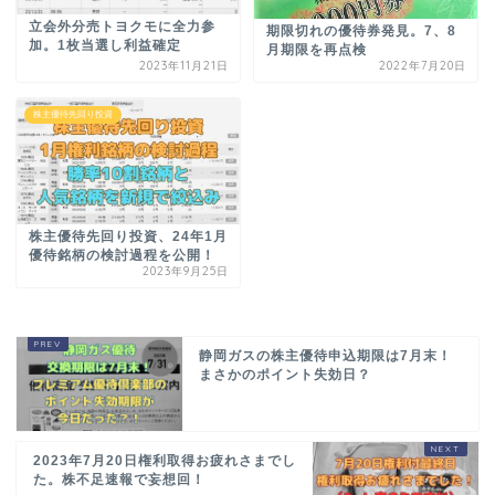
立会外分売トヨクモに全力参
期限切れの優待券発見。7、8
加。1枚当選し利益確定
月期限を再点検
2023年11月21日
2022年7月20日
株主優待先回り投資
株主優待先回り投資、24年1月
優待銘柄の検討過程を公開！
2023年9月25日
静岡ガスの株主優待申込期限は7月末！
まさかのポイント失効日？
2023年7月20日権利取得お疲れさまでし
た。株不足速報で妄想回！