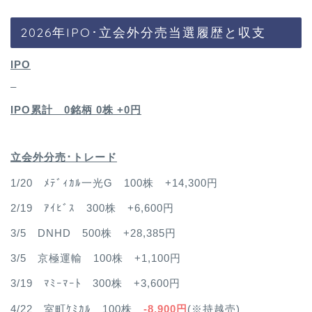
2026年IPO･立会外分売当選履歴と収支
IPO
–
IPO累計 0銘柄 0
株 +0円
立会外分売･トレード
1/20 ﾒﾃﾞｨｶﾙ一光G 100株 +14,300円
2/19 ｱｲﾋﾞｽ 300株 +6,600円
3/5 DNHD 500株 +28,385円
3/5 京極運輸 100株 +1,100円
3/19 ﾏﾐｰﾏｰﾄ 300株 +3,600円
4/22 室町ｹﾐｶﾙ 100株
-8,900円
(※持越売)