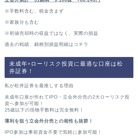
※手数料含む、税金含まず
※家族分も含む
※初値売却時の収益ではなく、実際の損益
過去の戦績、銘柄別損益明細は
コチラ
未成年×ローリスク投資に最適な口座は松
井証券！
私が松井証券を最推しする理由
未成年口座が作れてIPO・立会外分売の2大ローリスク投
資へ参加が可能！
25歳以下の現物手数料は完全無料！
薄利を狙う立会外分売との相性も抜群！
IPO参加は事前資金不要で気軽に参加可能！