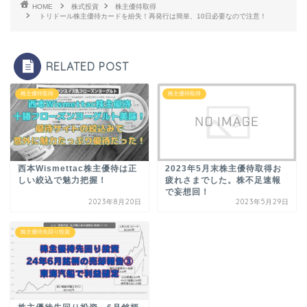
HOME
株式投資
株主優待取得
トリドール株主優待カードを紛失！再発行は簡単、10日必要なので注意！
RELATED POST
株主優待取得
株主優待取得
西本Wismettac株主優待は正
2023年5月末株主優待取得お
しい絞込で魅力把握！
疲れさまでした。株不足速報
で妄想回！
2023年8月20日
2023年5月29日
株主優待先回り投資