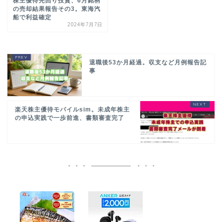
株主優待先回り投資、6月銘柄
の売却結果報告その3。東海汽
船で利益確定
2024年7月7日
退職後53か月経過。収支など月例報告記
事
楽天株主優待モバイルsim。未成年株主
の申込実践で一歩前進、書類審査完了