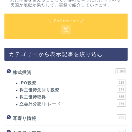
天国か地獄か果たして。実録で紹介していきます。
＼ Follow me ／
カテゴリーから表示記事を絞り込む
1,168
株式投資
IPO投資
218
株主優待先回り投資
174
株主優待取得
555
立会外分売/トレード
166
205
耳寄り情報