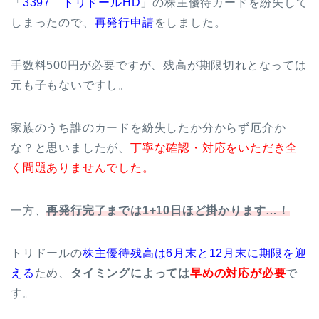
「
3397 トリドールHD
」の株主優待カードを紛失して
しまったので、
再発行申請
をしました。
手数料500円が必要ですが、残高が期限切れとなっては
元も子もないですし。
家族のうち誰のカードを紛失したか分からず厄介か
な？と思いましたが、
丁寧な確認・対応をいただき全
く問題ありませんでした。
一方、
再発行完了までは1+10日ほど掛かります…！
トリドールの
株主優待残高は6月末と12月末に期限を迎
える
ため、
タイミングによっては
早めの対応が必要
で
す。