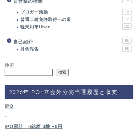
152
自営業の構築
ブロガー活動
10
普通二種免許取得への道
12
軽乗用車Uber
101
58
自己紹介
月例報告
55
検索
検索
2026年IPO･立会外分売当選履歴と収支
IPO
–
IPO累計 0銘柄 0
株 +0円