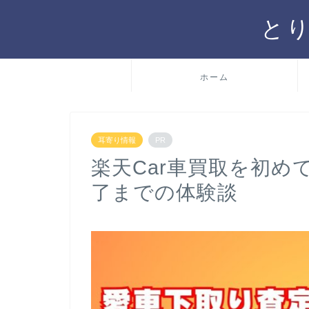
と
ホーム
耳寄り情報
PR
楽天Car車買取を初め
了までの体験談