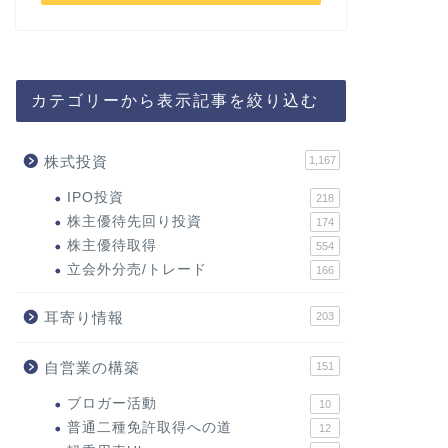
カテゴリーから表示記事を絞り込む
株式投資
1,167
IPO投資
218
株主優待先回り投資
174
株主優待取得
554
立会外分売/トレード
166
耳寄り情報
203
自営業の構築
151
ブロガー活動
10
普通二種免許取得への道
12