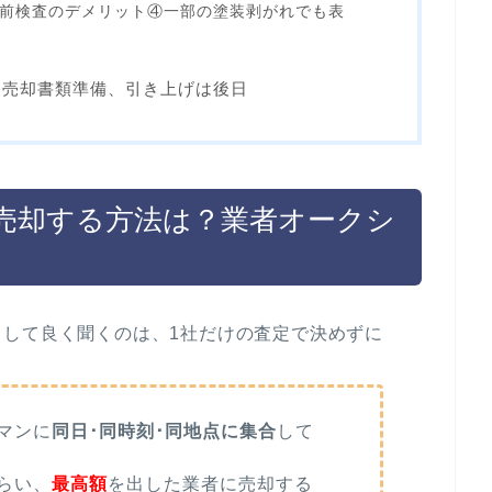
品前検査のデメリット④一部の塗装剥がれでも表
、売却書類準備、引き上げは後日
売却する方法は？業者オークシ
して良く聞くのは、1社だけの査定で決めずに
マンに
同日･同時刻･同地点に集合
して
らい、
最高額
を出した業者に売却する