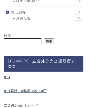
軽乗用車Uber
100
自己紹介
58
月例報告
55
検索
検索
2026年IPO･立会外分売当選履歴と
収支
IPO
–
IPO累計 0銘柄 0
株 +0円
立会外分売･トレード