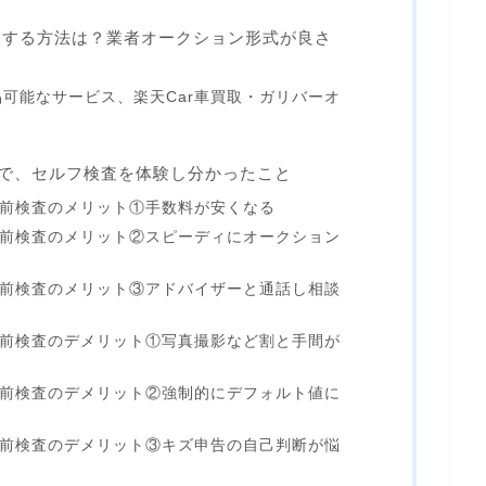
却する方法は？業者オークション形式が良さ
可能なサービス、楽天Car車買取・ガリバーオ
査で、セルフ検査を体験し分かったこと
品前検査のメリット①手数料が安くなる
品前検査のメリット②スピーディにオークション
品前検査のメリット③アドバイザーと通話し相談
品前検査のデメリット①写真撮影など割と手間が
品前検査のデメリット②強制的にデフォルト値に
品前検査のデメリット③キズ申告の自己判断が悩