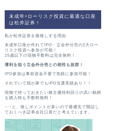
未成年×ローリスク投資に最適な口座
は松井証券！
私が松井証券を最推しする理由
未成年口座が作れてIPO・立会外分売の2大ロー
リスク投資へ参加が可能！
25歳以下の現物手数料は完全無料！
薄利を狙う立会外分売との相性も抜群！
IPO参加は事前資金不要で気軽に参加可能！
それでいて我が家でもIPO当選実績あり！！
現物で持っておきたい株主優待利回りの高い銘柄
を購入時も手数料無料！
･･･と、推しポイントが多いので最優先で開設し
ておくべき証券会社口座だと考えています。