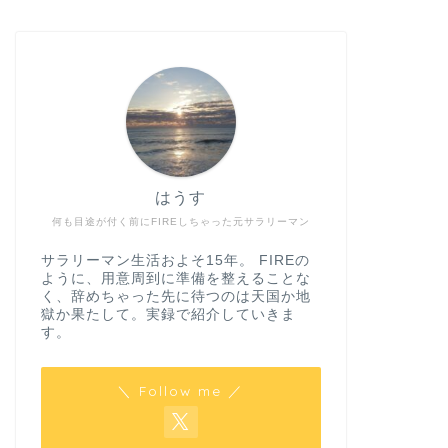
はうす
何も目途が付く前にFIREしちゃった元サラリーマン
サラリーマン生活およそ15年。 FIREの
ように、用意周到に準備を整えることな
く、辞めちゃった先に待つのは天国か地
獄か果たして。実録で紹介していきま
す。
＼ Follow me ／