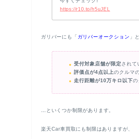
今すぐチェック!
https://r10.to/h5uJEL
ガリバーにも「
ガリバーオークション
」
受付対象店舗が限定
されて
評価点が4点以上
のクルマ
走行距離が10万キロ以下
の
…といくつか制限があります。
楽天Car車買取にも制限はありますが、