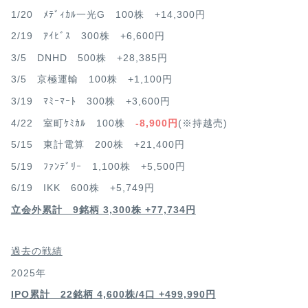
1/20 ﾒﾃﾞｨｶﾙ一光G 100株 +14,300円
2/19 ｱｲﾋﾞｽ 300株 +6,600円
3/5 DNHD 500株 +28,385円
3/5 京極運輸 100株 +1,100円
3/19 ﾏﾐｰﾏｰﾄ 300株 +3,600円
4/22 室町ｹﾐｶﾙ 100株
-8,900円
(※持越売)
5/15 東計電算 200株 +21,400円
5/19 ﾌｧﾝﾃﾞﾘｰ 1,100株 +5,500円
6/19 IKK 600株 +5,749円
立会外累計 9銘柄 3,300株 +77,734円
過去の戦績
2025年
IPO累計 22銘柄 4,600
株/4口 +499,990円