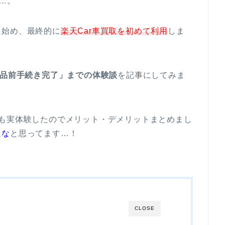
…。
し始め、最終的に
楽天Car車買取を初めて利用
しま
出品前手続き完了」までの体験談
を記事にしてみま
も実体験したのでメリット・デメリットまとめまし
たな
と思ってます…！
CLOSE