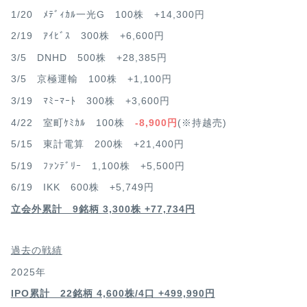
1/20 ﾒﾃﾞｨｶﾙ一光G 100株 +14,300円
2/19 ｱｲﾋﾞｽ 300株 +6,600円
3/5 DNHD 500株 +28,385円
3/5 京極運輸 100株 +1,100円
3/19 ﾏﾐｰﾏｰﾄ 300株 +3,600円
4/22 室町ｹﾐｶﾙ 100株
-8,900円
(※持越売)
5/15 東計電算 200株 +21,400円
5/19 ﾌｧﾝﾃﾞﾘｰ 1,100株 +5,500円
6/19 IKK 600株 +5,749円
立会外累計 9銘柄 3,300株 +77,734円
過去の戦績
2025年
IPO累計 22銘柄 4,600
株/4口 +499,990円