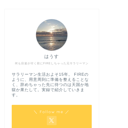
はうす
何も目途が付く前にFIREしちゃった元サラリーマン
サラリーマン生活およそ15年。 FIREの
ように、用意周到に準備を整えることな
く、辞めちゃった先に待つのは天国か地
獄か果たして。実録で紹介していきま
す。
＼ Follow me ／