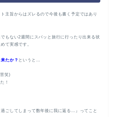
イト主旨からはズレるので今後も書く予定ではあり
んでもない2週間にスパッと旅行に行ったり出来る状
改めて実感です。
出来たか？
というと…
苦笑)
った！
と過ごしてしまって数年後に我に返る…』ってこと