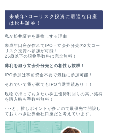
未成年×ローリスク投資に最適な口座
は松井証券！
私が松井証券を最推しする理由
未成年口座が作れてIPO・立会外分売の2大ロー
リスク投資へ参加が可能！
25歳以下の現物手数料は完全無料！
薄利を狙う立会外分売との相性も抜群！
IPO参加は事前資金不要で気軽に参加可能！
それでいて我が家でもIPO当選実績あり！！
現物で持っておきたい株主優待利回りの高い銘柄
を購入時も手数料無料！
･･･と、推しポイントが多いので最優先で開設し
ておくべき証券会社口座だと考えています。