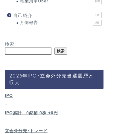
軽乗用車Uber
100
自己紹介
58
月例報告
55
検索
検索
2026年IPO･立会外分売当選履歴と
収支
IPO
–
IPO累計 0銘柄 0
株 +0円
立会外分売･トレード