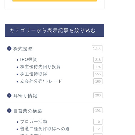
カテゴリーから表示記事を絞り込む
株式投資
1,168
IPO投資
218
株主優待先回り投資
174
株主優待取得
555
立会外分売/トレード
166
耳寄り情報
203
自営業の構築
151
ブロガー活動
10
普通二種免許取得への道
12