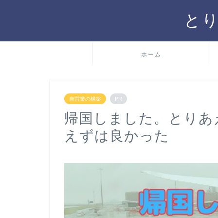
と
ホーム
自営業の構築
PR
帰国しました。とりあ
えずは良かった