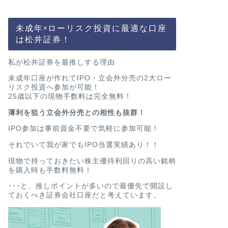
未成年×ローリスク投資に最適な口座
は松井証券！
私が松井証券を最推しする理由
未成年口座が作れてIPO・立会外分売の2大ロー
リスク投資へ参加が可能！
25歳以下の現物手数料は完全無料！
薄利を狙う立会外分売との相性も抜群！
IPO参加は事前資金不要で気軽に参加可能！
それでいて我が家でもIPO当選実績あり！！
現物で持っておきたい株主優待利回りの高い銘柄
を購入時も手数料無料！
･･･と、推しポイントが多いので最優先で開設し
ておくべき証券会社口座だと考えています。