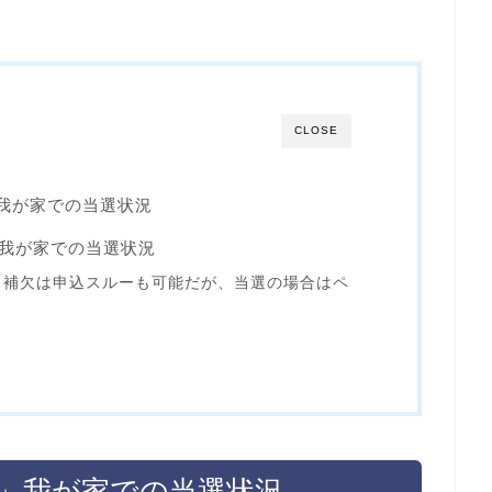
CLOSE
プ」我が家での当選状況
行」我が家での当選状況
？補欠は申込スルーも可能だが、当選の場合はペ
ープ」我が家での当選状況