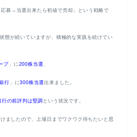
ら応募→当選出来たら初値で売却」という戦略で
い状態が続いていますが、積極的な実践を続けてい
ループ
」に
200株当選
、
生銀行
」に
300株当選
出来ました。
銀行の前評判は堅調
という状況です。
ただけましたので、上場日までワクワク待ちたいと思