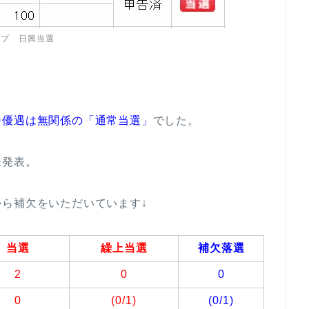
ープ 日興当選
ジ優遇は無関係の「通常当選」
でした。
未発表。
ら補欠をいただいています↓
当選
繰上当選
補欠落選
2
0
0
0
(0/1)
(0/1)