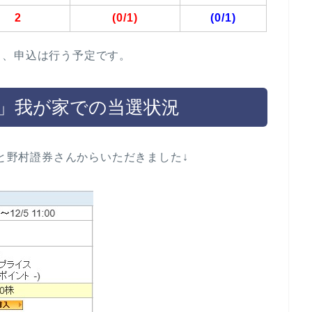
2
(0/1)
(0/1)
…、申込は行う予定です。
銀行」我が家での当選状況
んと野村證券さんからいただきました↓