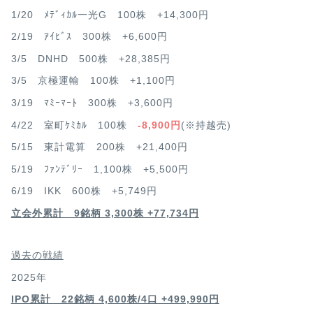
1/20 ﾒﾃﾞｨｶﾙ一光G 100株 +14,300円
2/19 ｱｲﾋﾞｽ 300株 +6,600円
3/5 DNHD 500株 +28,385円
3/5 京極運輸 100株 +1,100円
3/19 ﾏﾐｰﾏｰﾄ 300株 +3,600円
4/22 室町ｹﾐｶﾙ 100株
-8,900円
(※持越売)
5/15 東計電算 200株 +21,400円
5/19 ﾌｧﾝﾃﾞﾘｰ 1,100株 +5,500円
6/19 IKK 600株 +5,749円
立会外累計 9銘柄 3,300株 +77,734円
過去の戦績
2025年
IPO累計 22銘柄 4,600
株/4口 +499,990円