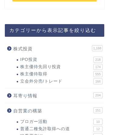
カテゴリーから表示記事を絞り込む
株式投資
1,168
IPO投資
218
株主優待先回り投資
174
株主優待取得
555
立会外分売/トレード
166
耳寄り情報
204
自営業の構築
151
ブロガー活動
10
普通二種免許取得への道
12