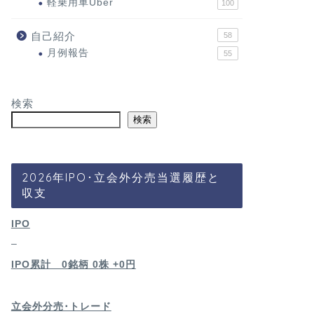
軽乗用車Uber
100
自己紹介
58
月例報告
55
検索
検索
2026年IPO･立会外分売当選履歴と
収支
IPO
–
IPO累計 0銘柄 0
株 +0円
立会外分売･トレード