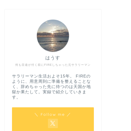
はうす
何も目途が付く前にFIREしちゃった元サラリーマン
サラリーマン生活およそ15年。 FIREの
ように、用意周到に準備を整えることな
く、辞めちゃった先に待つのは天国か地
獄か果たして。実録で紹介していきま
す。
＼ Follow me ／