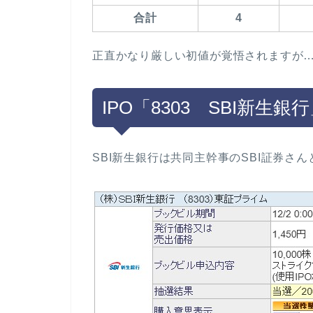
合計
4
正直かなり厳しい初値が覚悟されますが
IPO「8303 SBI新生
SBI新生銀行は共同主幹事のSBI証券さ