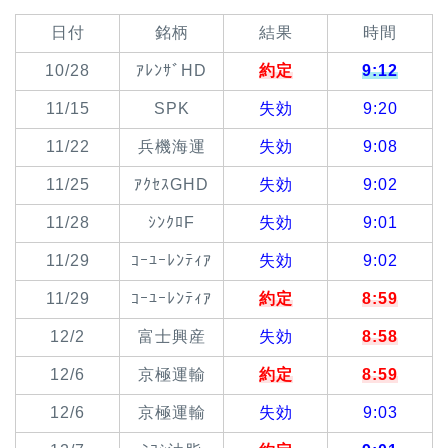
日付
銘柄
結果
時間
10/28
ｱﾚﾝｻﾞHD
約定
9:12
11/15
SPK
失効
9:20
11/22
兵機海運
失効
9:08
11/25
ｱｸｾｽGHD
失効
9:02
11/28
ｼﾝｸﾛF
失効
9:01
11/29
ｺｰﾕｰﾚﾝﾃｨｱ
失効
9:02
11/29
ｺｰﾕｰﾚﾝﾃｨｱ
約定
8:59
12/2
富士興産
失効
8:58
12/6
京極運輸
約定
8:59
12/6
京極運輸
失効
9:03