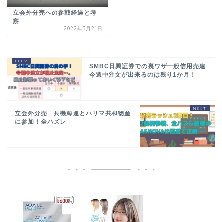
立会外分売への参戦経過と考
察
2022年3月21日
SMBC日興証券での裏ワザ一般信用売建
今週中注文が出来るのは残り1か月！
立会外分売 兵機海運とハリマ共和物産
に参加！全ハズレ