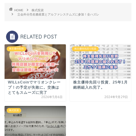
HOME
株式投資
立会外分売名糖産業とアルファシステムズに参加！全ハズレ
RELATED POST
株主優待取得
株主優待先回り投資
WILLsCoinでマリオンクレー
株主優待先回り投資、25年1月
プ！の予定が失敗に。交換は
銘柄組入れ完了。
とてもスムーズに完了
2026年5月6日
2024年9月29日
株式投資