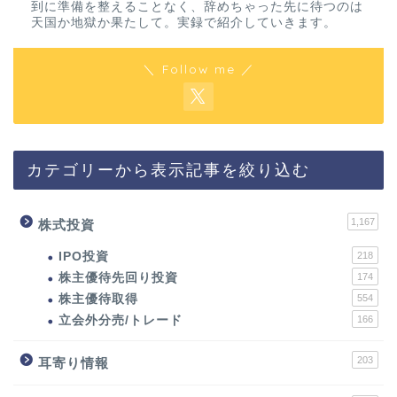
到に準備を整えることなく、辞めちゃった先に待つのは
天国か地獄か果たして。実録で紹介していきます。
＼ Follow me ／
カテゴリーから表示記事を絞り込む
1,167
株式投資
IPO投資
218
株主優待先回り投資
174
株主優待取得
554
立会外分売/トレード
166
203
耳寄り情報