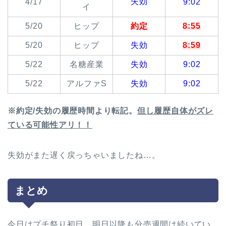
失効
4/17
9:02
イ
5/20
ヒップ
約定
8:55
5/20
ヒップ
失効
8:59
5/22
名糖産業
失効
9:02
5/22
アルファS
失効
9:02
※約定/失効の履歴時間より転記。
但し履歴自体がズレ
ている可能性アリ！！
失効がまた遅く戻っちゃいましたね…。
まとめ
今日はプチ祭り初日、明日以降も分売週間は続いてい