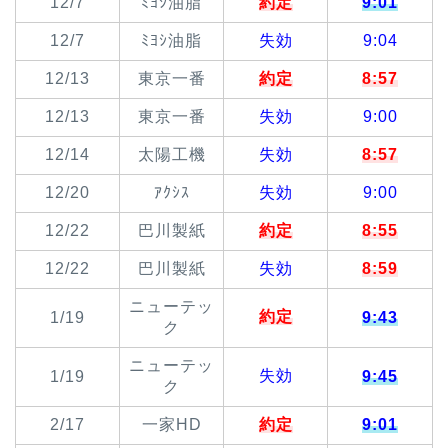
12/7
ﾐﾖｼ油脂
約定
9:01
12/7
ﾐﾖｼ油脂
失効
9:04
12/13
東京一番
約定
8:57
12/13
東京一番
失効
9:00
12/14
太陽工機
失効
8:57
12/20
ｱｸｼｽ
失効
9:00
12/22
巴川製紙
約定
8:55
12/22
巴川製紙
失効
8:59
ニューテッ
約定
1/19
9:43
ク
ニューテッ
失効
1/19
9:45
ク
2/17
一家HD
約定
9:01