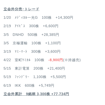
立会外分売･トレード
1/20 ﾒﾃﾞｨｶﾙ一光G 100株 +14,300円
2/19 ｱｲﾋﾞｽ 300株 +6,600円
3/5 DNHD 500株 +28,385円
3/5 京極運輸 100株 +1,100円
3/19 ﾏﾐｰﾏｰﾄ 300株 +3,600円
4/22 室町ｹﾐｶﾙ 100株
-8,900円
(※持越売)
5/15 東計電算 200株 +21,400円
5/19 ﾌｧﾝﾃﾞﾘｰ 1,100株 +5,500円
6/19 IKK 600株 +5,749円
立会外累計 9銘柄 3,300株 +77,734円