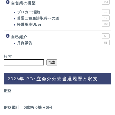
151
自営業の構築
ブロガー活動
10
普通二種免許取得への道
12
軽乗用車Uber
100
58
自己紹介
月例報告
55
検索
検索
2026年IPO･立会外分売当選履歴と収支
IPO
–
IPO累計 0銘柄 0
株 +0円