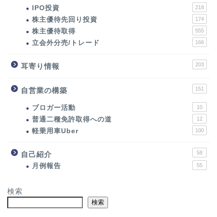
IPO投資
218
株主優待先回り投資
174
株主優待取得
555
立会外分売/トレード
166
203
耳寄り情報
151
自営業の構築
ブロガー活動
10
普通二種免許取得への道
12
軽乗用車Uber
100
58
自己紹介
月例報告
55
検索
検索