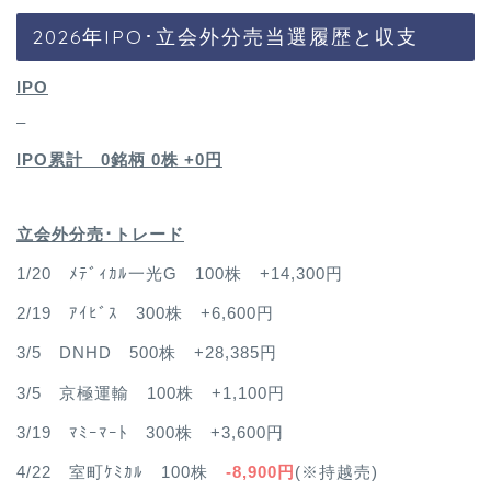
2026年IPO･立会外分売当選履歴と収支
IPO
–
IPO累計 0銘柄 0
株 +0円
立会外分売･トレード
1/20 ﾒﾃﾞｨｶﾙ一光G 100株 +14,300円
2/19 ｱｲﾋﾞｽ 300株 +6,600円
3/5 DNHD 500株 +28,385円
3/5 京極運輸 100株 +1,100円
3/19 ﾏﾐｰﾏｰﾄ 300株 +3,600円
4/22 室町ｹﾐｶﾙ 100株
-8,900円
(※持越売)