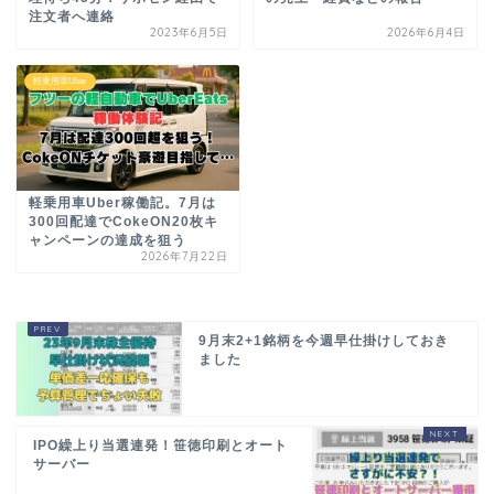
注文者へ連絡
2023年6月5日
2026年6月4日
軽乗用車Uber
軽乗用車Uber稼働記。7月は
300回配達でCokeON20枚キ
ャンペーンの達成を狙う
2026年7月22日
9月末2+1銘柄を今週早仕掛けしておき
ました
IPO繰上り当選連発！笹徳印刷とオート
サーバー