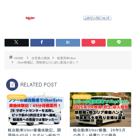
HOME
自営業の構築
軽乗用車Uber
Uber稼働記。閑散期なのに妙に配達が多い？
RELATED POST
軽乗用車Uber
軽乗用車Uber
軽自動車Uber稼働体験記。調
軽自動車Uber稼働、26年5月
理待ち45分！サポセン経由で
の売上・経費などの報告