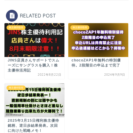
RELATED POST
株主優待取得
株主優待取得
JINS店員さんサポートでスム
chocoZAP1年無料の特別優
ーズにサングラスを購入！株
待。2段階目の申込まで完了
主優待活用記
2022年8月22日
2024年9月9日
株主優待取得
2025年3月15日権利株主優待
銘柄、逆日歩結果発表。次回
に向けた戦略メモ！