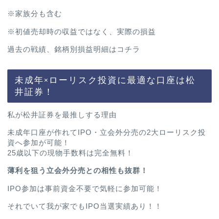
※家族分も含む
※初値売却時の収益ではなく、実際の損益
過去の戦績、銘柄別損益明細は
コチラ
未成年×ローリスク投資に最適な口座は松
井証券！
私が松井証券を最推しする理由
未成年口座が作れてIPO・立会外分売の2大ローリスク投
資へ参加が可能！
25歳以下の現物手数料は完全無料！
薄利を狙う立会外分売との相性も抜群！
IPO参加は事前資金不要で気軽に参加可能！
それでいて我が家でもIPO当選実績あり！！