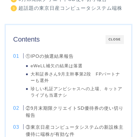
超話題の東京日産コンピュータシステム端株
Contents
CLOSE
①IPOの抽選結果報告
eWeLL補欠の結果は落選
大和証券さん9月主幹事第2段 FPパートナ
ーも選外
珍しい札証アンビシャスへの上場、キットア
ライブも当選ナシ
②9月末期限クリエイトSD優待券の使い切り
報告
③東京日産コンピュータシステムの新設株主
優待に端株が有効な件