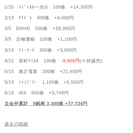
1/20 ﾒﾃﾞｨｶﾙ一光G 100株 +14,300円
2/19 ｱｲﾋﾞｽ 300株 +6,600円
3/5 DNHD 500株 +28,385円
3/5 京極運輸 100株 +1,100円
3/19 ﾏﾐｰﾏｰﾄ 300株 +3,600円
4/22 室町ｹﾐｶﾙ 100株
-8,900円
(※持越売)
5/15 東計電算 200株 +21,400円
5/19 ﾌｧﾝﾃﾞﾘｰ 1,100株 +5,500円
6/19 IKK 600株 +5,749円
立会外累計 9銘柄 3,300株 +77,734円
過去の戦績