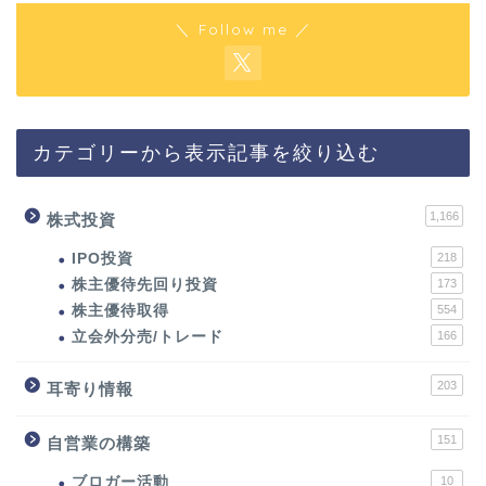
＼ Follow me ／
カテゴリーから表示記事を絞り込む
1,166
株式投資
IPO投資
218
株主優待先回り投資
173
株主優待取得
554
立会外分売/トレード
166
203
耳寄り情報
151
自営業の構築
ブロガー活動
10