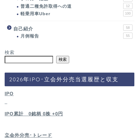
普通二種免許取得への道
12
軽乗用車Uber
100
58
自己紹介
月例報告
55
検索
検索
2026年IPO･立会外分売当選履歴と収支
IPO
–
IPO累計 0銘柄 0
株 +0円
立会外分売･トレード