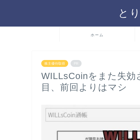
と
ホーム
株主優待取得
PR
WILLsCoinをまた
目、前回よりはマシ