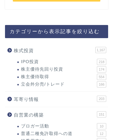
カテゴリーから表示記事を絞り込む
株式投資
1,167
IPO投資
218
株主優待先回り投資
174
株主優待取得
554
立会外分売/トレード
166
耳寄り情報
203
自営業の構築
151
ブロガー活動
10
普通二種免許取得への道
12