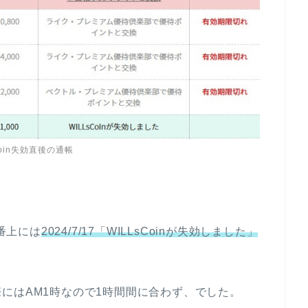
scoin失効直後の通帳
一番上には
2024/7/17「WILLsCoinが失効しました」
にはAM1時なので1時間間に合わず、でした。