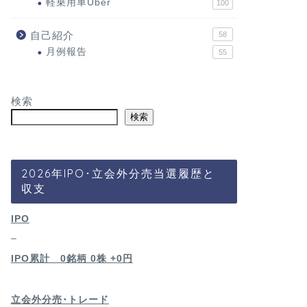
軽乗用車Uber
100
自己紹介
58
月例報告
55
検索
検索
2026年IPO･立会外分売当選履歴と
収支
IPO
–
IPO累計 0銘柄 0
株 +0円
立会外分売･トレード