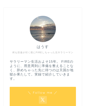
はうす
何も目途が付く前にFIREしちゃった元サラリーマン
サラリーマン生活およそ15年。 FIREの
ように、用意周到に準備を整えることな
く、辞めちゃった先に待つのは天国か地
獄か果たして。実録で紹介していきま
す。
＼ Follow me ／