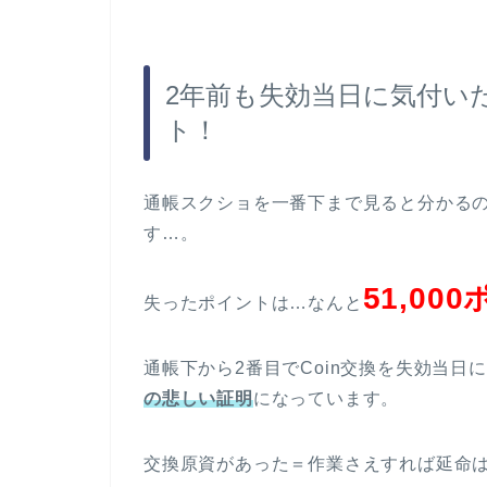
2年前も失効当日に気付いた
ト！
通帳スクショを一番下まで見ると分かるの
す…。
51,00
失ったポイントは…なんと
通帳下から2番目でCoin交換を失効当日
の悲しい証明
になっています。
交換原資があった＝作業さえすれば延命