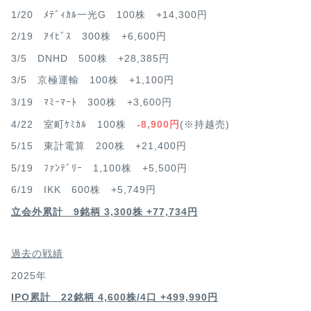
1/20 ﾒﾃﾞｨｶﾙ一光G 100株 +14,300円
2/19 ｱｲﾋﾞｽ 300株 +6,600円
3/5 DNHD 500株 +28,385円
3/5 京極運輸 100株 +1,100円
3/19 ﾏﾐｰﾏｰﾄ 300株 +3,600円
4/22 室町ｹﾐｶﾙ 100株
-8,900円
(※持越売)
5/15 東計電算 200株 +21,400円
5/19 ﾌｧﾝﾃﾞﾘｰ 1,100株 +5,500円
6/19 IKK 600株 +5,749円
立会外累計 9銘柄 3,300株 +77,734円
過去の戦績
2025年
IPO累計 22銘柄 4,600
株/4口 +499,990円