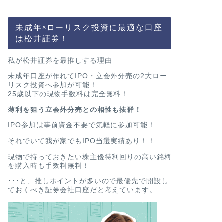
未成年×ローリスク投資に最適な口座
は松井証券！
私が松井証券を最推しする理由
未成年口座が作れてIPO・立会外分売の2大ロー
リスク投資へ参加が可能！
25歳以下の現物手数料は完全無料！
薄利を狙う立会外分売との相性も抜群！
IPO参加は事前資金不要で気軽に参加可能！
それでいて我が家でもIPO当選実績あり！！
現物で持っておきたい株主優待利回りの高い銘柄
を購入時も手数料無料！
･･･と、推しポイントが多いので最優先で開設し
ておくべき証券会社口座だと考えています。