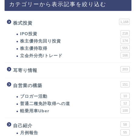
カテゴリーから表示記事を絞り込む
1,168
株式投資
IPO投資
218
株主優待先回り投資
174
株主優待取得
555
立会外分売/トレード
166
203
耳寄り情報
151
自営業の構築
ブロガー活動
10
普通二種免許取得への道
12
軽乗用車Uber
100
58
自己紹介
月例報告
55