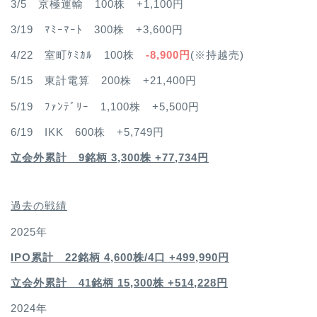
3/5 京極運輸 100株 +1,100円
3/19 ﾏﾐｰﾏｰﾄ 300株 +3,600円
4/22 室町ｹﾐｶﾙ 100株
-8,900円
(※持越売)
5/15 東計電算 200株 +21,400円
5/19 ﾌｧﾝﾃﾞﾘｰ 1,100株 +5,500円
6/19 IKK 600株 +5,749円
立会外累計 9銘柄 3,300株 +77,734円
過去の戦績
2025年
IPO累計 22銘柄 4,600
株/4口 +499,990円
立会外累計 41銘柄 15,300株 +514,228円
2024年