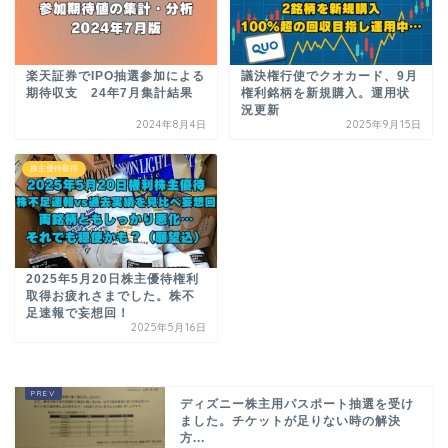
楽天証券でIPO抽選参加による
議決権行使でクオカード、9月
期待収支 24年7月集計結果
権利銘柄を新規購入。運用状
況更新
2024年8月4日
2025年9月15日
株主優待取得
2025年5月20日株主優待権利
取得お疲れさまでした。株不
足速報で妄想回！
2025年5月16日
ディズニー株主用パスポート抽選を受け
ました。チケットが足りない時の解決
方...