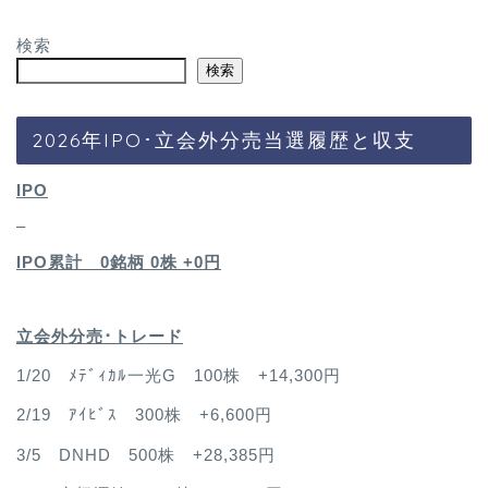
検索
検索
2026年IPO･立会外分売当選履歴と収支
IPO
–
IPO累計 0銘柄 0
株 +0円
立会外分売･トレード
1/20 ﾒﾃﾞｨｶﾙ一光G 100株 +14,300円
2/19 ｱｲﾋﾞｽ 300株 +6,600円
3/5 DNHD 500株 +28,385円