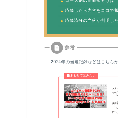
コース別の応募振分けは、
応募したら内容をココで
応募済分の当落が判明し
2024年の当選記録などはこちら
カ
抽
美
『
れて