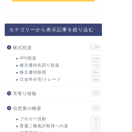
カテゴリーから表示記事を絞り込む
株式投資
1,166
IPO投資
218
株主優待先回り投資
173
株主優待取得
554
立会外分売/トレード
166
耳寄り情報
203
自営業の構築
151
ブロガー活動
10
普通二種免許取得への道
12