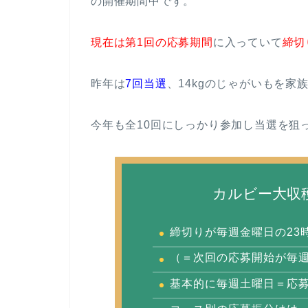
の開催期間中です。
現在は第1回の応募期間
に入っていて
締切
昨年は
7回当選
、14kgのじゃがいもを家
今年も全10回にしっかり参加し当選を狙
カルビー大収穫
締切りが毎週金曜日の23時
（＝次回の応募開始が毎週
基本的に毎週土曜日＝応