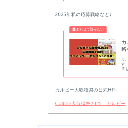
2025年私の応募戦略など↓
カ
略
カ
す
選を
カルビー大収穫祭の公式HP↓
Calbee大収穫祭2025｜カルビー