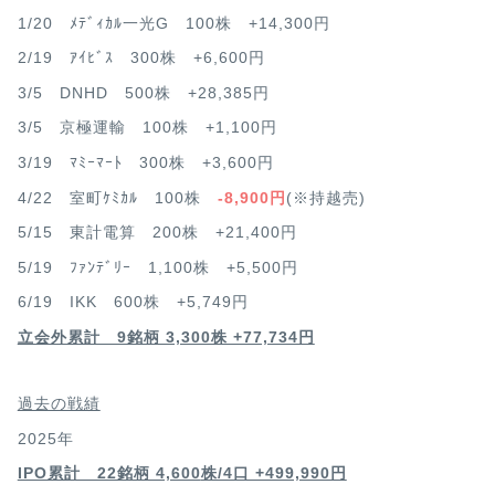
1/20 ﾒﾃﾞｨｶﾙ一光G 100株 +14,300円
2/19 ｱｲﾋﾞｽ 300株 +6,600円
3/5 DNHD 500株 +28,385円
3/5 京極運輸 100株 +1,100円
3/19 ﾏﾐｰﾏｰﾄ 300株 +3,600円
4/22 室町ｹﾐｶﾙ 100株
-8,900円
(※持越売)
5/15 東計電算 200株 +21,400円
5/19 ﾌｧﾝﾃﾞﾘｰ 1,100株 +5,500円
6/19 IKK 600株 +5,749円
立会外累計 9銘柄 3,300株 +77,734円
過去の戦績
2025年
IPO累計 22銘柄 4,600
株/4口 +499,990円