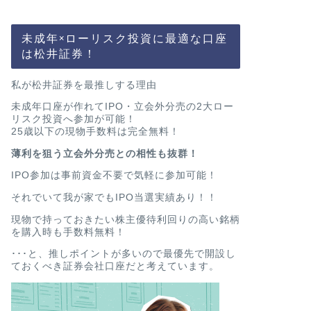
未成年×ローリスク投資に最適な口座
は松井証券！
私が松井証券を最推しする理由
未成年口座が作れてIPO・立会外分売の2大ロー
リスク投資へ参加が可能！
25歳以下の現物手数料は完全無料！
薄利を狙う立会外分売との相性も抜群！
IPO参加は事前資金不要で気軽に参加可能！
それでいて我が家でもIPO当選実績あり！！
現物で持っておきたい株主優待利回りの高い銘柄
を購入時も手数料無料！
･･･と、推しポイントが多いので最優先で開設し
ておくべき証券会社口座だと考えています。