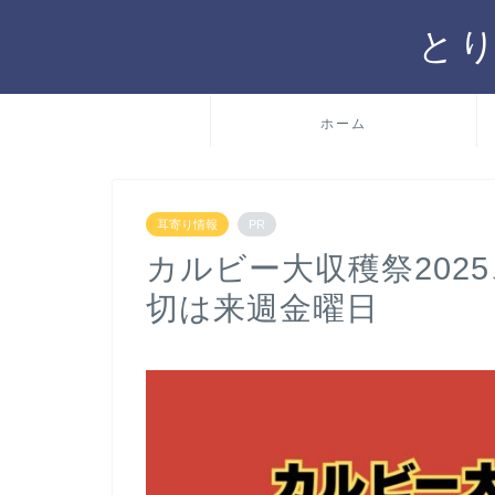
と
ホーム
耳寄り情報
PR
カルビー大収穫祭202
切は来週金曜日