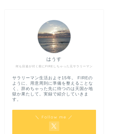
はうす
何も目途が付く前にFIREしちゃった元サラリーマン
サラリーマン生活およそ15年。 FIREの
ように、用意周到に準備を整えることな
く、辞めちゃった先に待つのは天国か地
獄か果たして。実録で紹介していきま
す。
＼ Follow me ／