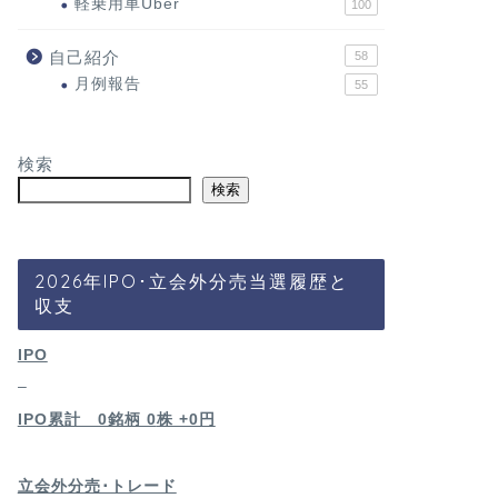
軽乗用車Uber
100
自己紹介
58
月例報告
55
検索
検索
2026年IPO･立会外分売当選履歴と
収支
IPO
–
IPO累計 0銘柄 0
株 +0円
立会外分売･トレード