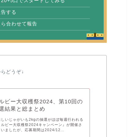
20+5口でスタートしてみる
報告する
たら合わせて報告
からどうぞ↓
ルビー大収穫祭2024、第10回の
選結果と総まとめ
味しいじゃがいも2kgの抽選がほぼ毎週行われる
カルビー大収穫祭2024キャンペーン』が開催さ
いましたが、応募期間は2024/12...