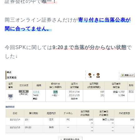
証券会社の中で
唯一！
岡三オンライン証券さんだけが
寄り付きに当落公表が
間に合ってません。
今回SPKに関しては
9:20まで当落が分からない状態
で
した↓