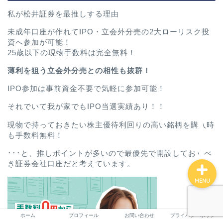
私が松井証券を最推しする理由
未成年口座が作れてIPO・立会外分売の2大ローリスク投
ホーム
資へ参加が可能！
25歳以下の現物手数料は完全無料！
プロフィール
薄利を狙う立会外分売との相性も抜群！
IPO参加は事前資金不要で気軽に参加可能！
お問い合わせ
それでいて我が家でもIPO当選実績あり！！
プライバシーポリシー
現物で持っておきたい株主優待利回りの高い銘柄を購入時
も手数料無料！
･･･と、推しポイントが多いので最優先で開設しておくべ
き証券会社口座だと考えています。
MENU
ホーム
プロフィール
お問い合わせ
プライバシーポリシー