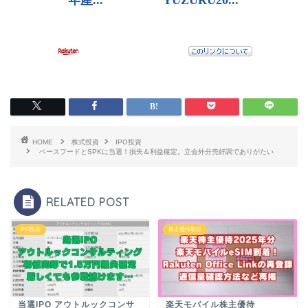
HOME
株式投資
IPO投資
ベースフードとSPKに当選！損失＆利益確定。立会外分売好調でありがたい
RELATED POST
IPO投資
株主優待取得
当選IPO アウトルックコンサ
楽天モバイル株主優待