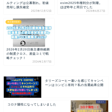
ルティングは公募割れ。初値
esim2025年権利分が到着。
売却し損失確定
ほぼ昨年と同日でした
2023年12月12日
2026年6月27日
株主優待取得
2026年2月20日株主優待銘柄
の制度クロス、差益コミで戦
略チェック！
2026年2月17日
タリーズコーヒー違いを感じてキャンペ
ーンはコンビニ有利？私の当選結果公開
コロナ陽性になってしまいました