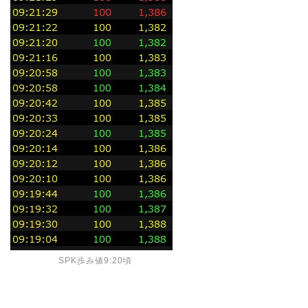
SPK歩み値9:20頃