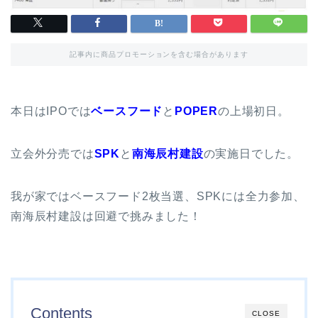
記事内に商品プロモーションを含む場合があります
本日はIPOでは
ベースフード
と
POPER
の上場初日。
立会外分売では
SPK
と
南海辰村建設
の実施日でした。
我が家ではベースフード2枚当選、SPKには全力参加、
南海辰村建設は回避で挑みました！
Contents
CLOSE