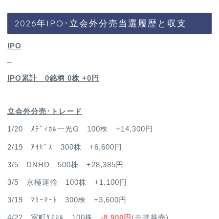
2026年IPO･立会外分売当選履歴と収支
IPO
–
IPO累計 0銘柄 0
株 +0円
立会外分売･トレード
1/20 ﾒﾃﾞｨｶﾙ一光G 100株 +14,300円
2/19 ｱｲﾋﾞｽ 300株 +6,600円
3/5 DNHD 500株 +28,385円
3/5 京極運輸 100株 +1,100円
3/19 ﾏﾐｰﾏｰﾄ 300株 +3,600円
4/22 室町ｹﾐｶﾙ 100株
-8,900円
(※持越売)