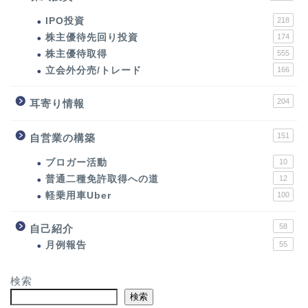
IPO投資
218
株主優待先回り投資
174
株主優待取得
555
立会外分売/トレード
166
204
耳寄り情報
151
自営業の構築
ブロガー活動
10
普通二種免許取得への道
12
軽乗用車Uber
100
58
自己紹介
月例報告
55
検索
検索