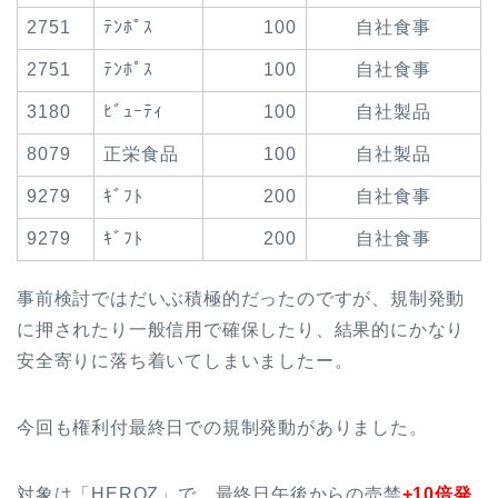
2751
ﾃﾝﾎﾟｽ
100
自社食事
2751
ﾃﾝﾎﾟｽ
100
自社食事
3180
ﾋﾞｭｰﾃｨ
100
自社製品
8079
正栄食品
100
自社製品
9279
ｷﾞﾌﾄ
200
自社食事
9279
ｷﾞﾌﾄ
200
自社食事
事前検討ではだいぶ積極的だったのですが、規制発動
に押されたり一般信用で確保したり、結果的にかなり
安全寄りに落ち着いてしまいましたー。
今回も権利付最終日での規制発動がありました。
対象は「HEROZ」で、最終日午後からの売禁
+10倍
発