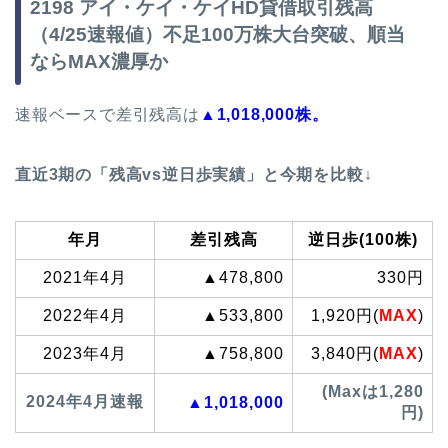
2198 アイ・ケイ・ケイHD貸借取引残高
（4/25速報値）不足100万株大台突破、順当
ならMAX濃厚か
速報ベースで差引残高は
▲1,018,000株。
直近3期の「残高vs逆日歩実績」と今期を比較↓
年月
差引残高
逆日歩(100株)
2021年4月
▲478,800
330円
2022年4月
▲533,800
1,920円(
MAX
)
2023年4月
▲758,800
3,840円(
MAX
)
(Maxは1,280
2024年4月速報
▲1,018,000
円)