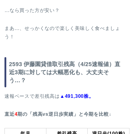
…なら買った方が安い？
まあ…、せっかくなので楽しく美味しく食べましょ
う！
2593 伊藤園貸借取引残高（4/25速報値）直
近3期に対しては大幅悪化も、大丈夫そ
う…？
速報ベースで差引残高は
▲491,300株。
直近
4
期の「残高vs逆日歩実績」と今期を比較↓
年月
差引残高
逆日歩(100株)