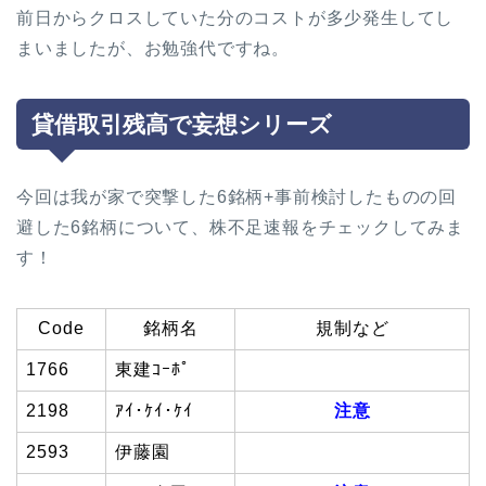
前日からクロスしていた分のコストが多少発生してし
まいましたが、お勉強代ですね。
貸借取引残高で妄想シリーズ
今回は我が家で突撃した6銘柄+事前検討したものの回
避した6銘柄について、株不足速報をチェックしてみま
す！
Code
銘柄名
規制など
1766
東建ｺｰﾎﾟ
2198
ｱｲ･ｹｲ･ｹｲ
注意
2593
伊藤園