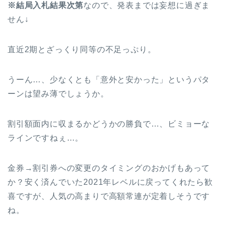
※結局入札結果次第
なので、発表までは妄想に過ぎま
せん↓
直近2期とざっくり同等の不足っぷり。
うーん…、少なくとも「意外と安かった」というパタ
ーンは望み薄でしょうか。
割引額面内に収まるかどうかの勝負で…、ビミョーな
ラインですねぇ…。
金券→割引券への変更のタイミングのおかげもあって
か？安く済んでいた2021年レベルに戻ってくれたら歓
喜ですが、人気の高まりで高額常連が定着しそうです
ね。