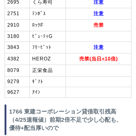
2695
くら寿司
注意
2751
ﾃﾝﾎﾟｽ
注意
2910
ﾛｯｸF
売禁
3180
ﾋﾞｭｰﾃｨG
3843
ﾌﾘｰﾋﾞｯﾄ
注意
4382
HEROZ
売禁
(当日+10倍)
8079
正栄食品
9279
ｷﾞﾌﾄ
9627
ｱｲﾝ
1766 東建コーポレーション貸借取引残高
（4/25速報値）前期2倍不足で少し心配も、
優待+配当厚いので