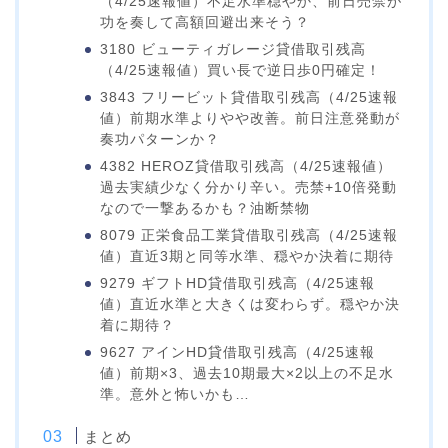
（4/25速報値）不足水準穏やか、前日売禁が
功を奏して高額回避出来そう？
3180 ビューティガレージ貸借取引残高
（4/25速報値）買い長で逆日歩0円確定！
3843 フリービット貸借取引残高（4/25速報
値）前期水準よりやや改善。前日注意発動が
奏功パターンか？
4382 HEROZ貸借取引残高（4/25速報値）
過去実績少なく分かり辛い。売禁+10倍発動
なので一撃あるかも？油断禁物
8079 正栄食品工業貸借取引残高（4/25速報
値）直近3期と同等水準、穏やか決着に期待
9279 ギフトHD貸借取引残高（4/25速報
値）直近水準と大きくは変わらず。穏やか決
着に期待？
9627 アインHD貸借取引残高（4/25速報
値）前期×3、過去10期最大×2以上の不足水
準。意外と怖いかも…
まとめ