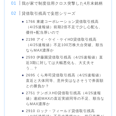
我が家で制度信用クロス突撃した4月末銘柄
貸借取引残高で妄想シリーズ
1766 東建コーポレーション貸借取引残高
（4/25速報値）前期2倍不足で少し心配も、
優待+配当厚いので
2198 アイ・ケイ・ケイHD貸借取引残高
（4/25速報値）不足100万株大台突破、順当
ならMAX濃厚か
2593 伊藤園貸借取引残高（4/25速報値）直
近3期に対しては大幅悪化も、大丈夫そ
う…？
2695 くら寿司貸借取引残高（4/25速報値）
直近と大体同等、意外安はなさそうで券面額
との勝負か？
2751 テンポスHD貸借取引残高（4/25速報
値）連続MAXの直近実績同等の不足、順当な
らMAX濃厚か
2910 ロック・フィールド貸借取引残高