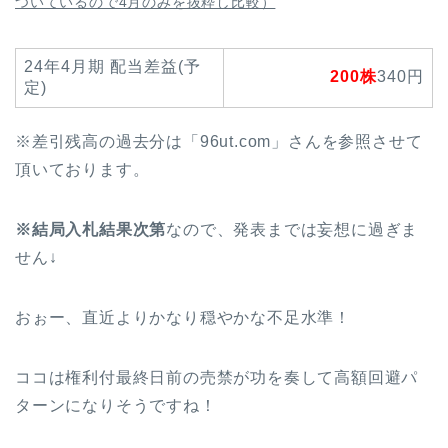
ついているので4月のみを抜粋し比較）
24年4月期 配当差益(予
200株
340円
定)
※差引残高の過去分は「96ut.com」さんを参照させて
頂いております。
※結局入札結果次第
なので、発表までは妄想に過ぎま
せん↓
おぉー、直近よりかなり穏やかな不足水準！
ココは権利付最終日前の売禁が功を奏して高額回避パ
ターンになりそうですね！