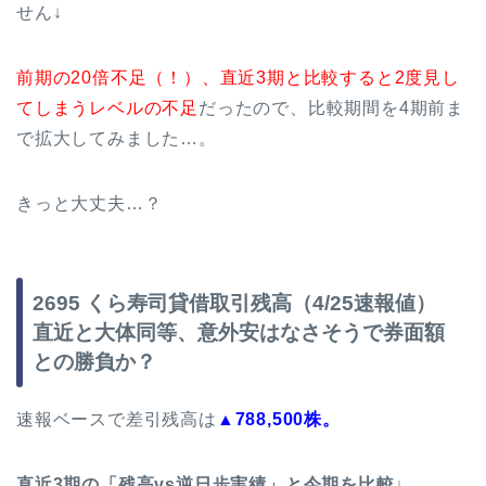
せん↓
前期の20倍不足（！）、直近3期と比較すると2度見し
てしまうレベルの不足
だったので、比較期間を4期前ま
で拡大してみました…。
きっと大丈夫…？
2695 くら寿司貸借取引残高（4/25速報値）
直近と大体同等、意外安はなさそうで券面額
との勝負か？
速報ベースで差引残高は
▲788,500株。
直近3期の「残高vs逆日歩実績」と今期を比較↓