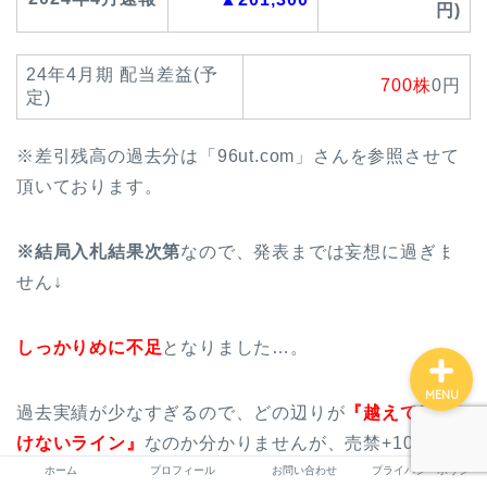
円)
24年4月期 配当差益(予
700株
0円
ホーム
定)
プロフィール
※差引残高の過去分は「96ut.com」さんを参照させて
頂いております。
お問い合わせ
※結局入札結果次第
なので、発表までは妄想に過ぎま
プライバシーポリシー
せん↓
しっかりめに不足
となりました…。
MENU
過去実績が少なすぎるので、どの辺りが
『越えてはい
けないライン』
なのか分かりませんが、売禁+10倍発動
ホーム
プロフィール
お問い合わせ
プライバシーポリシー
されたことを考えると油断禁物です…。