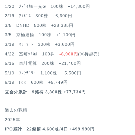
1/20 ﾒﾃﾞｨｶﾙ一光G 100株 +14,300円
2/19 ｱｲﾋﾞｽ 300株 +6,600円
3/5 DNHD 500株 +28,385円
3/5 京極運輸 100株 +1,100円
3/19 ﾏﾐｰﾏｰﾄ 300株 +3,600円
4/22 室町ｹﾐｶﾙ 100株
-8,900円
(※持越売)
5/15 東計電算 200株 +21,400円
5/19 ﾌｧﾝﾃﾞﾘｰ 1,100株 +5,500円
6/19 IKK 600株 +5,749円
立会外累計 9銘柄 3,300株 +77,734円
過去の戦績
2025年
IPO累計 22銘柄 4,600
株/4口 +499,990円