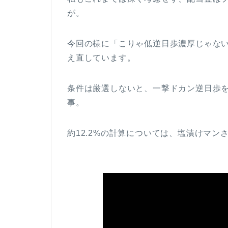
が。
今回の様に「こりゃ低逆日歩濃厚じゃな
え直しています。
条件は厳選しないと、一撃ドカン逆日歩
事。
約12.2%の計算については、塩漬けマンさん