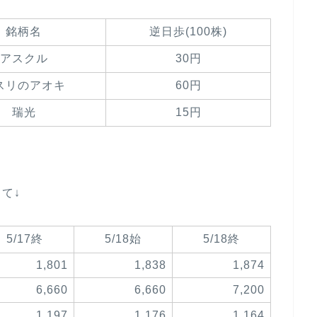
銘柄名
逆日歩(100株)
アスクル
30円
スリのアオキ
60円
瑞光
15円
！
て↓
5/17終
5/18始
5/18終
1,801
1,838
1,874
6,660
6,660
7,200
1,197
1,176
1,164