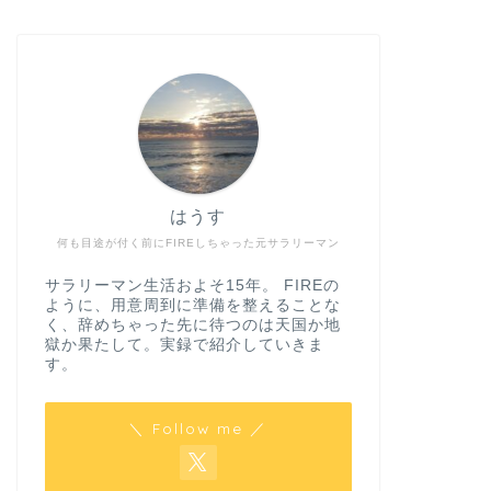
はうす
何も目途が付く前にFIREしちゃった元サラリーマン
サラリーマン生活およそ15年。 FIREの
ように、用意周到に準備を整えることな
く、辞めちゃった先に待つのは天国か地
獄か果たして。実録で紹介していきま
す。
＼ Follow me ／