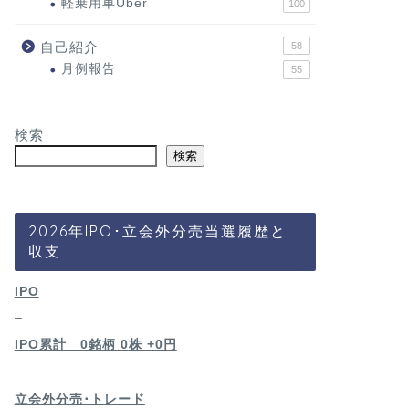
軽乗用車Uber
100
自己紹介
58
月例報告
55
検索
検索
2026年IPO･立会外分売当選履歴と
収支
IPO
–
IPO累計 0銘柄 0
株 +0円
立会外分売･トレード