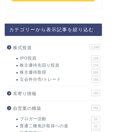
カテゴリーから表示記事を絞り込む
株式投資
1,168
IPO投資
218
株主優待先回り投資
174
株主優待取得
555
立会外分売/トレード
166
耳寄り情報
203
自営業の構築
151
ブロガー活動
10
普通二種免許取得への道
12