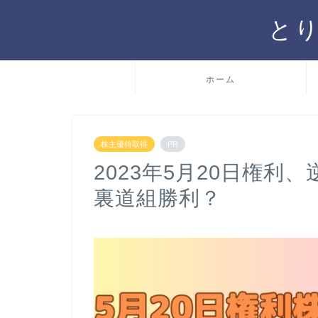
と
ホーム
株主優待取得
PR
2023年5月20日権
裏道組勝利？