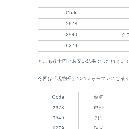
Code
2678
3549
ク
6279
どこも数十円とお安い結果でしたねぇ…
今回は「現物裸」のパフォーマンスも凄く
Code
銘柄
2678
ｱｽｸﾙ
3549
ｱｵｷ
6279
瑞光