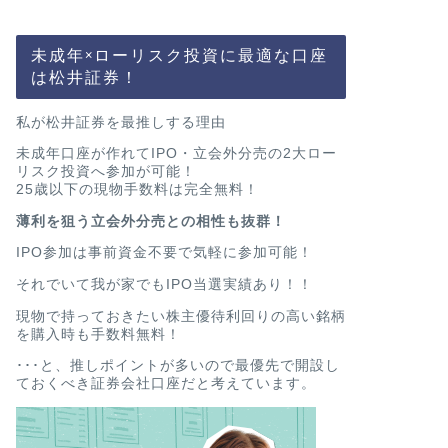
未成年×ローリスク投資に最適な口座
は松井証券！
私が松井証券を最推しする理由
未成年口座が作れてIPO・立会外分売の2大ロー
リスク投資へ参加が可能！
25歳以下の現物手数料は完全無料！
薄利を狙う立会外分売との相性も抜群！
IPO参加は事前資金不要で気軽に参加可能！
それでいて我が家でもIPO当選実績あり！！
現物で持っておきたい株主優待利回りの高い銘柄
を購入時も手数料無料！
･･･と、推しポイントが多いので最優先で開設し
ておくべき証券会社口座だと考えています。